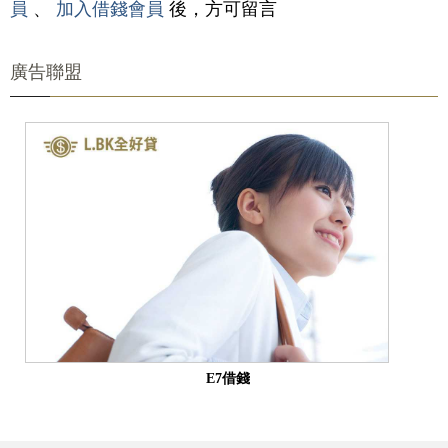
員
、
加入借錢會員
後，方可留言
廣告聯盟
E7借錢