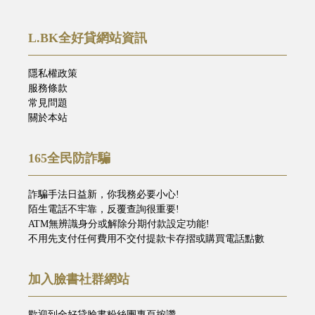
L.BK全好貸網站資訊
隱私權政策
服務條款
常見問題
關於本站
165全民防詐騙
詐騙手法日益新，你我務必要小心!
陌生電話不牢靠，反覆查詢很重要!
ATM無辨識身分或解除分期付款設定功能!
不用先支付任何費用不交付提款卡存摺或購買電話點數
加入臉書社群網站
歡迎到全好貸臉書粉絲團專頁按讚