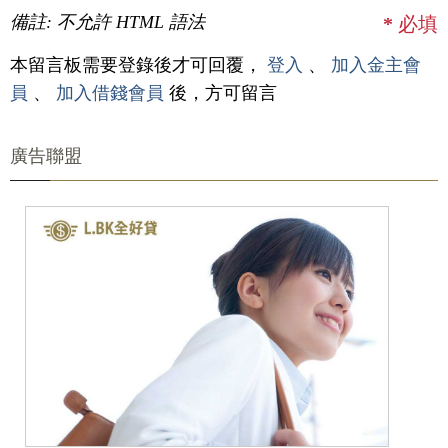
備註: 不允許 HTML 語法
*
必填
本留言板需要登錄後才可回覆，
登入
、
加入金主會
員
、
加入借錢會員
後，方可留言
廣告聯盟