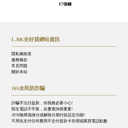
E7借錢
L.BK全好貸網站資訊
隱私權政策
服務條款
常見問題
關於本站
165全民防詐騙
詐騙手法日益新，你我務必要小心!
陌生電話不牢靠，反覆查詢很重要!
ATM無辨識身分或解除分期付款設定功能!
不用先支付任何費用不交付提款卡存摺或購買電話點數