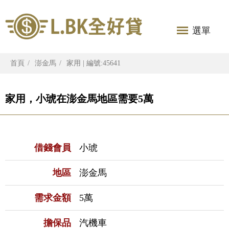
選單
首頁
澎金馬
家用 | 編號:45641
家用，小琥在澎金馬地區需要5萬
借錢會員
小琥
地區
澎金馬
需求金額
5萬
擔保品
汽機車