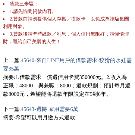
貸款三歩驟：
1.請先詢問貸款內容。
2.貸款前請勿提供個人存摺／提款卡，以免成為詐騙集團
利用對象。
3.貸款後請準時繳款／利息，個人信用無限好，請慬慎理
財，還給自己美麗的人生！
上一篇:
45640-來自LINE用戶的借款需求-狡猾的水娃需
要35萬
摘要:1.借款需求：償還信用卡費350000元。2.收入為
正職：48000、與兼職：8000；還款規劃：預計每月還
款8000元，希望能將還款年限設定在5到6年。
下一篇:
45643-週轉 家用需要6萬
摘要:希望可以用月繳方式還款