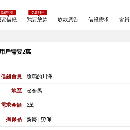
免費刊登
免費刊登
我要借錢
我要放款
放款廣告
借錢需求
會員
E用戶需要2萬
借錢會員
脆弱的川澤
地區
澎金馬
需求金額
2萬
擔保品
薪轉 | 勞保