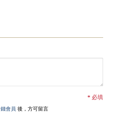
*
必填
借錢會員
後，方可留言