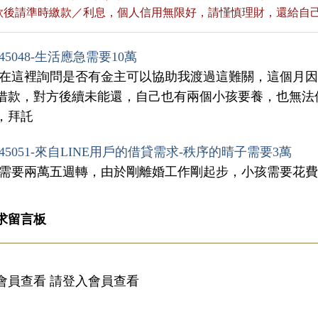
貸款後請準時繳款／利息，個人信用無限好，請慬慎理財，還給自
45048-生活應急需要10萬
想在這裡詢問是否有金主可以協助我渡過這難關，這個月
借款，對方後續未能還，自己也有兩個小孩要養，也無法
，拜託
45051-來自LINE用戶的借貸需求-秩序的晴子需要3萬
我需要兩萬五週轉，由於剛離婚工作剛起步，小孩需要花費
求留言板
會員查看 請登入會員查看