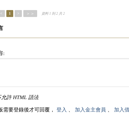
＞＞
<
1
>
資料 1 到 2 共 2
言
容:
不允許 HTML 語法
板需要登錄後才可回覆，
登入
、
加入金主會員
、
加入