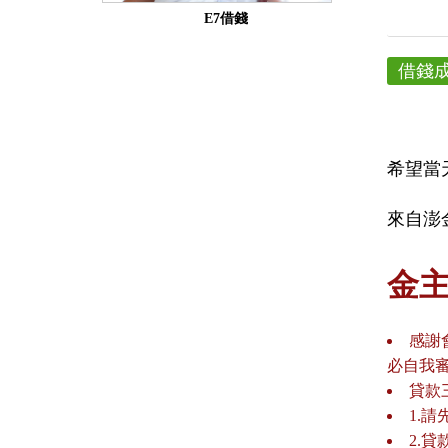
E7借錢
借錢
希望當
來自澎金
金
感謝
必自我
貸款
1.
2.