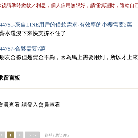
貸款後請準時繳款／利息，個人信用無限好，請慬慎理財，還給自
44751-來自LINE用戶的借款需求-有效率的小櫻需要2萬
我薪水還沒下來快支撐不住了
44757-合夥需要7萬
與朋友合夥但是資金不夠，因為馬上需要用到，所以才上
求留言板
會員查看 請登入會員查看
＞＞
<
1
>
資料 1 到 2 共 2