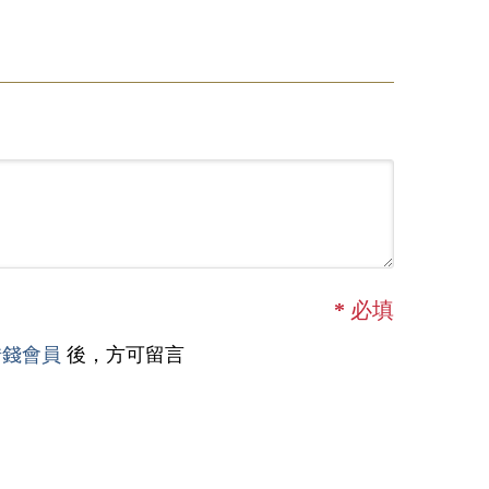
*
必填
借錢會員
後，方可留言