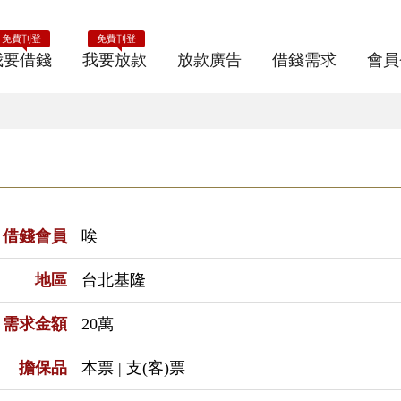
免費刊登
免費刊登
我要借錢
我要放款
放款廣告
借錢需求
會員
借錢會員
唉
地區
台北基隆
需求金額
20萬
擔保品
本票 | 支(客)票