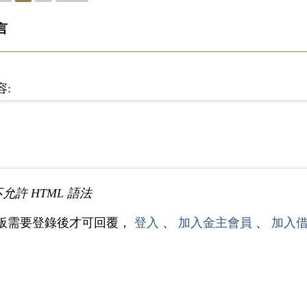
言
容:
不允許 HTML 語法
板需要登錄後才可回覆，
登入
、
加入金主會員
、
加入