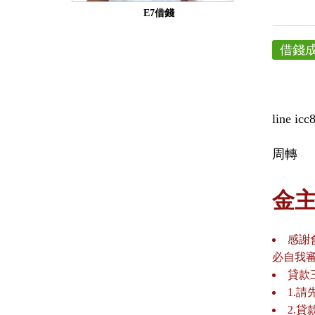
E7借錢
借錢
line icc
周轉
金
感謝
必自我
貸款
1.
2.