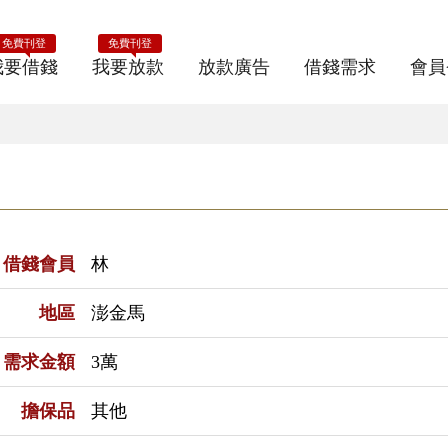
免費刊登
免費刊登
我要借錢
我要放款
放款廣告
借錢需求
會員
借錢會員
林
地區
澎金馬
需求金額
3萬
擔保品
其他