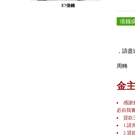
E7借錢
借錢
，請盡
周轉
金
感謝
必自我
貸款
1.
2.