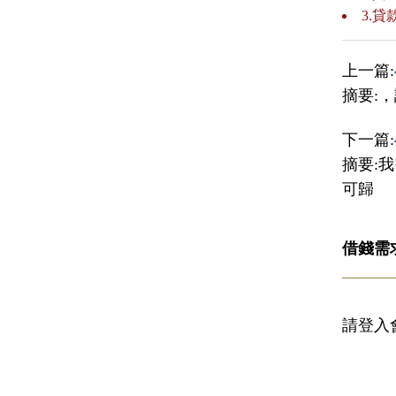
3.
上一篇:
摘要:
下一篇:
摘要:
可歸
借錢需
請登入