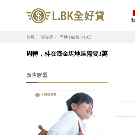
首頁
澎金馬
周轉 | 編號:44163
周轉，林在澎金馬地區需要3萬
廣告聯盟