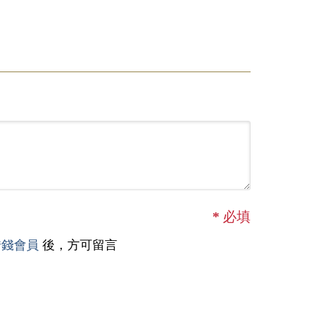
*
必填
借錢會員
後，方可留言