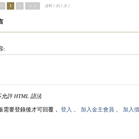
＞＞
<
1
>
資料 1 到 2 共 2
言
容:
不允許 HTML 語法
板需要登錄後才可回覆，
登入
、
加入金主會員
、
加入