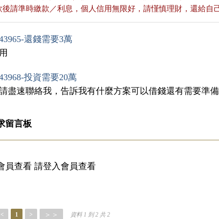
貸款後請準時繳款／利息，個人信用無限好，請慬慎理財，還給自
43965-還錢需要3萬
急用
43968-投資需要20萬
，請盡速聯絡我，告訴我有什麼方案可以借錢還有需要準
求留言板
會員查看 請登入會員查看
＞＞
<
1
>
資料 1 到 2 共 2