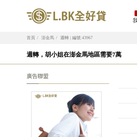
首頁
澎金馬
週轉 | 編號:43967
週轉，胡小姐在澎金馬地區需要7萬
廣告聯盟