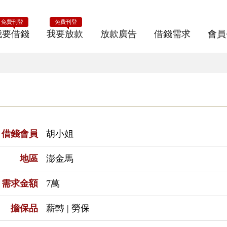
免費刊登
免費刊登
我要借錢
我要放款
放款廣告
借錢需求
會員
借錢會員
胡小姐
地區
澎金馬
需求金額
7萬
擔保品
薪轉 | 勞保