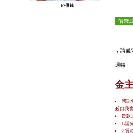
E7借錢
借錢
，請盡
週轉
金
感謝
必自我
貸款
1.
2.