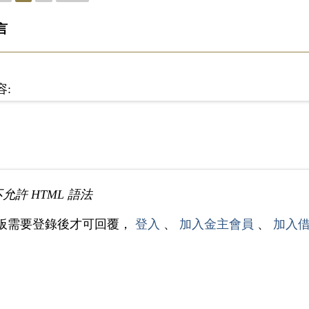
言
容:
不允許 HTML 語法
板需要登錄後才可回覆，
登入
、
加入金主會員
、
加入