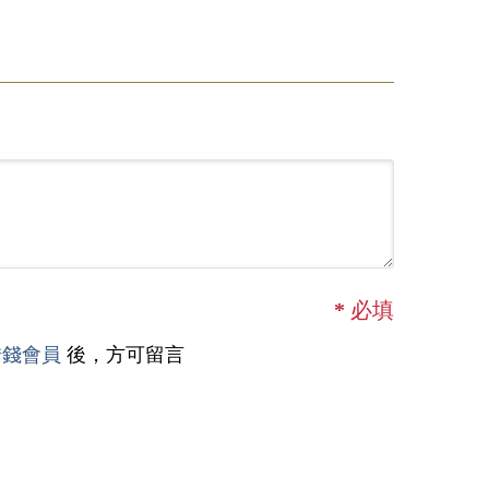
*
必填
借錢會員
後，方可留言