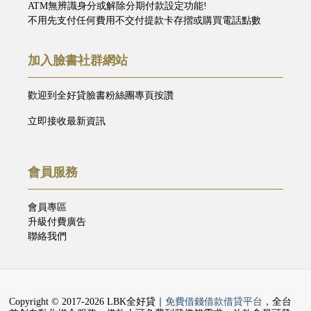
ATM無辨識身分或解除分期付款設定功能!
不用先支付任何費用不交付提款卡存摺或購買電話點數
加入臉書社群網站
歡迎到全好貸臉書粉絲團專頁按讚
立即接收最新資訊
會員服務
會員專區
升級付費廣告
聯絡我們
Copyright © 2017-2026 LBK全好貸｜
免費借錢借款借貸平台
，全台