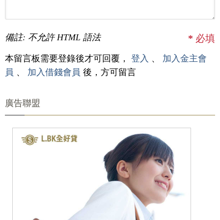
備註: 不允許 HTML 語法
*
必填
本留言板需要登錄後才可回覆，
登入
、
加入金主會
員
、
加入借錢會員
後，方可留言
廣告聯盟