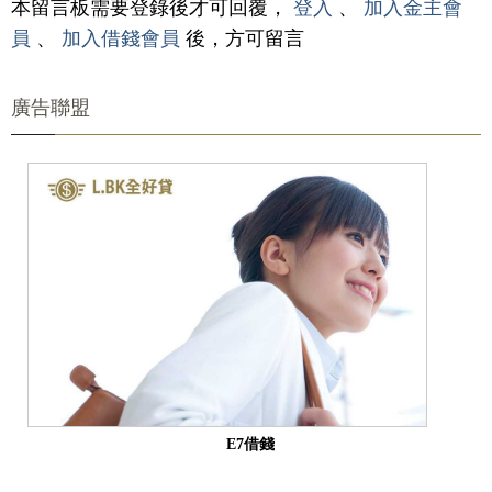
本留言板需要登錄後才可回覆，
登入
、
加入金主會
員
、
加入借錢會員
後，方可留言
廣告聯盟
E7借錢