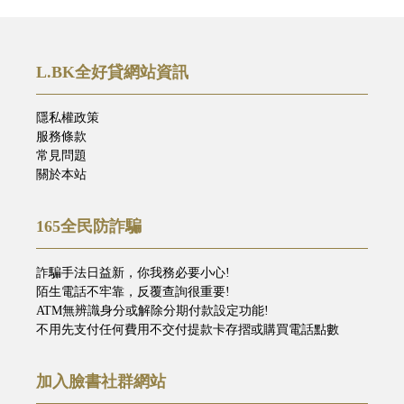
L.BK全好貸網站資訊
隱私權政策
服務條款
常見問題
關於本站
165全民防詐騙
詐騙手法日益新，你我務必要小心!
陌生電話不牢靠，反覆查詢很重要!
ATM無辨識身分或解除分期付款設定功能!
不用先支付任何費用不交付提款卡存摺或購買電話點數
加入臉書社群網站