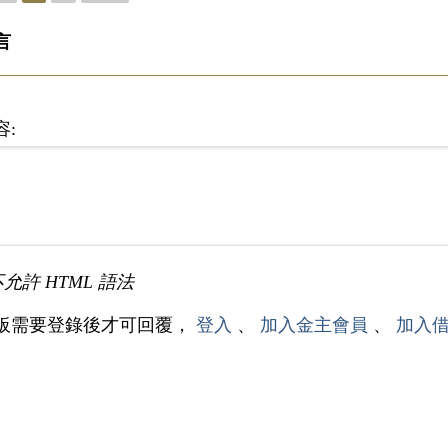
言
容:
不允許 HTML 語法
板需要登錄後才可回覆，
登入
、
加入金主會員
、
加入