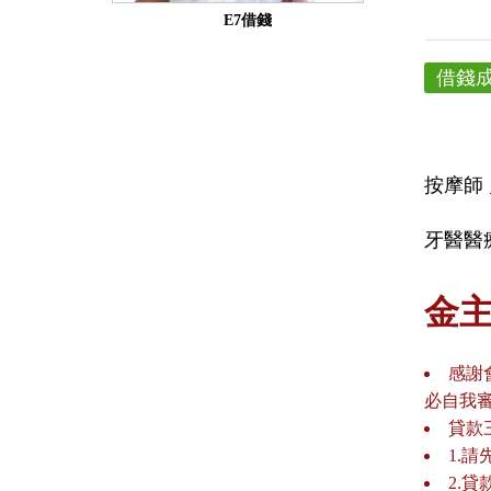
E7借錢
借錢
按摩師
牙醫醫
金
感謝
必自我
貸款
1.
2.