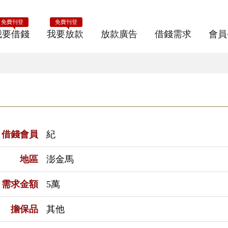
免費刊登
免費刊登
我要借錢
我要放款
放款廣告
借錢需求
會員
借錢會員
紀
地區
澎金馬
需求金額
5萬
擔保品
其他