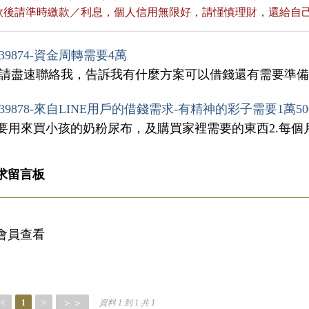
貸款後請準時繳款／利息，個人信用無限好，請慬慎理財，還給自
39874-資金周轉需要4萬
，請盡速聯絡我，告訴我有什麼方案可以借錢還有需要準
39878-來自LINE用戶的借錢需求-有精神的彩子需要1萬50
1.要用來買小孩的奶粉尿布，及購買家裡需要的東西2.每個
求留言板
會員查看
＞＞
<
1
>
資料 1 到 1 共 1