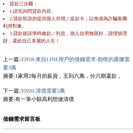
貸款三歩驟：
1.請先詢問貸款內容。
2.貸款前請勿提供個人存摺／提款卡，以免成為詐騙集團
利用對象。
3.貸款後請準時繳款／利息，個人信用無限好，請慬慎理
財，還給自己美麗的人生！
上一篇:
35918-來自LINE用戶的借錢需求-怨恨的露娜需
要3萬
摘要:1家用2毎月的薪資，五到六萬，分六期還款，
下一篇:
35920-清償需要5萬
摘要:有一筆小額高利想做清償
借錢需求留言板