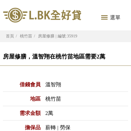
選單
首頁
桃竹苗
房屋修膳 | 編號:35919
房屋修膳，溫智翔在桃竹苗地區需要2萬
借錢會員
溫智翔
地區
桃竹苗
需求金額
2萬
擔保品
薪轉 | 勞保