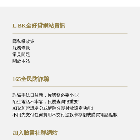
L.BK全好貸網站資訊
隱私權政策
服務條款
常見問題
關於本站
165全民防詐騙
詐騙手法日益新，你我務必要小心!
陌生電話不牢靠，反覆查詢很重要!
ATM無辨識身分或解除分期付款設定功能!
不用先支付任何費用不交付提款卡存摺或購買電話點數
加入臉書社群網站