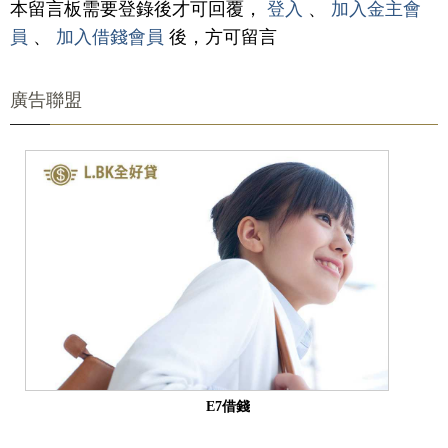
本留言板需要登錄後才可回覆，
登入
、
加入金主會
員
、
加入借錢會員
後，方可留言
廣告聯盟
E7借錢