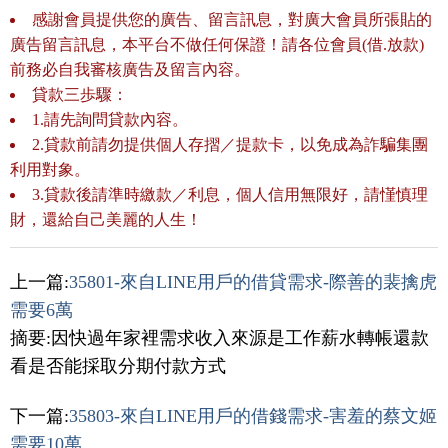
感謝會員提供您的廣告、留言訊息，對廣大會員所張貼的
廣告留言訊息，本平台不做任何保證！請各位會員(借.放款)
前務必自我審核廣告及留言內容。
貸款三歩驟：
1.請先詢問貸款內容。
2.貸款前請勿提供個人存摺／提款卡，以免成為詐騙集團
利用對象。
3.貸款後請準時繳款／利息，個人信用無限好，請慬慎理
財，還給自己美麗的人生！
上一篇:
35801-來自LINE用戶的借貸需求-際善的裴擒虎
需要6萬
摘要:因快過年家裡需求收入來源是工作薪水轉帳還款
看是否能採取分期付款方式
下一篇:
35803-來自LINE用戶的借錢需求-害羞的蔡文姬
需要10萬