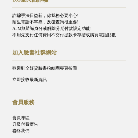
詐騙手法日益新，你我務必要小心!
陌生電話不牢靠，反覆查詢很重要!
ATM無辨識身分或解除分期付款設定功能!
不用先支付任何費用不交付提款卡存摺或購買電話點數
加入臉書社群網站
歡迎到全好貸臉書粉絲團專頁按讚
立即接收最新資訊
會員服務
會員專區
升級付費廣告
聯絡我們