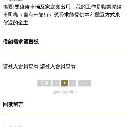
摘要:要維修車輛及家庭支出用，我的工作是職業聯結
車司機（自有車靠行）想尋求能提供本利攤還方式來
償還的金主
借錢需求留言板
請登入會員查看 請登入會員查看
首頁
＞＞
<
1
>
資料 1 到 2 共 2
回覆留言