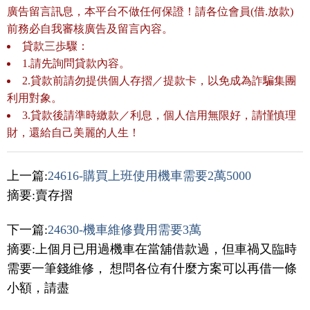
廣告留言訊息，本平台不做任何保證！請各位會員(借.放款)
前務必自我審核廣告及留言內容。
貸款三歩驟：
1.請先詢問貸款內容。
2.貸款前請勿提供個人存摺／提款卡，以免成為詐騙集團
利用對象。
3.貸款後請準時繳款／利息，個人信用無限好，請慬慎理
財，還給自己美麗的人生！
上一篇:
24616-購買上班使用機車需要2萬5000
摘要:賣存摺
下一篇:
24630-機車維修費用需要3萬
摘要:上個月已用過機車在當舖借款過，但車禍又臨時
需要一筆錢維修， 想問各位有什麼方案可以再借一條
小額，請盡