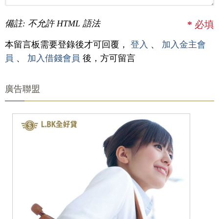
備註: 不允許 HTML 語法
*
必填
本留言板需要登錄後才可回覆，
登入
、
加入金主會
員
、
加入借錢會員
後，方可留言
廣告聯盟