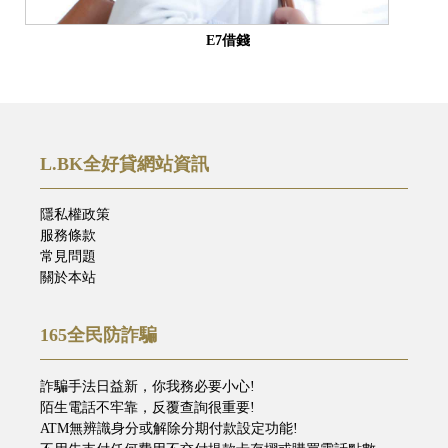
E7借錢
L.BK全好貸網站資訊
隱私權政策
服務條款
常見問題
關於本站
165全民防詐騙
詐騙手法日益新，你我務必要小心!
陌生電話不牢靠，反覆查詢很重要!
ATM無辨識身分或解除分期付款設定功能!