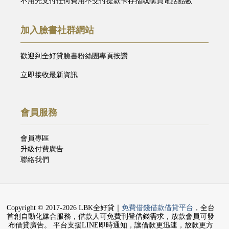
不用先支付任何費用不交付提款卡存摺或購買電話點數
加入臉書社群網站
歡迎到全好貸臉書粉絲團專頁按讚
立即接收最新資訊
會員服務
會員專區
升級付費廣告
聯絡我們
Copyright © 2017-2026 LBK全好貸｜
免費借錢借款借貸平台
，全台
首創自動化媒合服務，借款人可免費刊登借錢需求，放款會員可發
布借貸廣告。 平台支援LINE即時通知，讓借款更迅速，放款更方