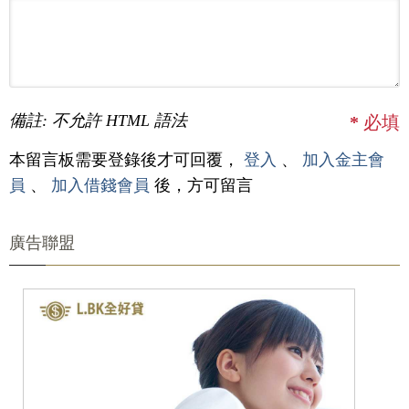
備註: 不允許 HTML 語法
*
必填
本留言板需要登錄後才可回覆，
登入
、
加入金主會
員
、
加入借錢會員
後，方可留言
廣告聯盟