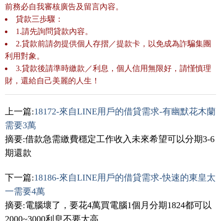
前務必自我審核廣告及留言內容。
貸款三歩驟：
1.請先詢問貸款內容。
2.貸款前請勿提供個人存摺／提款卡，以免成為詐騙集團
利用對象。
3.貸款後請準時繳款／利息，個人信用無限好，請慬慎理
財，還給自己美麗的人生！
上一篇:
18172-來自LINE用戶的借貸需求-有幽默花木蘭
需要3萬
摘要:借款急需繳費穩定工作收入未來希望可以分期3-6
期還款
下一篇:
18186-來自LINE用戶的借貸需求-快速的東皇太
一需要4萬
摘要:電腦壞了，要花4萬買電腦1個月分期1824都可以
2000~3000利息不要太高