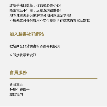
詐騙手法日益新，你我務必要小心!
陌生電話不牢靠，反覆查詢很重要!
ATM無辨識身分或解除分期付款設定功能!
不用先支付任何費用不交付提款卡存摺或購買電話點數
加入臉書社群網站
歡迎到全好貸臉書粉絲團專頁按讚
立即接收最新資訊
會員服務
會員專區
升級付費廣告
聯絡我們