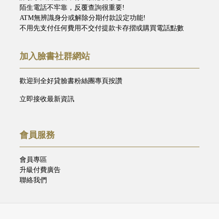
陌生電話不牢靠，反覆查詢很重要!
ATM無辨識身分或解除分期付款設定功能!
不用先支付任何費用不交付提款卡存摺或購買電話點數
加入臉書社群網站
歡迎到全好貸臉書粉絲團專頁按讚
立即接收最新資訊
會員服務
會員專區
升級付費廣告
聯絡我們