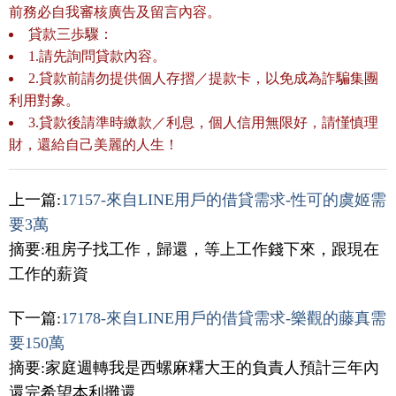
前務必自我審核廣告及留言內容。
貸款三歩驟：
1.請先詢問貸款內容。
2.貸款前請勿提供個人存摺／提款卡，以免成為詐騙集團
利用對象。
3.貸款後請準時繳款／利息，個人信用無限好，請慬慎理
財，還給自己美麗的人生！
上一篇:
17157-來自LINE用戶的借貸需求-性可的虞姬需
要3萬
摘要:租房子找工作，歸還，等上工作錢下來，跟現在
工作的薪資
下一篇:
17178-來自LINE用戶的借貸需求-樂觀的藤真需
要150萬
摘要:家庭週轉我是西螺麻糬大王的負責人預計三年內
還完希望本利攤還