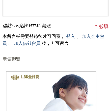
備註: 不允許 HTML 語法
*
必填
本留言板需要登錄後才可回覆，
登入
、
加入金主會
員
、
加入借錢會員
後，方可留言
廣告聯盟