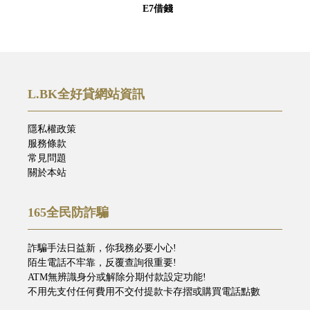
E7借錢
L.BK全好貸網站資訊
隱私權政策
服務條款
常見問題
關於本站
165全民防詐騙
詐騙手法日益新，你我務必要小心!
陌生電話不牢靠，反覆查詢很重要!
ATM無辨識身分或解除分期付款設定功能!
不用先支付任何費用不交付提款卡存摺或購買電話點數