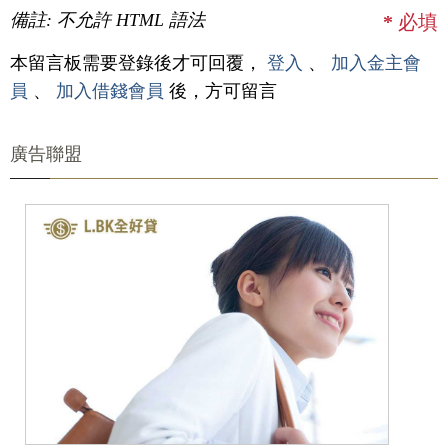
備註: 不允許 HTML 語法
*
必填
本留言板需要登錄後才可回覆，
登入
、
加入金主會
員
、
加入借錢會員
後，方可留言
廣告聯盟