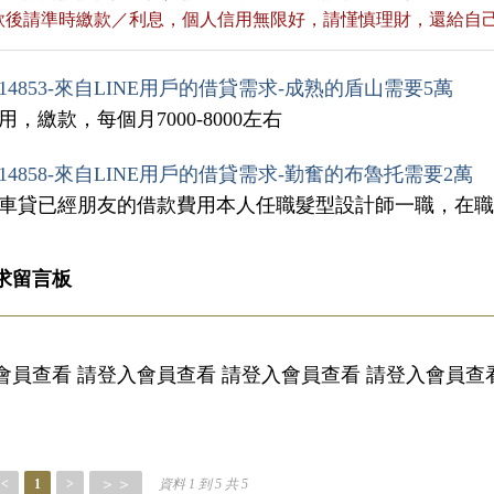
貸款後請準時繳款／利息，個人信用無限好，請慬慎理財，還給自
14853-來自LINE用戶的借貸需求-成熟的盾山需要5萬
用，繳款，每個月7000-8000左右
14858-來自LINE用戶的借貸需求-勤奮的布魯托需要2萬
繳車貸已經朋友的借款費用本人任職髮型設計師一職，在
求留言板
會員查看 請登入會員查看 請登入會員查看 請登入會員查
＞＞
<
1
>
資料 1 到 5 共 5