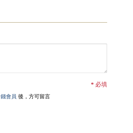
*
必填
借錢會員
後，方可留言