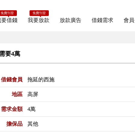
免費刊登
免費刊登
我要借錢
我要放款
放款廣告
借錢需求
會員
戶需要4萬
借錢會員
拖延的西施
地區
高屏
需求金額
4萬
擔保品
其他