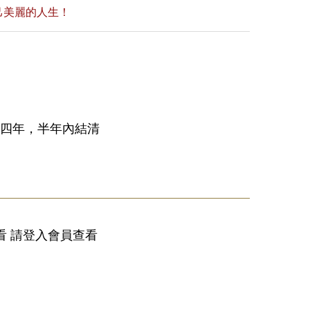
己美麗的人生！
職四年，半年內結清
看 請登入會員查看