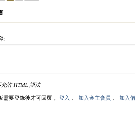
言
容:
不允許 HTML 語法
板需要登錄後才可回覆，
登入
、
加入金主會員
、
加入