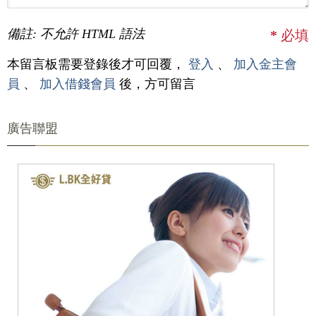
備註: 不允許 HTML 語法
*
必填
本留言板需要登錄後才可回覆，
登入
、
加入金主會
員
、
加入借錢會員
後，方可留言
廣告聯盟