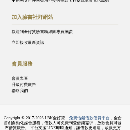
不用先支付任何費用不交付提款卡存摺或購買電話點數
加入臉書社群網站
歡迎到全好貸臉書粉絲團專頁按讚
立即接收最新資訊
會員服務
會員專區
升級付費廣告
聯絡我們
Copyright © 2017-2026 LBK全好貸｜
免費借錢借款借貸平台
，全台
首創自動化媒合服務，借款人可免費刊登借錢需求，放款會員可發
布借貸廣告。 平台支援LINE即時通知，讓借款更迅速，放款更方