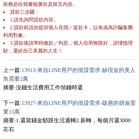
前務必自我審核廣告及留言內容。
貸款三歩驟：
1.請先詢問貸款內容。
2.貸款前請勿提供個人存摺／提款卡，以免成為詐騙集團
利用對象。
3.貸款後請準時繳款／利息，個人信用無限好，請慬慎理
財，還給自己美麗的人生！
上一篇:
13913-來自LINE用戶的借貸需求-缺現金的美人
魚需要2萬
摘要:沒錢生活費用工作領錢時還
下一篇:
13927-來自LINE用戶的借貸需求-跋扈的胡迪需
要15萬
摘要:1.還當鋪金額跟生活週轉2.薪轉，每個月還3000
左右