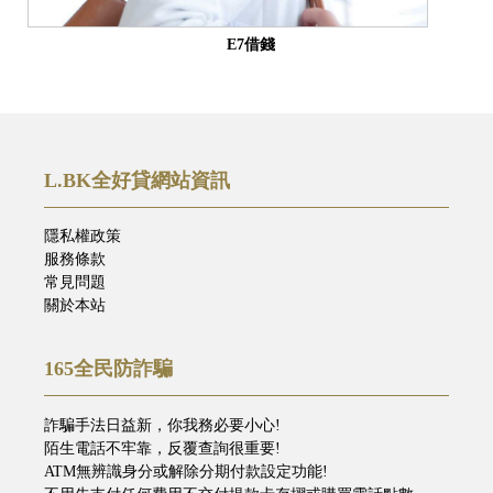
E7借錢
L.BK全好貸網站資訊
隱私權政策
服務條款
常見問題
關於本站
165全民防詐騙
詐騙手法日益新，你我務必要小心!
陌生電話不牢靠，反覆查詢很重要!
ATM無辨識身分或解除分期付款設定功能!