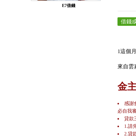
E7借錢
借錢
1這個
來自雲嘉
金
感謝
必自我
貸款
1.
2.