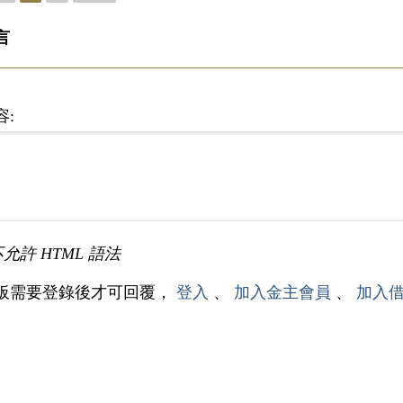
言
容:
不允許 HTML 語法
板需要登錄後才可回覆，
登入
、
加入金主會員
、
加入