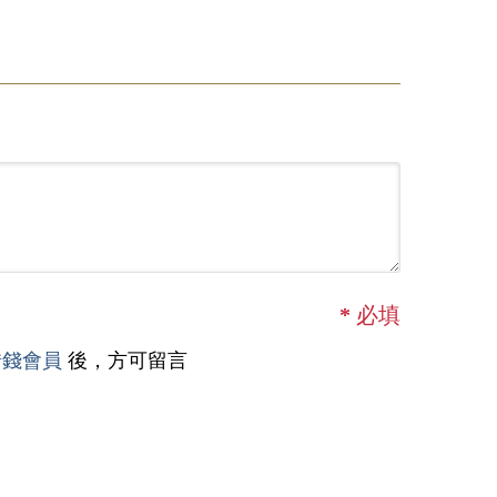
*
必填
借錢會員
後，方可留言