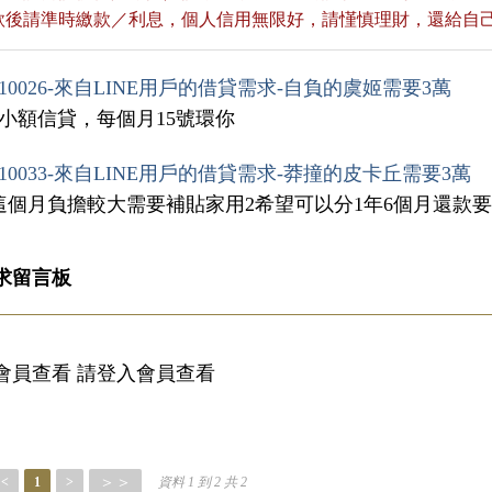
貸款後請準時繳款／利息，個人信用無限好，請慬慎理財，還給自
10026-來自LINE用戶的借貸需求-自負的虞姬需要3萬
付小額信貸，每個月15號環你
10033-來自LINE用戶的借貸需求-莽撞的皮卡丘需要3萬
1這個月負擔較大需要補貼家用2希望可以分1年6個月還款要在
求留言板
會員查看 請登入會員查看
＞＞
<
1
>
資料 1 到 2 共 2