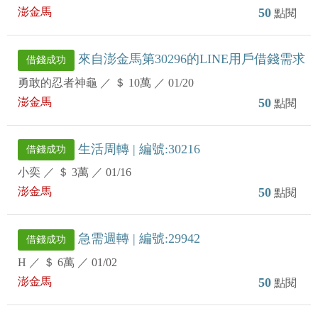
澎金馬
50
點閱
來自澎金馬第30296的LINE用戶借錢需求
借錢成功
勇敢的忍者神龜
／
＄ 10萬
／
01/20
澎金馬
50
點閱
生活周轉 | 編號:30216
借錢成功
小奕
／
＄ 3萬
／
01/16
澎金馬
50
點閱
急需週轉 | 編號:29942
借錢成功
H
／
＄ 6萬
／
01/02
澎金馬
50
點閱