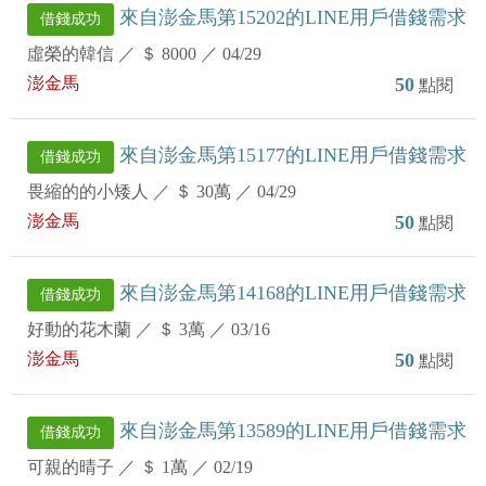
來自澎金馬第15202的LINE用戶借錢需求
借錢成功
虛榮的韓信
／
＄ 8000
／
04/29
澎金馬
50
點閱
來自澎金馬第15177的LINE用戶借錢需求
借錢成功
畏縮的的小矮人
／
＄ 30萬
／
04/29
澎金馬
50
點閱
來自澎金馬第14168的LINE用戶借錢需求
借錢成功
好動的花木蘭
／
＄ 3萬
／
03/16
澎金馬
50
點閱
來自澎金馬第13589的LINE用戶借錢需求
借錢成功
可親的晴子
／
＄ 1萬
／
02/19