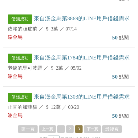
來自澎金馬第3869的LINE用戶借錢需求
借錢成功
依賴的頑皮豹
／
＄ 3萬
／
07/14
澎金馬
50
點閱
來自澎金馬第1784的LINE用戶借錢需求
借錢成功
老練的馬可波羅
／
＄ 2萬
／
05/02
澎金馬
50
點閱
來自澎金馬第1303的LINE用戶借錢需求
借錢成功
正直的加菲貓
／
＄ 12萬
／
03/20
澎金馬
50
點閱
第一頁
最後頁
上一頁
1
2
3
下一頁