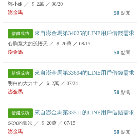
鄭小姐
／
＄ 2萬
／
08/20
澎金馬
50
點閱
來自澎金馬第34025的LINE用戶借錢需求
借錢成功
心胸寬大的孫悟天
／
＄ 20萬
／
08/15
澎金馬
50
點閱
來自澎金馬第33694的LINE用戶借錢需求
借錢成功
明白的大力士
／
＄ 2萬
／
07/24
澎金馬
50
點閱
來自澎金馬第33511的LINE用戶借錢需求
借錢成功
深沉的銀次
／
＄ 20萬
／
07/15
澎金馬
50
點閱