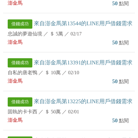
澎金馬
50
點閱
來自澎金馬第13544的LINE用戶借錢需求
借錢成功
忠誠的夢遊仙境
／
＄ 5萬
／
02/17
澎金馬
50
點閱
來自澎金馬第13391的LINE用戶借錢需求
借錢成功
自私的唐老鴨
／
＄ 10萬
／
02/10
澎金馬
50
點閱
來自澎金馬第13225的LINE用戶借錢需求
借錢成功
固執的卡卡西
／
＄ 50萬
／
02/01
澎金馬
50
點閱