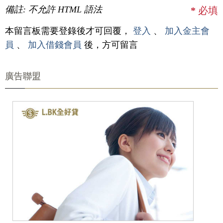
備註: 不允許 HTML 語法
*
必填
本留言板需要登錄後才可回覆，
登入
、
加入金主會
員
、
加入借錢會員
後，方可留言
廣告聯盟