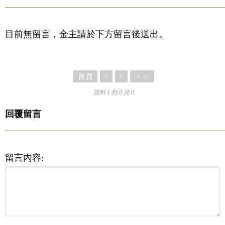
目前無留言，金主請於下方留言後送出。
首頁
＞＞
<
>
資料 1 到 0 共 0
回覆留言
留言內容: