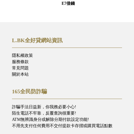
E7借錢
L.BK全好貸網站資訊
隱私權政策
服務條款
常見問題
關於本站
165全民防詐騙
詐騙手法日益新，你我務必要小心!
陌生電話不牢靠，反覆查詢很重要!
ATM無辨識身分或解除分期付款設定功能!
不用先支付任何費用不交付提款卡存摺或購買電話點數