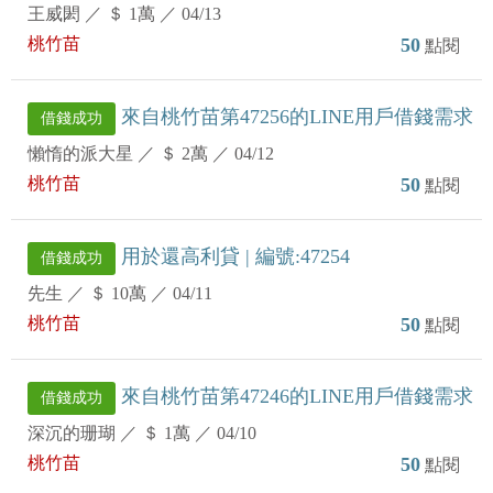
王威閎
／
＄ 1萬
／
04/13
桃竹苗
50
點閱
來自桃竹苗第47256的LINE用戶借錢需求
借錢成功
懶惰的派大星
／
＄ 2萬
／
04/12
桃竹苗
50
點閱
用於還高利貸 | 編號:47254
借錢成功
先生
／
＄ 10萬
／
04/11
桃竹苗
50
點閱
來自桃竹苗第47246的LINE用戶借錢需求
借錢成功
深沉的珊瑚
／
＄ 1萬
／
04/10
桃竹苗
50
點閱