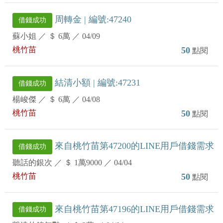
周轉金 | 編號:47240
借錢成功
蘇小姐
／
＄ 6萬
／
04/09
桃竹苗
50
點閱
結清小額 | 編號:47231
借錢成功
楊峻傑
／
＄ 6萬
／
04/08
桃竹苗
50
點閱
來自桃竹苗第47200的LINE用戶借錢需求
借錢成功
聽話的銀次
／
＄ 1萬9000
／
04/04
桃竹苗
50
點閱
來自桃竹苗第47196的LINE用戶借錢需求
借錢成功