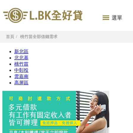
選單
首頁
桃竹苗全部借錢需求