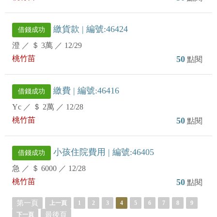
繳貨款 | 編號:46424
借錢成功
澄
／
＄ 3萬
／
12/29
桃竹苗
50
點閱
繳費 | 編號:46416
借錢成功
Yc
／
＄ 2萬
／
12/28
桃竹苗
50
點閱
小孩住院費用 | 編號:46405
借錢成功
急
／
＄ 6000
／
12/28
桃竹苗
50
點閱
第一頁
上一頁
1
2
3
4
5
6
7
8
9
最後頁
下一頁