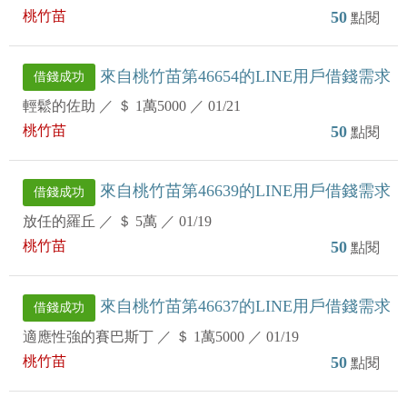
桃竹苗
50
點閱
來自桃竹苗第46654的LINE用戶借錢需求
借錢成功
輕鬆的佐助
／
＄ 1萬5000
／
01/21
桃竹苗
50
點閱
來自桃竹苗第46639的LINE用戶借錢需求
借錢成功
放任的羅丘
／
＄ 5萬
／
01/19
桃竹苗
50
點閱
來自桃竹苗第46637的LINE用戶借錢需求
借錢成功
適應性強的賽巴斯丁
／
＄ 1萬5000
／
01/19
桃竹苗
50
點閱