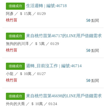
生活週轉 | 編號:46718
借錢成功
阿彥
／
＄ 15萬
／
01/29
桃竹苗
50
點閱
來自桃竹苗第46717的LINE用戶借錢需求
借錢成功
無拘的的川澤
／
＄ 5萬
／
01/29
桃竹苗
50
點閱
週轉_目前沒工作 | 編號:46714
借錢成功
小龍
／
＄ 10萬
／
01/27
桃竹苗
50
點閱
來自桃竹苗第46698的LINE用戶借錢需求
借錢成功
外向的大喬
／
＄ 10萬
／
01/24