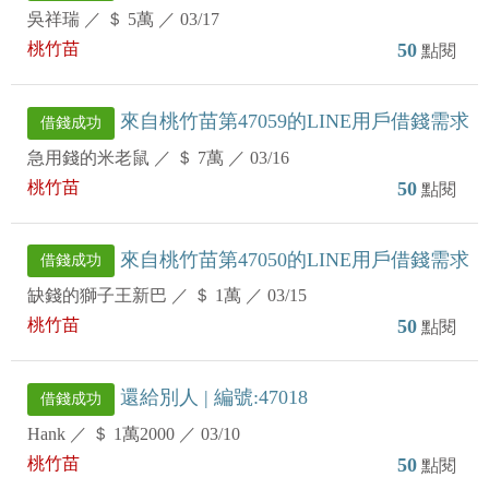
吳祥瑞
／
＄ 5萬
／
03/17
桃竹苗
50
點閱
來自桃竹苗第47059的LINE用戶借錢需求
借錢成功
急用錢的米老鼠
／
＄ 7萬
／
03/16
桃竹苗
50
點閱
來自桃竹苗第47050的LINE用戶借錢需求
借錢成功
缺錢的獅子王新巴
／
＄ 1萬
／
03/15
桃竹苗
50
點閱
還給別人 | 編號:47018
借錢成功
Hank
／
＄ 1萬2000
／
03/10
桃竹苗
50
點閱