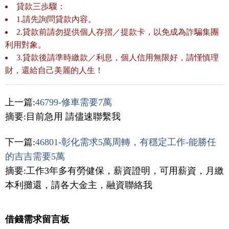
貸款三歩驟：
1.請先詢問貸款內容。
2.貸款前請勿提供個人存摺／提款卡，以免成為詐騙集團
利用對象。
3.貸款後請準時繳款／利息，個人信用無限好，請慬慎理
財，還給自己美麗的人生！
上一篇:
46799-修車需要7萬
摘要:目前急用 請儘速聯繫我
下一篇:
46801-彰化需求5萬周轉，有穩定工作-能勝任
的吉吉需要5萬
摘要:工作3年多有勞健保，薪資證明，可用薪資，月繳
本利攤還，請各大金主，融資聯絡我
借錢需求留言板