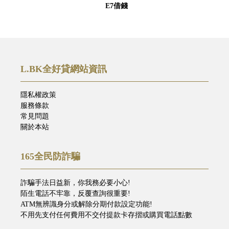
E7借錢
L.BK全好貸網站資訊
隱私權政策
服務條款
常見問題
關於本站
165全民防詐騙
詐騙手法日益新，你我務必要小心!
陌生電話不牢靠，反覆查詢很重要!
ATM無辨識身分或解除分期付款設定功能!
不用先支付任何費用不交付提款卡存摺或購買電話點數