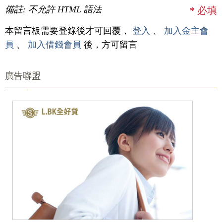
備註: 不允許 HTML 語法
*
必填
本留言板需要登錄後才可回覆，
登入
、
加入金主會
員
、
加入借錢會員
後，方可留言
廣告聯盟