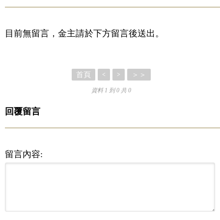
目前無留言，金主請於下方留言後送出。
首頁
＞＞
<
>
資料 1 到 0 共 0
回覆留言
留言內容: