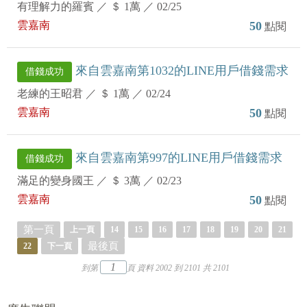
有理解力的羅賓
／
＄ 1萬
／
02/25
雲嘉南
50
點閱
來自雲嘉南第1032的LINE用戶借錢需求
借錢成功
老練的王昭君
／
＄ 1萬
／
02/24
雲嘉南
50
點閱
來自雲嘉南第997的LINE用戶借錢需求
借錢成功
滿足的變身國王
／
＄ 3萬
／
02/23
雲嘉南
50
點閱
第一頁
上一頁
14
15
16
17
18
19
20
21
最後頁
22
下一頁
到第
頁 資料 2002 到 2101 共 2101