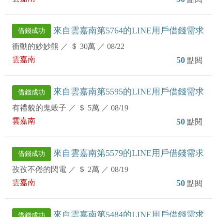
來自雲嘉南第5764的LINE用戶借錢需求
借錢成功
衝動的妙妙熊
／
＄ 30萬
／
08/22
雲嘉南
50
點閱
來自雲嘉南第5595的LINE用戶借錢需求
借錢成功
有禮貌的鬼穀子
／
＄ 5萬
／
08/19
雲嘉南
50
點閱
來自雲嘉南第5579的LINE用戶借錢需求
借錢成功
孜孜不倦的閃電
／
＄ 2萬
／
08/19
雲嘉南
50
點閱
來自雲嘉南第5484的LINE用戶借錢需求
借錢成功