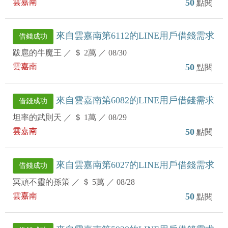
雲嘉南
50
點閱
來自雲嘉南第6112的LINE用戶借錢需求
借錢成功
跋扈的牛魔王
／
＄ 2萬
／
08/30
雲嘉南
50
點閱
來自雲嘉南第6082的LINE用戶借錢需求
借錢成功
坦率的武則天
／
＄ 1萬
／
08/29
雲嘉南
50
點閱
來自雲嘉南第6027的LINE用戶借錢需求
借錢成功
冥頑不靈的孫策
／
＄ 5萬
／
08/28
雲嘉南
50
點閱