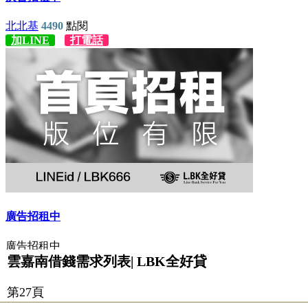
雲嘉南借錢需求列表| LBK全好貸
第27頁