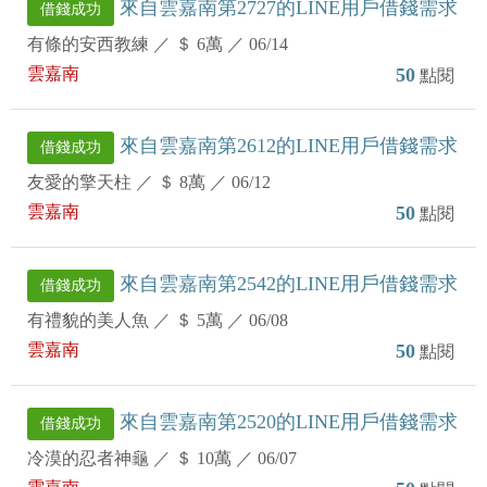
來自雲嘉南第2727的LINE用戶借錢需求
借錢成功
有條的安西教練
／
＄ 6萬
／
06/14
雲嘉南
50
點閱
來自雲嘉南第2612的LINE用戶借錢需求
借錢成功
友愛的擎天柱
／
＄ 8萬
／
06/12
雲嘉南
50
點閱
來自雲嘉南第2542的LINE用戶借錢需求
借錢成功
有禮貌的美人魚
／
＄ 5萬
／
06/08
雲嘉南
50
點閱
來自雲嘉南第2520的LINE用戶借錢需求
借錢成功
冷漠的忍者神龜
／
＄ 10萬
／
06/07