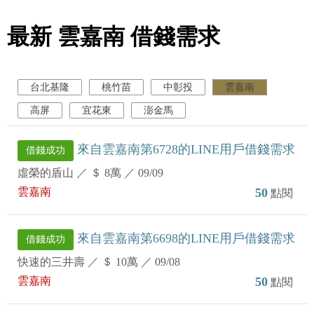
最新 雲嘉南 借錢需求
台北基隆
桃竹苗
中彰投
雲嘉南
高屏
宜花東
澎金馬
來自雲嘉南第6728的LINE用戶借錢需求
借錢成功
虛榮的盾山
／
＄ 8萬
／
09/09
雲嘉南
50
點閱
來自雲嘉南第6698的LINE用戶借錢需求
借錢成功
快速的三井壽
／
＄ 10萬
／
09/08
雲嘉南
50
點閱