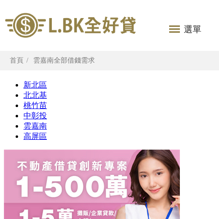
選單
首頁
雲嘉南全部借錢需求