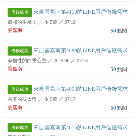
來自雲嘉南第4110的LINE用戶借錢需求
借錢成功
溫和的牛魔王
／
＄ 5萬
／
07/19
雲嘉南
50
點閱
來自雲嘉南第4089的LINE用戶借錢需求
借錢成功
有個性的白雪公主
／
＄ 5000
／
07/18
雲嘉南
50
點閱
來自雲嘉南第4053的LINE用戶借錢需求
借錢成功
害羞的灰太狼
／
＄ 5萬
／
07/17
雲嘉南
50
點閱
來自雲嘉南第4015的LINE用戶借錢需求
借錢成功