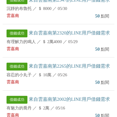
借錢成功
沉靜的布魯托
／
＄ 8000
／
05/30
雲嘉南
50
點閱
來自雲嘉南第2320的LINE用戶借錢需求
借錢成功
有理解力的鳴人
／
＄ 2萬4000
／
05/29
雲嘉南
50
點閱
來自雲嘉南第2265的LINE用戶借錢需求
借錢成功
容忍的小丸子
／
＄ 10萬
／
05/26
雲嘉南
50
點閱
來自雲嘉南第2002的LINE用戶借錢需求
借錢成功
有魅力的喬丹
／
＄ 2萬
／
05/16
雲嘉南
50
點閱