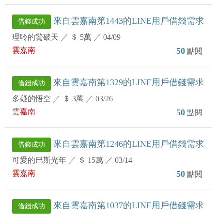
來自雲嘉南第1443的LINE用戶借錢需求
借錢成功
理聆的驚破天
／
＄ 5萬
／
04/09
雲嘉南
50
點閱
來自雲嘉南第1329的LINE用戶借錢需求
借錢成功
多疑的悟空
／
＄ 3萬
／
03/26
雲嘉南
50
點閱
來自雲嘉南第1246的LINE用戶借錢需求
借錢成功
可愛的巴斯光年
／
＄ 15萬
／
03/14
雲嘉南
50
點閱
來自雲嘉南第1037的LINE用戶借錢需求
借錢成功