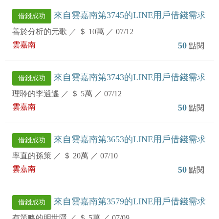
來自雲嘉南第3745的LINE用戶借錢需求
借錢成功
善於分析的元歌
／
＄ 10萬
／
07/12
雲嘉南
50
點閱
來自雲嘉南第3743的LINE用戶借錢需求
借錢成功
理聆的李逍遙
／
＄ 5萬
／
07/12
雲嘉南
50
點閱
來自雲嘉南第3653的LINE用戶借錢需求
借錢成功
率直的孫策
／
＄ 20萬
／
07/10
雲嘉南
50
點閱
來自雲嘉南第3579的LINE用戶借錢需求
借錢成功
有策略的明世隱
／
＄ 5萬
／
07/09