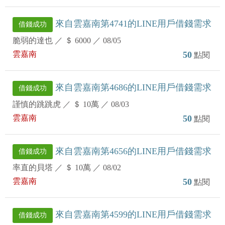
來自雲嘉南第4741的LINE用戶借錢需求
借錢成功
脆弱的達也
／
＄ 6000
／
08/05
雲嘉南
50
點閱
來自雲嘉南第4686的LINE用戶借錢需求
借錢成功
謹慎的跳跳虎
／
＄ 10萬
／
08/03
雲嘉南
50
點閱
來自雲嘉南第4656的LINE用戶借錢需求
借錢成功
率直的貝塔
／
＄ 10萬
／
08/02
雲嘉南
50
點閱
來自雲嘉南第4599的LINE用戶借錢需求
借錢成功