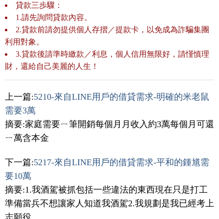
貸款三歩驟：
1.請先詢問貸款內容。
2.貸款前請勿提供個人存摺／提款卡，以免成為詐騙集團
利用對象。
3.貸款後請準時繳款／利息，個人信用無限好，請慬慎理
財，還給自己美麗的人生！
上一篇:
5210-來自LINE用戶的借貸需求-明確的米老鼠
需要3萬
摘要:家庭需要ㄧ筆開銷每個月月收入約3萬每個月可還
ㄧ萬含本金
下一篇:
5217-來自LINE用戶的借貸需求-平和的鍾馗需
要10萬
摘要:1.我酒駕被抓包括一些違法的東西現在只是打工
準備當兵不想讓家人知道我酒駕2.我規劃是我已經考上
志願役