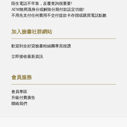
陌生電話不牢靠，反覆查詢很重要!
ATM無辨識身分或解除分期付款設定功能!
不用先支付任何費用不交付提款卡存摺或購買電話點數
加入臉書社群網站
歡迎到全好貸臉書粉絲團專頁按讚
立即接收最新資訊
會員服務
會員專區
升級付費廣告
聯絡我們