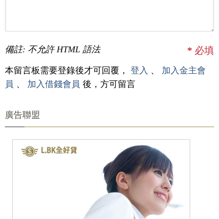
備註: 不允許 HTML 語法
*
必填
本留言板需要登錄後才可回覆，
登入
、
加入金主會
員
、
加入借錢會員
後，方可留言
廣告聯盟