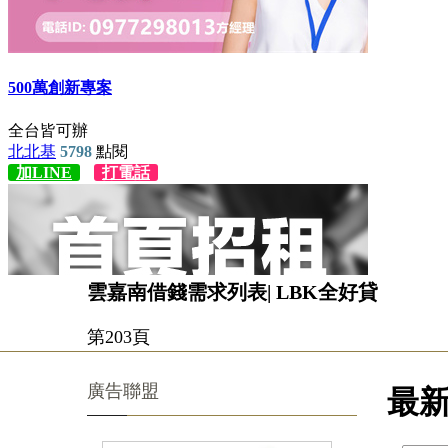
雲嘉南借錢需求列表| LBK全好貸
第203頁
廣告聯盟
最新