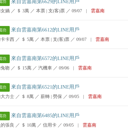
來自雲嘉南第6629的LINE用戶
成功
的女媧
／
＄ 3萬
／
本票 | 支(客)票
／
09/07
|
雲嘉南
來自雲嘉南第6612的LINE用戶
成功
的卡卡西
／
＄ 5萬
／
本票 | 支(客)票
／
09/07
|
雲嘉南
來自雲嘉南第6572的LINE用戶
成功
的兔吻
／
＄ 15萬
／
汽機車
／
09/06
|
雲嘉南
來自雲嘉南第6521的LINE用戶
成功
的大力士
／
＄ 8萬
／
薪轉 | 勞保
／
09/05
|
雲嘉南
來自雲嘉南第6485的LINE用戶
成功
負的張良
／
＄ 10萬
／
信用卡
／
09/05
|
雲嘉南