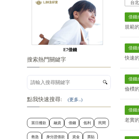
台北
借錢
規範
借錢
E7借錢
快速
搜索熱門關鍵字
借錢
🔍
儉樸
點我快速搜尋:
(更多..)
借錢
老實
當日撥款
融資
借錢
低利
民間
救急
身分證借款
資金
票貼