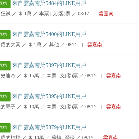
來自雲嘉南第5484的LINE用戶
成功
的狂鐵
／
＄ 1萬
／
本票 | 支(客)票
／
08/17
|
雲嘉南
來自雲嘉南第5400的LINE用戶
成功
不倦的大喬
／
＄ 5萬
／
其他
／
08/15
|
雲嘉南
來自雲嘉南第5397的LINE用戶
成功
的史迪奇
／
＄ 15萬
／
本票 | 支(客)票
／
08/15
|
雲嘉南
來自雲嘉南第5395的LINE用戶
成功
錢的墨子
／
＄ 10萬
／
本票 | 支(客)票
／
08/15
|
雲嘉南
來自雲嘉南第5379的LINE用戶
成功
不倦的桔梗
／
＄ 10萬
／
薪轉 | 勞保
／
08/15
|
雲嘉南