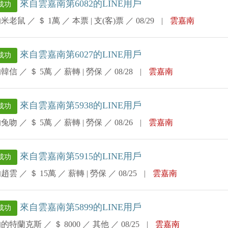
來自雲嘉南第6082的LINE用戶
成功
的米老鼠
／
＄ 1萬
／
本票 | 支(客)票
／
08/29
|
雲嘉南
來自雲嘉南第6027的LINE用戶
成功
的韓信
／
＄ 5萬
／
薪轉 | 勞保
／
08/28
|
雲嘉南
來自雲嘉南第5938的LINE用戶
成功
的兔吻
／
＄ 5萬
／
薪轉 | 勞保
／
08/26
|
雲嘉南
來自雲嘉南第5915的LINE用戶
成功
的趙雲
／
＄ 15萬
／
薪轉 | 勞保
／
08/25
|
雲嘉南
來自雲嘉南第5899的LINE用戶
成功
的的特蘭克斯
／
＄ 8000
／
其他
／
08/25
|
雲嘉南