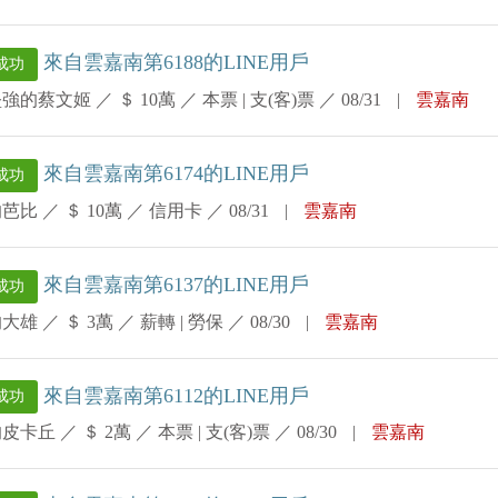
來自雲嘉南第6188的LINE用戶
成功
堅強的蔡文姬
／
＄ 10萬
／
本票 | 支(客)票
／
08/31
|
雲嘉南
來自雲嘉南第6174的LINE用戶
成功
的芭比
／
＄ 10萬
／
信用卡
／
08/31
|
雲嘉南
來自雲嘉南第6137的LINE用戶
成功
的大雄
／
＄ 3萬
／
薪轉 | 勞保
／
08/30
|
雲嘉南
來自雲嘉南第6112的LINE用戶
成功
的皮卡丘
／
＄ 2萬
／
本票 | 支(客)票
／
08/30
|
雲嘉南