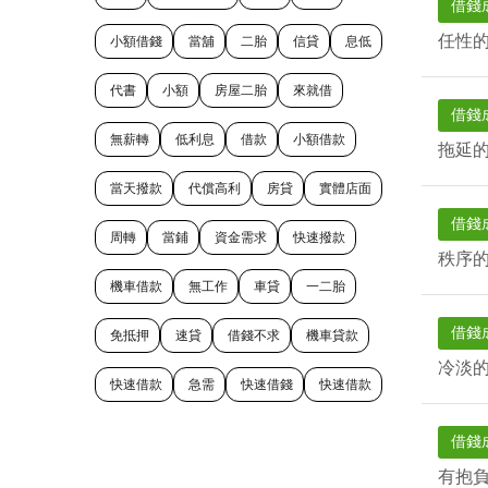
借錢
任性
小額借錢
當舖
二胎
信貸
息低
代書
小額
房屋二胎
來就借
借錢
無薪轉
低利息
借款
小額借款
拖延
當天撥款
代償高利
房貸
實體店面
借錢
周轉
當鋪
資金需求
快速撥款
秩序
機車借款
無工作
車貸
一二胎
借錢
免抵押
速貸
借錢不求
機車貸款
冷淡
快速借款
急需
快速借錢
快速借款
借錢
有抱