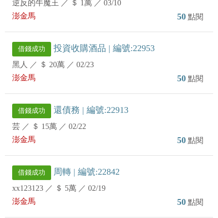
逆反的牛魔王
／
＄ 1萬
／
03/10
澎金馬
50
點閱
投資收購酒品 | 編號:22953
借錢成功
黑人
／
＄ 20萬
／
02/23
澎金馬
50
點閱
還債務 | 編號:22913
借錢成功
芸
／
＄ 15萬
／
02/22
澎金馬
50
點閱
周轉 | 編號:22842
借錢成功
xx123123
／
＄ 5萬
／
02/19
澎金馬
50
點閱