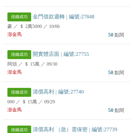
金門借款週轉 | 編號:27848
借錢成功
豪
／
＄ 2萬5000
／
10/06
澎金馬
50
點閱
開實體店面 | 編號:27755
借錢成功
阿頌
／
＄ 15萬
／
09/30
澎金馬
50
點閱
清償高利 | 編號:27740
借錢成功
000
／
＄ 15萬
／
09/29
澎金馬
50
點閱
清償高利 （急）需保密 | 編號:27739
借錢成功