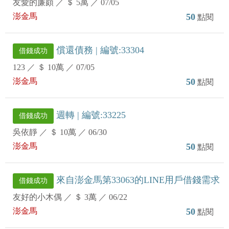
友愛的廉頗
／
＄ 5萬
／
07/05
澎金馬
50
點閱
償還債務 | 編號:33304
借錢成功
123
／
＄ 10萬
／
07/05
澎金馬
50
點閱
週轉 | 編號:33225
借錢成功
吳依靜
／
＄ 10萬
／
06/30
澎金馬
50
點閱
來自澎金馬第33063的LINE用戶借錢需求
借錢成功
友好的小木偶
／
＄ 3萬
／
06/22
澎金馬
50
點閱