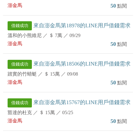
澎金馬
50
點閱
來自澎金馬第18978的LINE用戶借錢需求
借錢成功
溫和的小熊維尼
／
＄ 7萬
／
09/29
澎金馬
50
點閱
來自澎金馬第18506的LINE用戶借錢需求
借錢成功
踏實的竹蜻蜓
／
＄ 15萬
／
09/08
澎金馬
50
點閱
來自澎金馬第15767的LINE用戶借錢需求
借錢成功
豁達的杜克
／
＄ 15萬
／
05/25
澎金馬
50
點閱