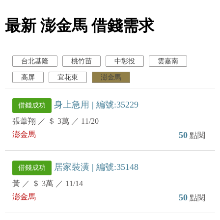
最新 澎金馬 借錢需求
台北基隆
桃竹苗
中彰投
雲嘉南
高屏
宜花東
澎金馬
身上急用 | 編號:35229
借錢成功
張葦翔
／
＄ 3萬
／
11/20
澎金馬
50
點閱
居家裝潢 | 編號:35148
借錢成功
黃
／
＄ 3萬
／
11/14
澎金馬
50
點閱