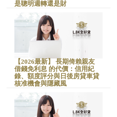
是聰明週轉還是財
【2026最新】 長期倚賴親友
借錢免利息 的代價：信用紀
錄、額度評分與日後房貸車貸
核准機會與隱藏風