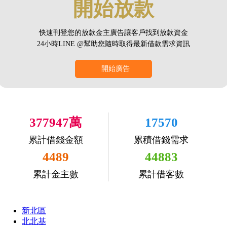
開始放款
快速刊登您的放款金主廣告讓客戶找到放款資金
24小時LINE @幫助您隨時取得最新借款需求資訊
開始廣告
377947萬
17570
累計借錢金額
累積借錢需求
4489
44883
累計金主數
累計借客數