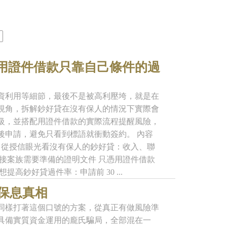
？用證件借款只靠自己條件的過
資利用等細節，最後不是被高利壓垮，就是在
視角，拆解鈔好貸在沒有保人的情況下實際會
級，並搭配用證件借款的實際流程提醒風險，
後申請，避免只看到標語就衝動簽約。 內容
 從授信眼光看沒有保人的鈔好貸：收入、聯
接案族需要準備的證明文件 只憑用證件借款
鈔好貸過件率：申請前 30 ...
本保息真相
同樣打著這個口號的方案，從真正有做風險準
具備實質資金運用的龐氏騙局，全部混在一