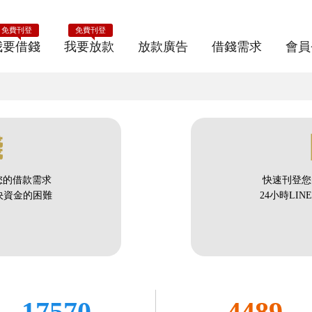
免費刊登
免費刊登
我要借錢
我要放款
放款廣告
借錢需求
會員
錢
您的借款需求
快速刊登您
解決資金的困難
24小時LI
17570
4489