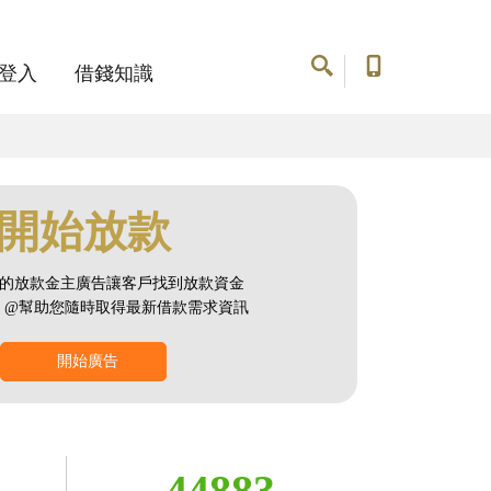
登入
借錢知識
開始放款
的放款金主廣告讓客戶找到放款資金
NE @幫助您隨時取得最新借款需求資訊
開始廣告
44883