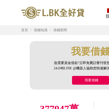
首頁
借錢知識
借錢新聞
我要借
急需要資金借款?立即免費註冊刊登
24小時LINE @機器人協助您快速
我要借錢
377947萬