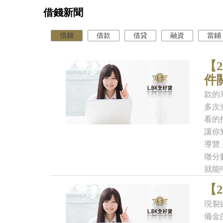
借錢新聞
借錢
借款
借貸
融資
當鋪
【
件
款的
多次
看的
讓你
導覽
徵分
就能
【
現裂
備金