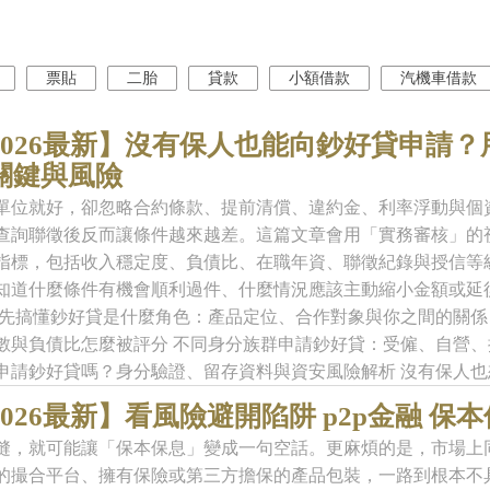
票貼
二胎
貸款
小額借款
汽機車借款
2026最新】沒有保人也能向鈔好貸申請
關鍵與風險
單位就好，卻忽略合約條款、提前清償、違約金、利率浮動與個
查詢聯徵後反而讓條件越來越差。這篇文章會用「實務審核」的
指標，包括收入穩定度、負債比、在職年資、聯徵紀錄與授信等
知道什麼條件有機會順利過件、什麼情況應該主動縮小金額或延
 先搞懂鈔好貸是什麼角色：產品定位、合作對象與你之間的關係
數與負債比怎麼被評分 不同身分族群申請鈔好貸：受僱、自營、
申請鈔好貸嗎？身分驗證、留存資料與資安風險解析 沒有保人也想提高
2026最新】看風險避開陷阱 p2p金融 保
縫，就可能讓「保本保息」變成一句空話。更麻煩的是，市場上
的撮合平台、擁有保險或第三方擔保的產品包裝，一路到根本不