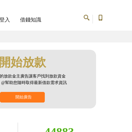
登入
借錢知識
開始放款
的放款金主廣告讓客戶找到放款資金
NE @幫助您隨時取得最新借款需求資訊
開始廣告
44883