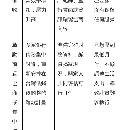
催
繫頻率增
話紀錄、堅
理金額、
收
加，壓力
持書面或簡
沒有保留
升高
訊確認協商
任何證據
內容
啟
多家銀行
準備完整財
只想壓到
動
債務集中
務資料，誠
最低月
前
討論，重
實揭露現
付、不願
置
新安排在
況，與家人
調整生活
協
台灣借錢
共同評估可
支出，導
商
後的整體
行月付
致計畫難
或
還款計畫
以執行
集
中