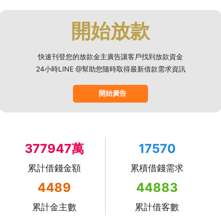
開始放款
快速刊登您的放款金主廣告讓客戶找到放款資金
24小時LINE @幫助您隨時取得最新借款需求資訊
開始廣告
377947萬
17570
累計借錢金額
累積借錢需求
4489
44883
累計金主數
累計借客數