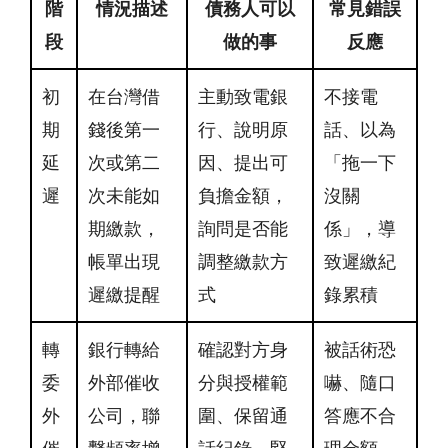
階
情況描述
債務人可以
常見錯誤
段
做的事
反應
初
在台灣借
主動致電銀
不接電
期
錢後第一
行、說明原
話、以為
延
次或第二
因、提出可
「拖一下
遲
次未能如
負擔金額，
沒關
期繳款，
詢問是否能
係」，導
帳單出現
調整繳款方
致遲繳紀
遲繳提醒
式
錄累積
轉
銀行轉給
確認對方身
被話術恐
委
外部催收
分與授權範
嚇、隨口
外
公司，聯
圍、保留通
答應不合