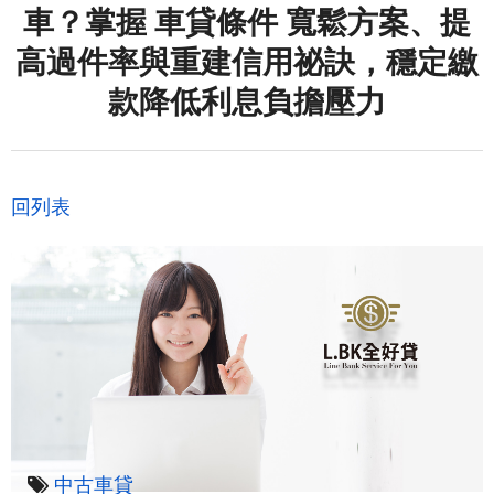
車？掌握 車貸條件 寬鬆方案、提
高過件率與重建信用祕訣，穩定繳
款降低利息負擔壓力
回列表
中古車貸