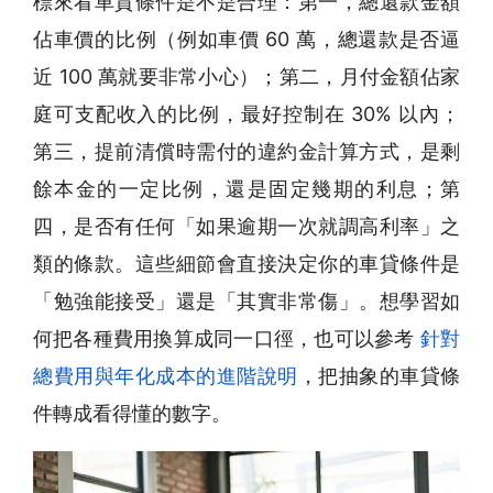
標來看車貸條件是不是合理：第一，總還款金額
佔車價的比例（例如車價 60 萬，總還款是否逼
近 100 萬就要非常小心）；第二，月付金額佔家
庭可支配收入的比例，最好控制在 30% 以內；
第三，提前清償時需付的違約金計算方式，是剩
餘本金的一定比例，還是固定幾期的利息；第
四，是否有任何「如果逾期一次就調高利率」之
類的條款。這些細節會直接決定你的車貸條件是
「勉強能接受」還是「其實非常傷」。想學習如
何把各種費用換算成同一口徑，也可以參考
針對
總費用與年化成本的進階說明
，把抽象的車貸條
件轉成看得懂的數字。