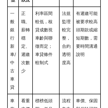
一
正
利率區間
法規
有遲繳可能
般
職、
較低，核
監理
被要求較高
銀
薪轉
貸成數視
較完
頭期款或縮
行
穩
車齡與聯
整，
短期數，需
新
定、
徵而定；
合約
要時間溝通
車/
遲繳
車貸條件
透明
說明
中
次數
較制式
度高
古
少
車
貸
車
看重
標榜低頭
流程
車價、保固