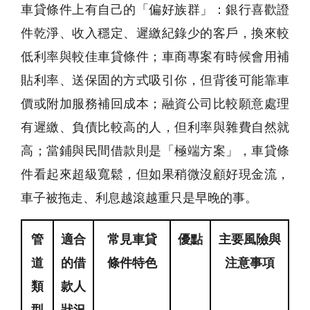
車貸條件上有自己的「偏好族群」：銀行喜歡證
件乾淨、收入穩定、遲繳紀錄少的客戶，換來較
低利率與較佳車貸條件；車商專案有時候會用補
貼利率、送保固的方式吸引你，但背後可能靠車
價或附加服務補回成本；融資公司比較願意處理
有遲繳、負債比較高的人，但利率與雜費自然就
高；當鋪與民間借款則是「極端方案」，車貸條
件看起來超級寬鬆，但如果稍微沒顧好現金流，
車子被拖走、利息越滾越重只是早晚的事。
管
適合
常見車貸
優點
主要風險與
道
的借
條件特色
注意事項
類
款人
型
狀況