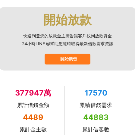
開始放款
快速刊登您的放款金主廣告讓客戶找到放款資金
24小時LINE @幫助您隨時取得最新借款需求資訊
開始廣告
377947萬
17570
累計借錢金額
累積借錢需求
4489
44883
累計金主數
累計借客數