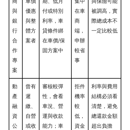
商
車價
期、低月
集中
與保險可能
與
優惠
付或特別
在車
被調高，實
銀
與整
利率，車
商
際總成本不
行
體方
貸條件綁
端，
一定比較低
合
案者
在車價/保
申辦
作
固方案中
較省
專
事
案
動
曾有
審核較彈
拒件
利率與費用
產
遲
性，會看
機率
結構必須看
融
繳、
車況、營
較
清楚，避免
資
自營
運與收款
低，
總還款金額
公
或收
能力；車
資金
超出負擔