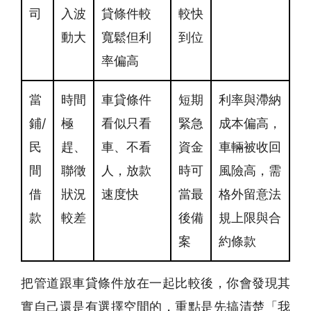
司
入波
貸條件較
較快
動大
寬鬆但利
到位
率偏高
當
時間
車貸條件
短期
利率與滯納
鋪/
極
看似只看
緊急
成本偏高，
民
趕、
車、不看
資金
車輛被收回
間
聯徵
人，放款
時可
風險高，需
借
狀況
速度快
當最
格外留意法
款
較差
後備
規上限與合
案
約條款
把管道跟車貸條件放在一起比較後，你會發現其
實自己還是有選擇空間的，重點是先搞清楚「我