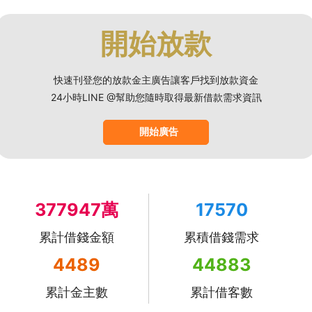
開始放款
快速刊登您的放款金主廣告讓客戶找到放款資金
24小時LINE @幫助您隨時取得最新借款需求資訊
開始廣告
377947萬
17570
累計借錢金額
累積借錢需求
4489
44883
累計金主數
累計借客數