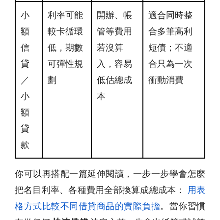
小
利率可能
開辦、帳
適合同時整
額
較卡循環
管等費用
合多筆高利
信
低，期數
若沒算
短債；不適
貸
可彈性規
入，容易
合只為一次
／
劃
低估總成
衝動消費
小
本
額
貸
款
你可以再搭配一篇延伸閱讀，一步一步學會怎麼
把名目利率、各種費用全部換算成總成本：
用表
格方式比較不同借貸商品的實際負擔
。當你習慣