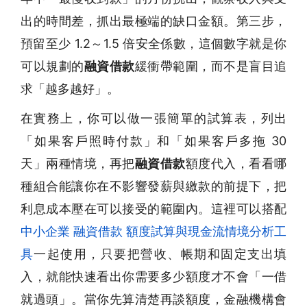
出的時間差，抓出最極端的缺口金額。第三步，
預留至少 1.2～1.5 倍安全係數，這個數字就是你
可以規劃的
融資借款
緩衝帶範圍，而不是盲目追
求「越多越好」。
在實務上，你可以做一張簡單的試算表，列出
「如果客戶照時付款」和「如果客戶多拖 30
天」兩種情境，再把
融資借款
額度代入，看看哪
種組合能讓你在不影響發薪與繳款的前提下，把
利息成本壓在可以接受的範圍內。這裡可以搭配
中小企業 融資借款 額度試算與現金流情境分析工
具
一起使用，只要把營收、帳期和固定支出填
入，就能快速看出你需要多少額度才不會「一借
就過頭」。當你先算清楚再談額度，金融機構會