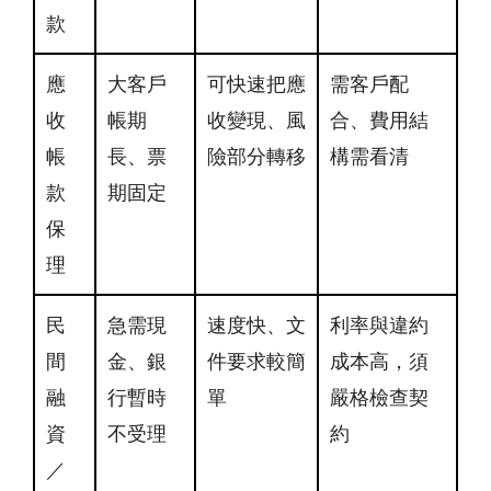
款
應
大客戶
可快速把應
需客戶配
收
帳期
收變現、風
合、費用結
帳
長、票
險部分轉移
構需看清
款
期固定
保
理
民
急需現
速度快、文
利率與違約
間
金、銀
件要求較簡
成本高，須
融
行暫時
單
嚴格檢查契
資
不受理
約
／