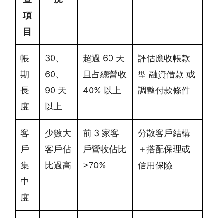
項
目
帳
30、
超過 60 天
評估應收帳款
期
60、
且占總營收
型 融資借款 或
長
90 天
40% 以上
調整付款條件
度
以上
客
少數大
前 3 家客
分散客戶結構
戶
客戶佔
戶營收佔比
＋搭配保理或
集
比過高
>70%
信用保險
中
度