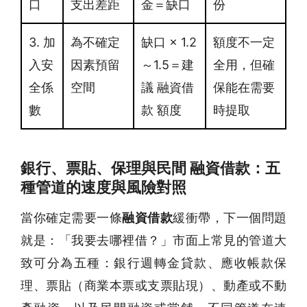
口
支出差距
金＝缺口
份
3. 加
為不確定
缺口 × 1.2
額度不一定
入安
因素預留
～1.5＝建
全用，但確
全係
空間
議 融資借
保能在需要
數
款 額度
時提取
銀行、票貼、保理與民間 融資借款：五
種管道的速度與風險對照
當你確定需要一條
融資借款
緩衝帶，下一個問題
就是：「我要去哪裡借？」市面上常見的管道大
致可分為五種：銀行週轉金貸款、應收帳款保
理、票貼（商業本票或支票貼現）、動產或不動