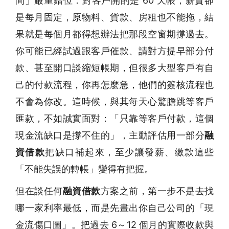
間」嚴重錯位：對客戶開的是 60 天帳，薪資卻
是每月固定，原物料、貨款、房租也不能拖，結
果就是每個月都得想辦法把那段空窗期撐過去。
你可能已經試過跟客戶催款、請對方提早部分付
款、甚至開口談縮短帳期，但很多大型客戶有自
己的付款流程，你再怎麼急，他們的簽核流程也
不會為你改。這時候，與其每天心驚膽跳等客戶
匯款，不如誠實面對：「只靠等客戶付款，這個
現金流缺口是撐不住的」，主動評估用一部分
融
資借款
把缺口補起來，至少讓發薪、繳款這些
「不能失誤的轉帳」變得有把握。
但在談任何
融資借款
方案之前，第一步不是去找
哪一家利率最低，而是先畫出你自己公司的「現
金流傷口圖」。把過去 6～12 個月的實際收款與