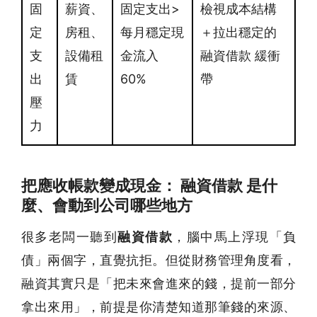
固
薪資、
固定支出>
檢視成本結構
定
房租、
每月穩定現
＋拉出穩定的
支
設備租
金流入
融資借款 緩衝
出
賃
60%
帶
壓
力
把應收帳款變成現金： 融資借款 是什
麼、會動到公司哪些地方
很多老闆一聽到
融資借款
，腦中馬上浮現「負
債」兩個字，直覺抗拒。但從財務管理角度看，
融資其實只是「把未來會進來的錢，提前一部分
拿出來用」，前提是你清楚知道那筆錢的來源、