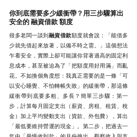
你到底需要多少緩衝帶？用三步驟算出
安全的 融資借款 額度
很多老闆一談到
融資借款
額度就會說：「能借多
少就先借起來放著，以備不時之需。」這個想法
乍看安全，實際上卻可能讓你背著過高的固定利
息成本，甚至被迫為了「把額度用好用滿」而亂
花。不如換個角度想：我真正需要的是一條「可
以安心睡覺、不怕轉帳失敗」的緩衝帶，那這條
緩衝帶到底要多粗、多長？簡單三步驟：第一
步，計算每月固定支出（薪資、房租、租賃、稅
金）加上平均變動支出（貨款、外包費），算出
「最低要維持營運的現金」。第二步，把過去一
年中「最慢收到款」的月份挑出，觀察收入與支