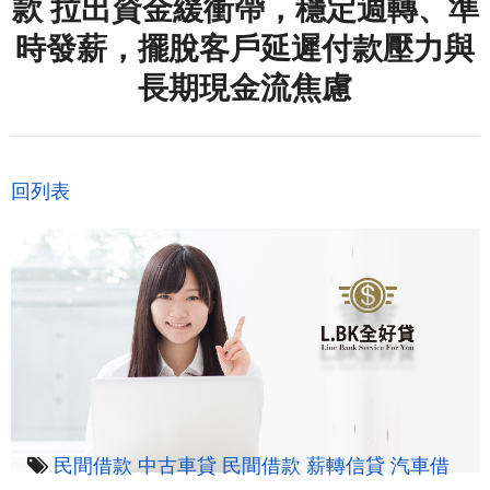
款 拉出資金緩衝帶，穩定週轉、準
時發薪，擺脫客戶延遲付款壓力與
長期現金流焦慮
回列表
民間借款
中古車貸
民間借款
薪轉信貸
汽車借