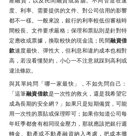
產融資，以及民間融資或當舖。不同管道在速
度、利率、需要提供的文件、對公司信用的影響
都不一樣。一般來說，銀行的利率較低但審核時
間較長、文件要求嚴格；保理和票貼則是針對特
定應收或票據，換取較快的現金流；民間
融資借
款
速度最快、彈性大，但利息和違約成本也相對
高，若沒看懂契約，小心一不注意就踩到高利或
違法條款。
與其單純問「哪一家最快」，不如先問自己：
「這筆
融資借款
是一次性的救火，還是我希望它
成為長期的安全網？」如果只是短期備貨，可能
用一次性的票貼或保理即可；如果你知道公司每
年旺季都會有相同現金壓力，那就應該把銀行週
轉金、動產或不動產融資納入考慮，把成本攤