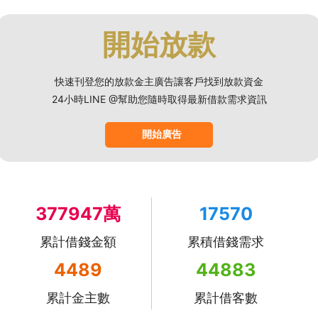
開始放款
快速刊登您的放款金主廣告讓客戶找到放款資金
24小時LINE @幫助您隨時取得最新借款需求資訊
開始廣告
377947萬
17570
累計借錢金額
累積借錢需求
4489
44883
累計金主數
累計借客數