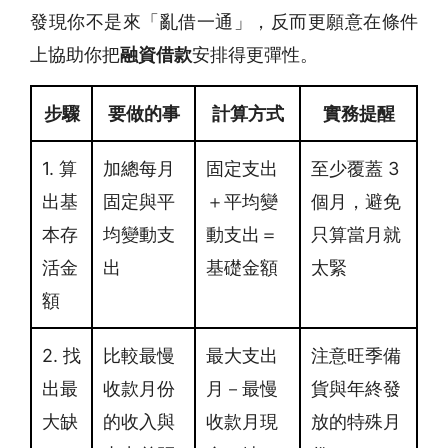
發現你不是來「亂借一通」，反而更願意在條件
上協助你把
融資借款
安排得更彈性。
步驟
要做的事
計算方式
實務提醒
1. 算
加總每月
固定支出
至少覆蓋 3
出基
固定與平
＋平均變
個月，避免
本存
均變動支
動支出＝
只算當月就
活金
出
基礎金額
太緊
額
2. 找
比較最慢
最大支出
注意旺季備
出最
收款月份
月－最慢
貨與年終發
大缺
的收入與
收款月現
放的特殊月