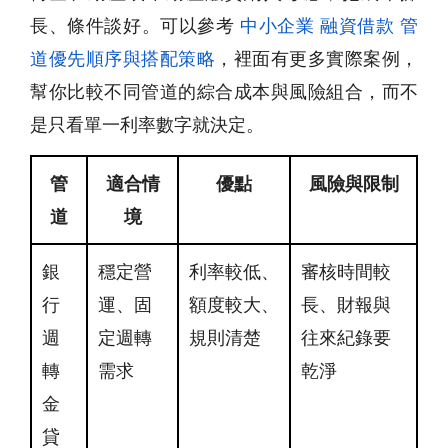
長、條件談好。可以參考
中小企業 融資借款 管
道優先順序與搭配策略
，裡面有更多實際案例，
幫你比較不同管道的綜合成本與風險組合，而不
是只看單一利率數字就決定。
管
適合情
優點
風險與限制
道
境
銀
穩定營
利率較低、
審核時間較
行
運、固
額度較大、
長、財報與
週
定週轉
規則清楚
往來紀錄要
轉
需求
乾淨
金
貸