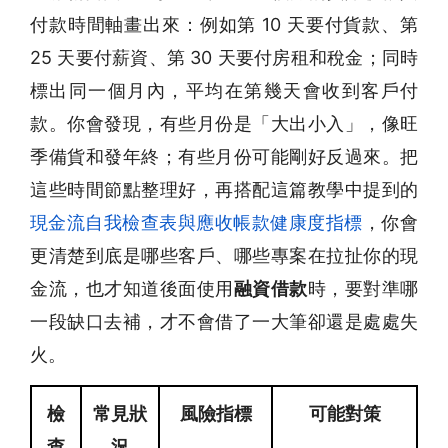
付款時間軸畫出來：例如第 10 天要付貨款、第
25 天要付薪資、第 30 天要付房租和稅金；同時
標出同一個月內，平均在第幾天會收到客戶付
款。你會發現，有些月份是「大出小入」，像旺
季備貨和發年終；有些月份可能剛好反過來。把
這些時間節點整理好，再搭配這篇教學中提到的
現金流自我檢查表與應收帳款健康度指標
，你會
更清楚到底是哪些客戶、哪些專案在拉扯你的現
金流，也才知道後面使用
融資借款
時，要對準哪
一段缺口去補，才不會借了一大筆卻還是處處失
火。
檢
常見狀
風險指標
可能對策
查
況