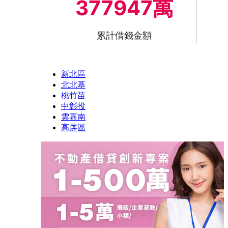
377947萬
累計借錢金額