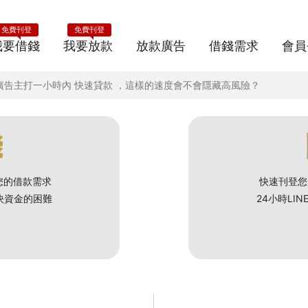
免費刊登
免費刊登
我要借錢
我要放款
放款廣告
借錢需求
會員
路廣告主打一小時內 快速貸款 ，這樣的速度會不會隱藏高風險？
錢
您的借款需求
快速刊登您
解決資金的困難
24小時LI