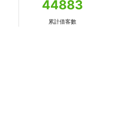
44883
累計借客數