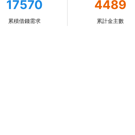
17570
4489
累積借錢需求
累計金主數