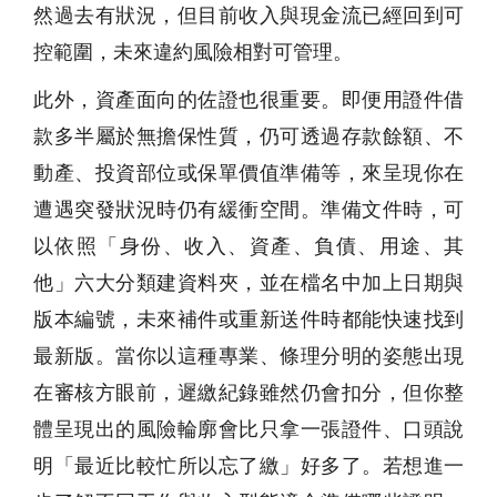
然過去有狀況，但目前收入與現金流已經回到可
控範圍，未來違約風險相對可管理。
此外，資產面向的佐證也很重要。即便用證件借
款多半屬於無擔保性質，仍可透過存款餘額、不
動產、投資部位或保單價值準備等，來呈現你在
遭遇突發狀況時仍有緩衝空間。準備文件時，可
以依照「身份、收入、資產、負債、用途、其
他」六大分類建資料夾，並在檔名中加上日期與
版本編號，未來補件或重新送件時都能快速找到
最新版。當你以這種專業、條理分明的姿態出現
在審核方眼前，遲繳紀錄雖然仍會扣分，但你整
體呈現出的風險輪廓會比只拿一張證件、口頭說
明「最近比較忙所以忘了繳」好多了。若想進一