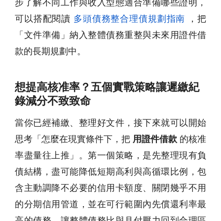
步了解不同工作與收入型態適合準備哪些證明，
可以搭配閱讀
多頭債務整合理債規劃指南
，把
「文件準備」納入整體債務重整與未來用證件借
款的長期規劃中。
想提高核准率？五個實戰策略讓遲繳紀
錄減分不致致命
當你已經補繳、整理好文件，接下來就可以開始
思考「怎麼在現實條件下，把
用證件借款
的核准
率盡量往上推」。第一個策略，是先整理現有負
債結構，盡可能降低短期高利與高循環比例，包
含主動調降不必要的信用卡額度、關閉幾乎不用
的分期信用管道，並在可行範圍內先償還利率最
高的債務，讓整體債務比與月付壓力回到合理區