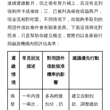
連續遲繳數月，但之後有努力補上，且沒有走到
強制停卡或催收；三、已被列為催收或協商戶，
現金流相對吃緊。不同情境下，你能夠爭取到的
用證件借款條件會有顯著差異。下面這張簡化對
照表，只是幫助你建立概念，實際仍以各家銀行
與融資機構內部評估為準：
遲
常見狀況
對用證件
建議優先行動
繳
描述
借款核准
情
機率的影
境
響
偶
一年內僅
多為輕微
建立自動扣
發
一兩次，
扣分，仍
款、調整繳款