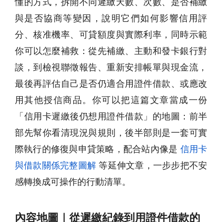
懂的方式，拆開不同遲繳天數、次數、是否補繳
與是否協商等變因，說明它們如何影響信用評
分、核准機率、可貸額度與實際利率，同時示範
你可以怎麼補救：從先補繳、主動和發卡銀行對
談，到檢視聯徵報告、重新安排帳單與現金流，
最後再評估自己是否仍適合用證件借款、或應改
用其他授信商品。你可以把這篇文章當成一份
「信用卡遲繳後仍想用證件借款」的地圖：前半
部先幫你看清現況與規則，後半部則是一套可實
際執行的修復與申貸策略，配合站內像是
信用卡
與借款關係完整圖解
等延伸文章，一步步把不安
感轉換成可操作的行動清單。
內容地圖｜從遲繳紀錄到用證件借款的