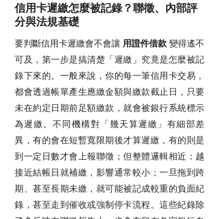
信用卡遲繳怎麼被記錄？聯徵、內部評
分與法規基礎
要判斷信用卡遲繳會不會讓
用證件借款
變得遙不
可及，第一步是搞清楚「遲繳」究竟是怎麼被記
錄下來的。一般來說，你的每一筆信用卡交易，
都會透過帳單產生應繳金額與繳款截止日，只要
未在約定日期前足額繳款，就會被銀行系統標示
為遲繳。不同機構對「幾天算遲繳」有細部差
異，有的會在短暫寬限期後才算遲繳，有的則是
到一定日數才會上報聯徵；但整體邏輯相近：越
接近結帳日就補繳，影響通常較小；一旦拖到跨
期、甚至長期未繳，就可能被記成較重的負面紀
錄，甚至走到催收或強制停卡流程。這些紀錄除