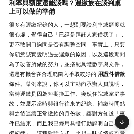
利率與額度還能談嗎？遲繳族在談判桌
上可以做的準備
很多有遲繳紀錄的人，一想到要談利率或額度就
很心虛，覺得自己「已經是拜託人家借我了」，
更不敢開口詢問是否有調整空間。事實上，只要
你願意誠實說明過去遲繳的原因，以及這段期間
為了改善所做的努力，並搭配具體數字與文件，
還是有機會在合理範圍內爭取較好的
用證件借款
條件。舉例來說，你可以主動向承辦人員說明，
當時遲繳是因為短期換工作、突然住院或家庭事
故，並展示當時與銀行往來的紀錄、補繳時間點
與之後連續正常繳款的月份數，讓對方知道「事
↓
件已結束，而且我已經用具體行動證明自己在恢
復紀律」。這種對話方式，比起一味求情或刻意