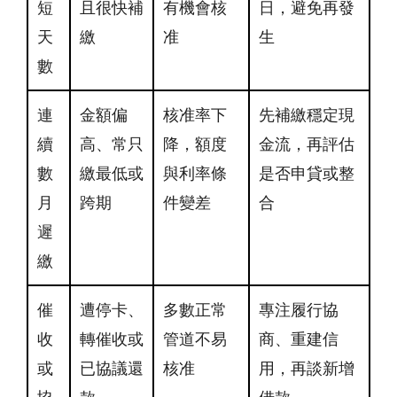
短
且很快補
有機會核
日，避免再發
天
繳
准
生
數
連
金額偏
核准率下
先補繳穩定現
續
高、常只
降，額度
金流，再評估
數
繳最低或
與利率條
是否申貸或整
月
跨期
件變差
合
遲
繳
催
遭停卡、
多數正常
專注履行協
收
轉催收或
管道不易
商、重建信
或
已協議還
核准
用，再談新增