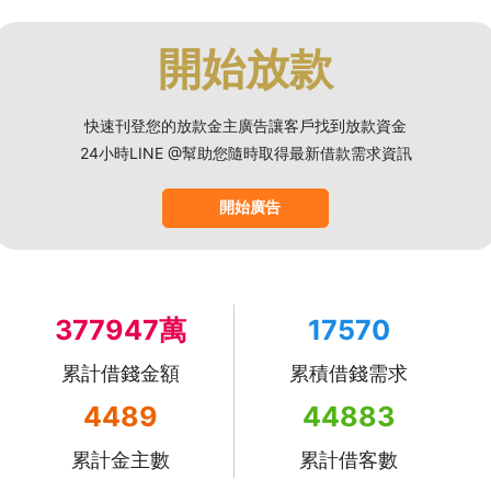
開始放款
快速刊登您的放款金主廣告讓客戶找到放款資金
24小時LINE @幫助您隨時取得最新借款需求資訊
開始廣告
377947萬
17570
累計借錢金額
累積借錢需求
4489
44883
累計金主數
累計借客數