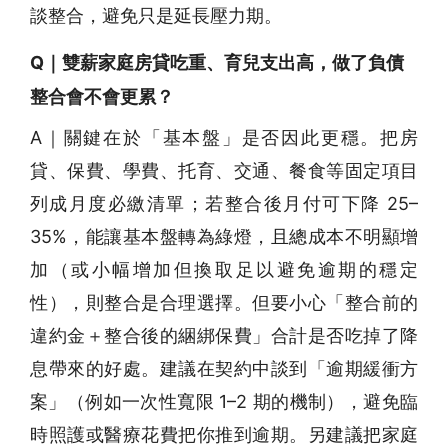
談整合，避免只是延長壓力期。
Q｜雙薪家庭房貸吃重、育兒支出高，做了負債
整合會不會更累？
A｜關鍵在於「基本盤」是否因此更穩。把房
貸、保費、學費、托育、交通、餐食等固定項目
列成月度必繳清單；若整合後月付可下降 25–
35%，能讓基本盤轉為綠燈，且總成本不明顯增
加（或小幅增加但換取足以避免逾期的穩定
性），則整合是合理選擇。但要小心「整合前的
違約金＋整合後的綑綁保費」合計是否吃掉了降
息帶來的好處。建議在契約中談到「逾期緩衝方
案」（例如一次性寬限 1–2 期的機制），避免臨
時照護或醫療花費把你推到逾期。另建議把家庭