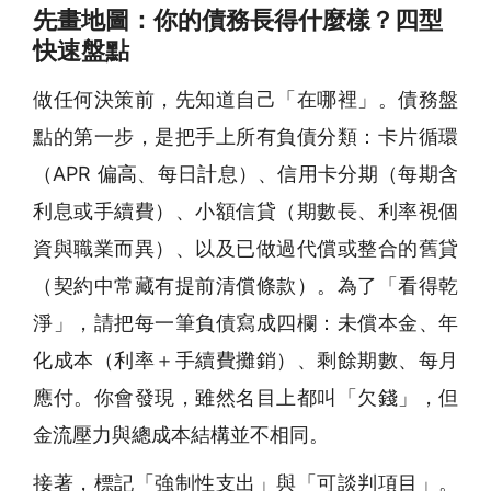
先畫地圖：你的債務長得什麼樣？四型
快速盤點
做任何決策前，先知道自己「在哪裡」。債務盤
點的第一步，是把手上所有負債分類：卡片循環
（APR 偏高、每日計息）、信用卡分期（每期含
利息或手續費）、小額信貸（期數長、利率視個
資與職業而異）、以及已做過代償或整合的舊貸
（契約中常藏有提前清償條款）。為了「看得乾
淨」，請把每一筆負債寫成四欄：未償本金、年
化成本（利率＋手續費攤銷）、剩餘期數、每月
應付。你會發現，雖然名目上都叫「欠錢」，但
金流壓力與總成本結構並不相同。
接著，標記「強制性支出」與「可談判項目」。