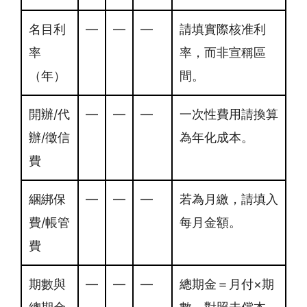
名目利
—
—
—
請填實際核准利
率
率，而非宣稱區
（年）
間。
開辦/代
—
—
—
一次性費用請換算
辦/徵信
為年化成本。
費
綑綁保
—
—
—
若為月繳，請填入
費/帳管
每月金額。
費
期數與
—
—
—
總期金＝月付×期