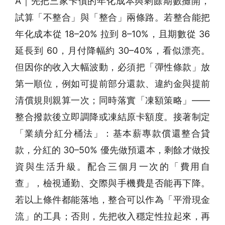
A｜先把三家卡債的年化成本與剩餘期數攤開，
試算「不整合」與「整合」兩條路。若整合能把
年化成本從 18–20% 拉到 8–10%，且期數從 36
延長到 60，月付降幅約 30–40%，看似漂亮。
但因你的收入大幅波動，必須把「彈性條款」放
第一順位，例如可提前部分還款、違約金與提前
清償規則親算一次；同時落實「凍額策略」——
整合撥款後立即調降或凍結原卡額度。接著制定
「業績分紅分桶法」：基本薪專款償還整合貸
款，分紅的 30–50% 優先做預還本，剩餘才做投
資與生活升級。配合三個月一次的「費用自
查」，檢視通勤、交際與手機費是否能再下降。
若以上條件都能落地，整合可以作為「平滑現金
流」的工具；否則，先把收入穩定性拉起來，再