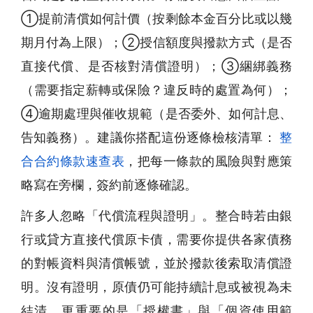
①提前清償如何計價（按剩餘本金百分比或以幾
期月付為上限）；②授信額度與撥款方式（是否
直接代償、是否核對清償證明）；③綑綁義務
（需要指定薪轉或保險？違反時的處置為何）；
④逾期處理與催收規範（是否委外、如何計息、
告知義務）。建議你搭配這份逐條檢核清單：
整
合合約條款速查表
，把每一條款的風險與對應策
略寫在旁欄，簽約前逐條確認。
許多人忽略「代償流程與證明」。整合時若由銀
行或貸方直接代償原卡債，需要你提供各家債務
的對帳資料與清償帳號，並於撥款後索取清償證
明。沒有證明，原債仍可能持續計息或被視為未
結清。更重要的是「授權書」與「個資使用範