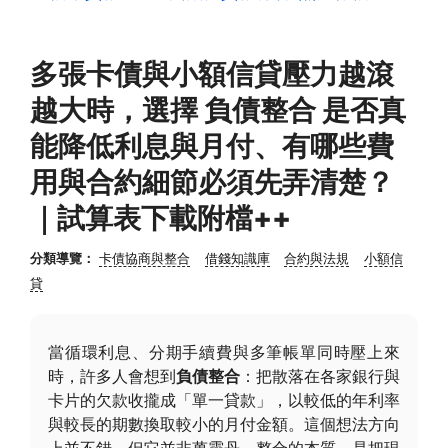
多張卡債與小額信貸壓力越滾
越大時，選擇 負債整合 是否真
能降低利息與月付、有哪些費
用與合約細節必須先弄清楚？
｜試算表下載附檔++
分類導覽：
卡債協商與整合
借錢知識庫
合約與法規
小額信
貸
當循環利息、分期手續費與多筆帳單同時壓上來
時，許多人會想到
負債整合
：把散落在各家銀行與
卡片的欠款收攏成「單一貸款」，以較低的年利率
與較長的期數換取較小的月付金額。這個想法方向
上並不錯，但它並非萬靈丹。整合的本質，是把現