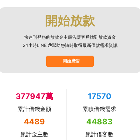
開始放款
快速刊登您的放款金主廣告讓客戶找到放款資金
24小時LINE @幫助您隨時取得最新借款需求資訊
開始廣告
377947萬
17570
累計借錢金額
累積借錢需求
4489
44883
累計金主數
累計借客數