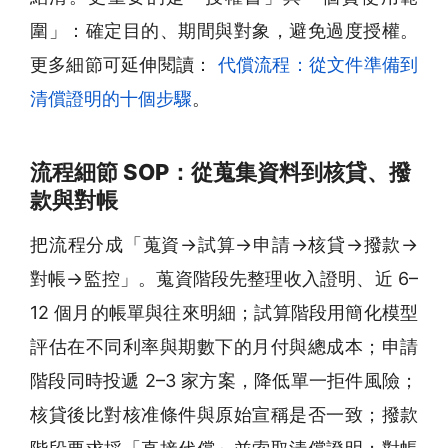
圍」：確定目的、期間與對象，避免過度授權。
更多細節可延伸閱讀：
代償流程：從文件準備到
清償證明的十個步驟
。
流程細節 SOP：從蒐集資料到核貸、撥
款與對帳
把流程分成「蒐資→試算→申請→核貸→撥款→
對帳→監控」。蒐資階段先整理收入證明、近 6–
12 個月的帳單與往來明細；試算階段用簡化模型
評估在不同利率與期數下的月付與總成本；申請
階段同時投遞 2–3 家方案，降低單一拒件風險；
核貸後比對核准條件與原始宣稱是否一致；撥款