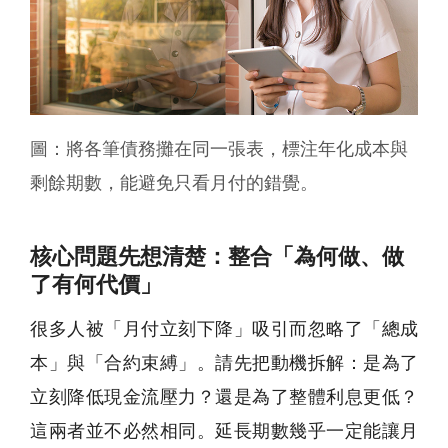
圖：將各筆債務攤在同一張表，標注年化成本與
剩餘期數，能避免只看月付的錯覺。
核心問題先想清楚：整合「為何做、做
了有何代價」
很多人被「月付立刻下降」吸引而忽略了「總成
本」與「合約束縛」。請先把動機拆解：是為了
立刻降低現金流壓力？還是為了整體利息更低？
這兩者並不必然相同。延長期數幾乎一定能讓月