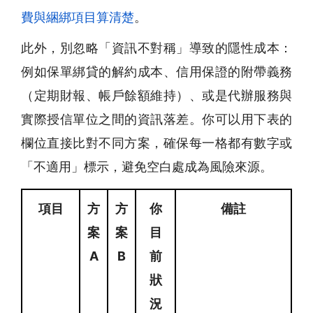
費與綑綁項目算清楚
。
此外，別忽略「資訊不對稱」導致的隱性成本：
例如保單綁貸的解約成本、信用保證的附帶義務
（定期財報、帳戶餘額維持）、或是代辦服務與
實際授信單位之間的資訊落差。你可以用下表的
欄位直接比對不同方案，確保每一格都有數字或
「不適用」標示，避免空白處成為風險來源。
項目
方
方
你
備註
案
案
目
A
B
前
狀
況