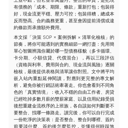
有債務的「成本、期限、條款」重新打包；包裝得
好，現金流更平穩、壓力可控；包裝得糟，總成本
反而墊高、合約義務更重，甚至會因提前清償或違
約條款而承擔額外費用。
本文採「決策 SOP × 案例拆解 × 清單化檢核」的
節奏，將你可能遇到的實務細節一網打盡：先用簡
單心智圖辨識你屬於哪一型債務樣貌（多卡循環、
卡分期、小額信貸、代償混合），再以三段評估
（資格與利率、費用與合約、現金流與風險）逐關
檢核，最後提供表格與清單讓你對照。文中將平均
嵌入站內重點延伸閱讀，對應到更完整的專文解
析，避免你被行銷話術牽著走。你也會看到不同角
色的「真實情境」：收入不穩的自由工作者、房貸
已經吃掉多數月薪的雙薪家庭、以及信用紀錄受損
後想重建金流秩序的上班族，各自該如何判斷要不
要整合、找哪一條路走。讀完後，你可以自行完成
一份乾淨的決策表：是否整合、整合到哪裡、簽約
前要談什麼、簽約後怎麼監控，並懂得何時踩煞