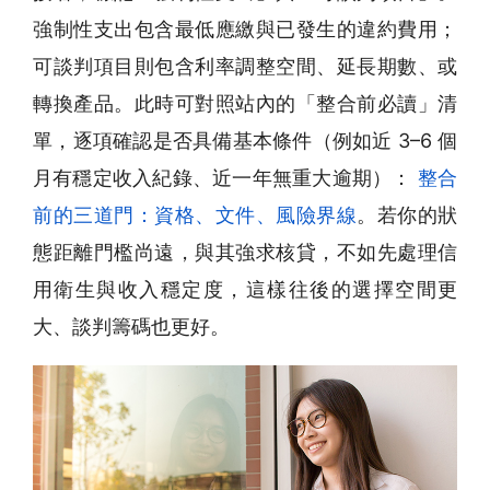
強制性支出包含最低應繳與已發生的違約費用；
可談判項目則包含利率調整空間、延長期數、或
轉換產品。此時可對照站內的「整合前必讀」清
單，逐項確認是否具備基本條件（例如近 3–6 個
月有穩定收入紀錄、近一年無重大逾期）：
整合
前的三道門：資格、文件、風險界線
。若你的狀
態距離門檻尚遠，與其強求核貸，不如先處理信
用衛生與收入穩定度，這樣往後的選擇空間更
大、談判籌碼也更好。