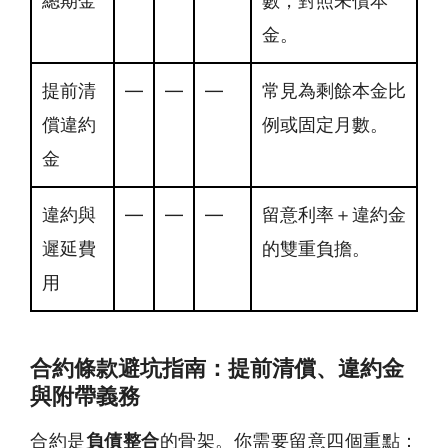
總期金
數，對照未償本
金。
提前清
—
—
—
常見為剩餘本金比
償違約
例或固定月數。
金
違約與
—
—
—
留意利率＋違約金
遲延費
的雙重負擔。
用
合約條款避坑指南：提前清償、違約金
與附帶義務
合約是
負債整合
的骨架。你需要留意四個重點：