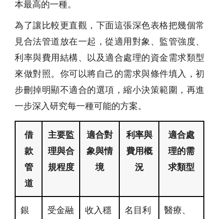
本最高的一種。
為了讓比較更直觀，下面這張深色表格把幾個常
見合法管道放在一起，從適用對象、監管強度、
利率與費用結構、以及適合處理的資金需求類型
來做對照。你可以將自己的需求與條件填入，初
步刪掉明顯不適合的選項，縮小決策範圍，再進
一步深入研究每一種可能的方案。
借
主要監
適合對
利率與
適合處
款
理與合
象與情
費用概
理的需
管
規程度
境
況
求類型
道
銀
受金融
收入穩
名目利
醫療、