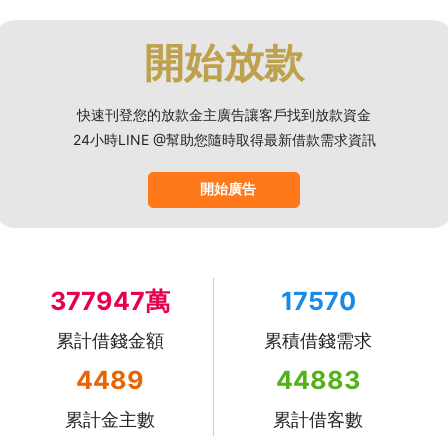
開始放款
快速刊登您的放款金主廣告讓客戶找到放款資金
24小時LINE @幫助您隨時取得最新借款需求資訊
開始廣告
377947萬
17570
累計借錢金額
累積借錢需求
4489
44883
累計金主數
累計借客數