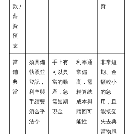
款 /
資
薪
資
預
支
當
須具備
手上有
利率通
非常短
鋪
執照並
可以典
常偏
期、金
典
登記，
當的動
高，需
額較小
當
利率與
產，急
精算總
的急
手續費
需短期
成本與
用，且
須合乎
現金
贖回可
能接受
法令
能性
失去典
當物風