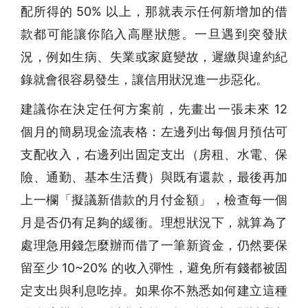
配所得的 50% 以上，那就表示任何新增加的借
款都可能讓你陷入高壓狀態。一旦遇到突發狀
況，例如生病、失業或家庭變故，遲繳與違約紀
錄就會很容易發生，讓信用狀況進一步惡化。
建議你在決定任何方案前，先畫出一張未來 12
個月的簡易現金流表格：左邊列出每個月預估可
支配收入，右邊列出固定支出（房租、水電、保
險、通勤、基本生活費）與既有還款，最後再加
上一欄「擬議新借款的月付金額」，檢查每一個
月是否仍有足夠的緩衝。理想狀況下，就算為了
處理急用錢怎麼辦而借了一筆新資金，仍然要保
留至少 10~20% 的收入彈性，避免所有錢都被固
定支出與利息吃掉。如果你不熟悉如何建立這種