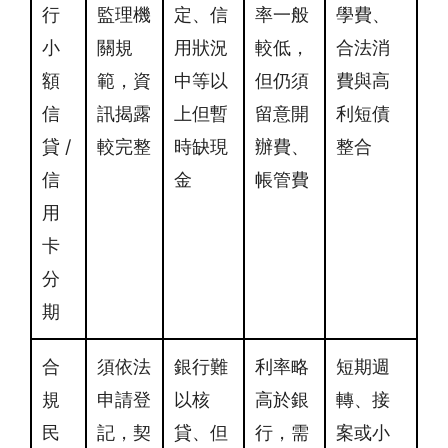
行
監理機
定、信
率一般
學費、
小
關規
用狀況
較低，
合法消
額
範，資
中等以
但仍須
費與高
信
訊揭露
上但暫
留意開
利短債
貸 /
較完整
時缺現
辦費、
整合
信
金
帳管費
用
卡
分
期
合
須依法
銀行難
利率略
短期週
規
申請登
以核
高於銀
轉、接
民
記，契
貸、但
行，需
案或小