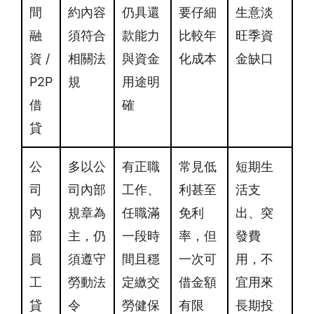
間
約內容
仍具還
要仔細
生意淡
融
須符合
款能力
比較年
旺季資
資 /
相關法
與資金
化成本
金缺口
P2P
規
用途明
借
確
貸
公
多以公
有正職
常見低
短期生
司
司內部
工作、
利甚至
活支
內
規章為
任職滿
免利
出、突
部
主，仍
一段時
率，但
發費
員
須遵守
間且穩
一次可
用，不
工
勞動法
定繳交
借金額
宜用來
貸
令
勞健保
有限
長期投