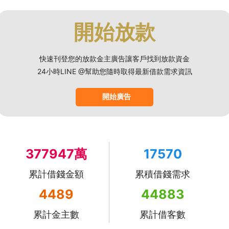
開始放款
快速刊登您的放款金主廣告讓客戶找到放款資金
24小時LINE @幫助您隨時取得最新借款需求資訊
開始廣告
377947萬
17570
累計借錢金額
累積借錢需求
4489
44883
累計金主數
累計借客數