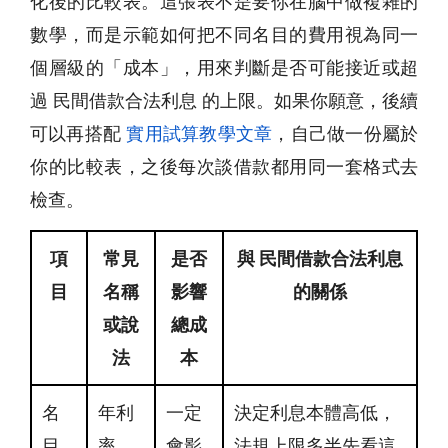
化後的比較表。這張表不是要你在腦中做複雜的
數學，而是示範如何把不同名目的費用視為同一
個層級的「成本」，用來判斷是否可能接近或超
過 民間借款合法利息 的上限。如果你願意，後續
可以再搭配
實用試算教學文章
，自己做一份屬於
你的比較表，之後每次談借款都用同一套格式去
檢查。
項
常見
是否
與 民間借款合法利息
目
名稱
影響
的關係
或說
總成
法
本
名
年利
一定
決定利息本體高低，
目
率、
會影
法規上限多半先看這