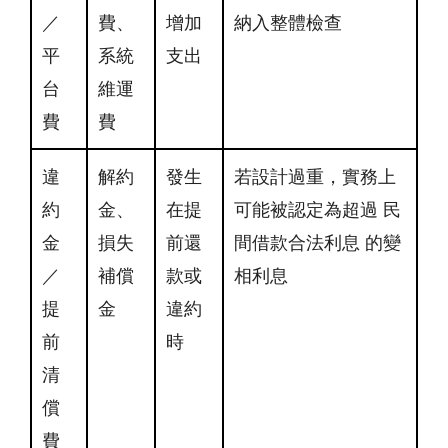
／
費、
增加
納入整體檢查
平
系統
支出
台
維運
費
費
違
解約
發生
若設計過重，實務上
約
金、
在提
可能被認定為超過 民
金
損失
前還
間借款合法利息 的變
／
補償
款或
相利息
提
金
違約
前
時
清
償
費