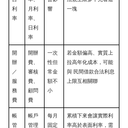
利
月利
響
一塊
率
率、
日利
率
開
開辦
一次
若金額偏高、實質上
辦
費、
性但
拉高年化成本，可能
／
審核
常金
與 民間借款合法利息
服
費、
額不
上限互相關聯
務
顧問
小
費
費
帳
帳戶
每月
累積下來會讓實際利
管
管理
固定
率高於表面利率，需