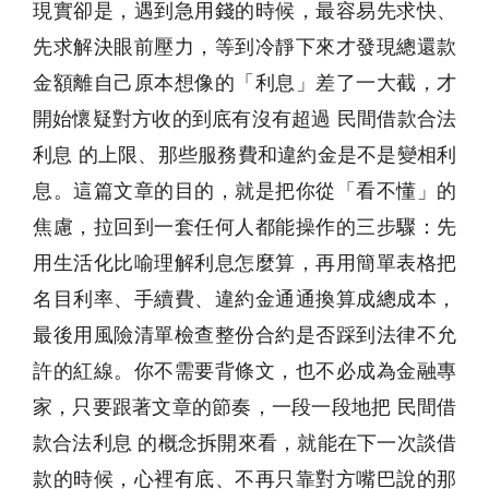
現實卻是，遇到急用錢的時候，最容易先求快、
先求解決眼前壓力，等到冷靜下來才發現總還款
金額離自己原本想像的「利息」差了一大截，才
開始懷疑對方收的到底有沒有超過 民間借款合法
利息 的上限、那些服務費和違約金是不是變相利
息。這篇文章的目的，就是把你從「看不懂」的
焦慮，拉回到一套任何人都能操作的三步驟：先
用生活化比喻理解利息怎麼算，再用簡單表格把
名目利率、手續費、違約金通通換算成總成本，
最後用風險清單檢查整份合約是否踩到法律不允
許的紅線。你不需要背條文，也不必成為金融專
家，只要跟著文章的節奏，一段一段地把 民間借
款合法利息 的概念拆開來看，就能在下一次談借
款的時候，心裡有底、不再只靠對方嘴巴說的那