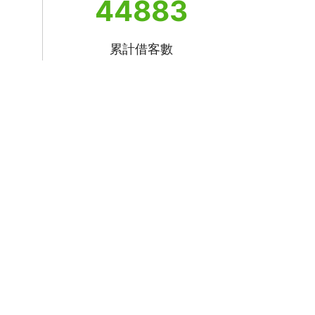
44883
累計借客數