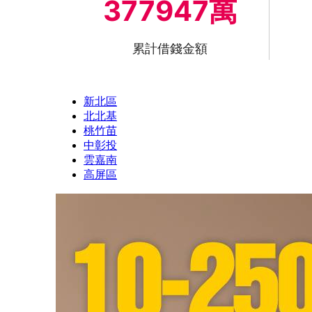
377947萬
累計借錢金額