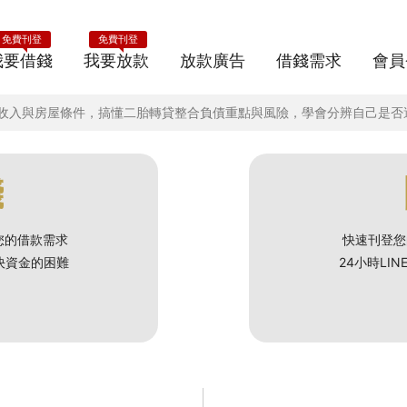
免費刊登
免費刊登
我要借錢
我要放款
放款廣告
借錢需求
會員
評估收入與房屋條件，搞懂二胎轉貸整合負債重點與風險，學會分辨自己是
錢
您的借款需求
快速刊登您
解決資金的困難
24小時LI