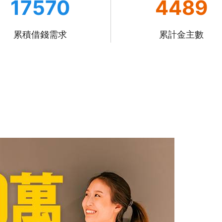
17570
4489
累積借錢需求
累計金主數