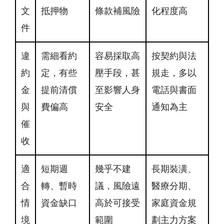
文
抵押物
條款補風險
化程度高
件
違
需細看約
容易採取高
按契約與法
約
定，有些
壓手段，甚
規走，多以
金
提前清償
至影響人身
電話與書面
與
費偏高
安全
通知為主
催
收
適
短期週
幾乎不建
長期裝潢、
合
轉、暫時
議，風險遠
醫療分期、
情
資金缺口
高於可接受
家庭資金規
境
範圍
劃主力方案