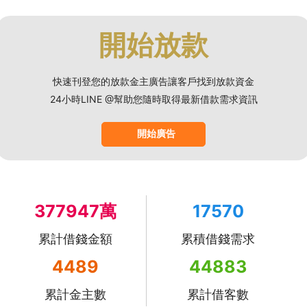
開始放款
快速刊登您的放款金主廣告讓客戶找到放款資金
24小時LINE @幫助您隨時取得最新借款需求資訊
開始廣告
377947萬
17570
累計借錢金額
累積借錢需求
4489
44883
累計金主數
累計借客數