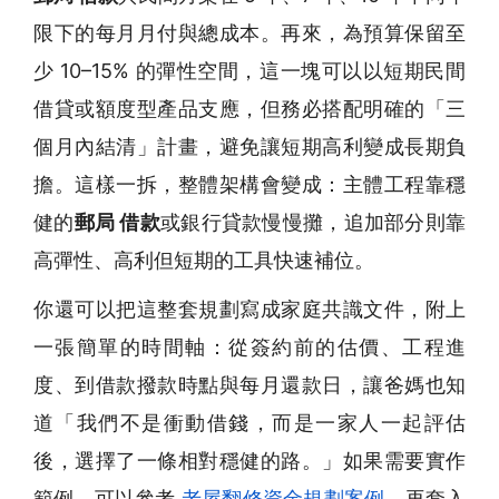
限下的每月月付與總成本。再來，為預算保留至
少 10–15% 的彈性空間，這一塊可以以短期民間
借貸或額度型產品支應，但務必搭配明確的「三
個月內結清」計畫，避免讓短期高利變成長期負
擔。這樣一拆，整體架構會變成：主體工程靠穩
健的
郵局 借款
或銀行貸款慢慢攤，追加部分則靠
高彈性、高利但短期的工具快速補位。
你還可以把這整套規劃寫成家庭共識文件，附上
一張簡單的時間軸：從簽約前的估價、工程進
度、到借款撥款時點與每月還款日，讓爸媽也知
道「我們不是衝動借錢，而是一家人一起評估
後，選擇了一條相對穩健的路。」如果需要實作
範例，可以參考
老屋翻修資金規劃案例
，再套入