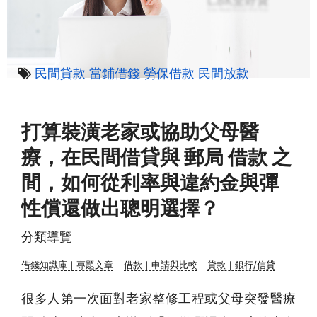
民間貸款
當鋪借錢
勞保借款
民間放款
打算裝潢老家或協助父母醫
療，在民間借貸與 郵局 借款 之
間，如何從利率與違約金與彈
性償還做出聰明選擇？
分類導覽
借錢知識庫｜專題文章
借款｜申請與比較
貸款｜銀行/信貸
很多人第一次面對老家整修工程或父母突發醫療