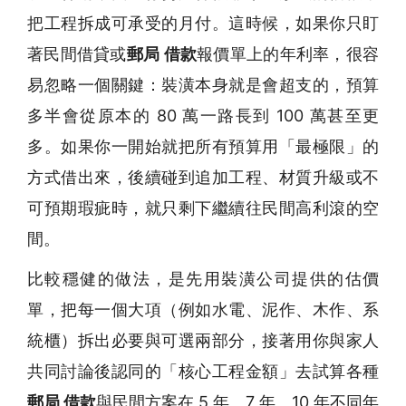
把工程拆成可承受的月付。這時候，如果你只盯
著民間借貸或
郵局 借款
報價單上的年利率，很容
易忽略一個關鍵：裝潢本身就是會超支的，預算
多半會從原本的 80 萬一路長到 100 萬甚至更
多。如果你一開始就把所有預算用「最極限」的
方式借出來，後續碰到追加工程、材質升級或不
可預期瑕疵時，就只剩下繼續往民間高利滾的空
間。
比較穩健的做法，是先用裝潢公司提供的估價
單，把每一個大項（例如水電、泥作、木作、系
統櫃）拆出必要與可選兩部分，接著用你與家人
共同討論後認同的「核心工程金額」去試算各種
郵局 借款
與民間方案在 5 年、7 年、10 年不同年