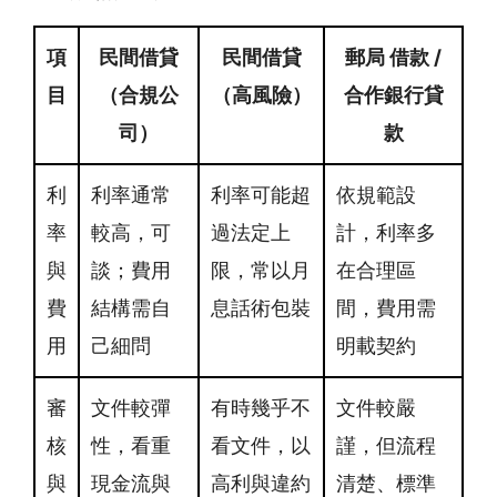
項
民間借貸
民間借貸
郵局 借款 /
目
（合規公
（高風險）
合作銀行貸
司）
款
利
利率通常
利率可能超
依規範設
率
較高，可
過法定上
計，利率多
與
談；費用
限，常以月
在合理區
費
結構需自
息話術包裝
間，費用需
用
己細問
明載契約
審
文件較彈
有時幾乎不
文件較嚴
核
性，看重
看文件，以
謹，但流程
與
現金流與
高利與違約
清楚、標準