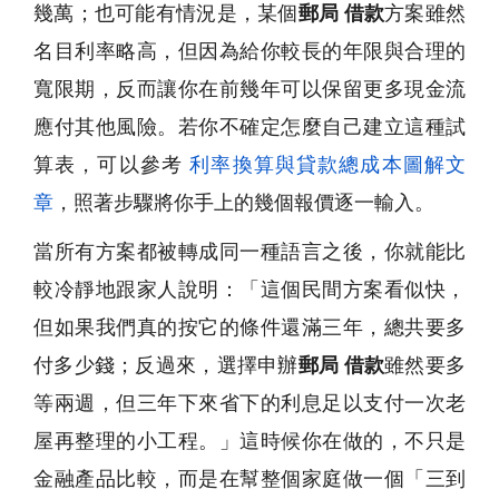
幾萬；也可能有情況是，某個
郵局 借款
方案雖然
名目利率略高，但因為給你較長的年限與合理的
寬限期，反而讓你在前幾年可以保留更多現金流
應付其他風險。若你不確定怎麼自己建立這種試
算表，可以參考
利率換算與貸款總成本圖解文
章
，照著步驟將你手上的幾個報價逐一輸入。
當所有方案都被轉成同一種語言之後，你就能比
較冷靜地跟家人說明：「這個民間方案看似快，
但如果我們真的按它的條件還滿三年，總共要多
付多少錢；反過來，選擇申辦
郵局 借款
雖然要多
等兩週，但三年下來省下的利息足以支付一次老
屋再整理的小工程。」這時候你在做的，不只是
金融產品比較，而是在幫整個家庭做一個「三到