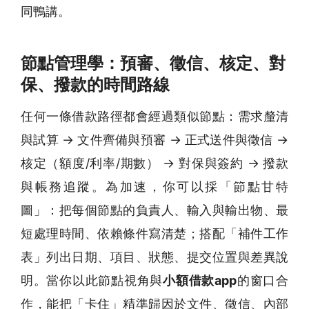
同鴨講。
節點管理學：預審、徵信、核定、對
保、撥款的時間路線
任何一條借款路徑都會經過類似節點：需求釐清
與試算 → 文件齊備與預審 → 正式送件與徵信 →
核定（額度/利率/期數） → 對保與簽約 → 撥款
與帳務追蹤。為加速，你可以採「節點甘特
圖」：把每個節點的負責人、輸入與輸出物、最
短處理時間、依賴條件寫清楚；搭配「補件工作
表」列出日期、項目、狀態、提交位置與差異說
明。當你以此節點視角與
小額借款app
的窗口合
作，能把「卡住」精準歸因於文件、徵信、內部