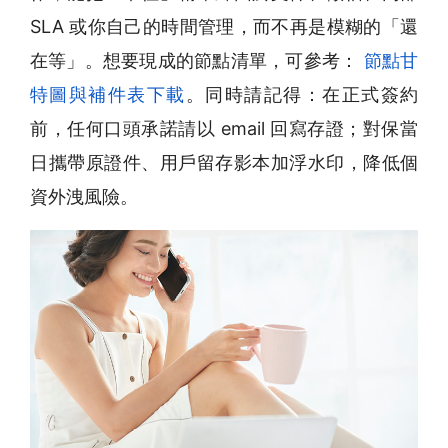
SLA 或你自己的時間管理，而不再是模糊的「還
在等」。想要現成的節點清單，可參考：
節點甘
特圖與補件表下載
。同時請記得：在正式簽約
前，任何口頭承諾請以 email 回寫存證；對保當
日攜帶原證件、用戶留存影本加浮水印，降低個
資外洩風險。