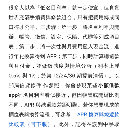
很多人以為「低名目利率」就一定便宜，但真實
世界充滿手續費與條款組合，只有把費用轉成同
口徑才公平。三步驟：第一步，將名目利率與開
辦、帳管、徵信、設定、保險、代辦等列成項目
表；第二步，將一次性與月費用攤入現金流，進
行年化換算得到 APR；第三步，同時計算總還款
與月付金，並做敏感度與情境分析（利率上浮
0.5% 與 1%；於第 12/24/36 期提前清償）。以
郵局信貸條件 作參照，你會發現某些
小額借款
app
雖名目利率看似接近，但因帳管或開辦比例
不同，APR 與總還款差距明顯。若你想要現成的
欄位表與換算流程，可參考：
APR 換算與總還款
比較表（可下載）
。此外，記得在談判中爭取