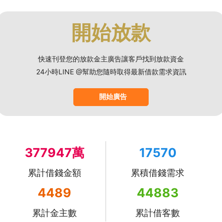
開始放款
快速刊登您的放款金主廣告讓客戶找到放款資金
24小時LINE @幫助您隨時取得最新借款需求資訊
開始廣告
377947萬
17570
累計借錢金額
累積借錢需求
4489
44883
累計金主數
累計借客數