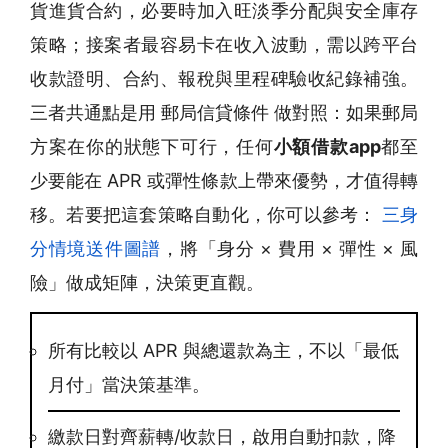
貨進貨合約，必要時加入旺淡季分配與安全庫存
策略；接案者最容易卡在收入波動，需以跨平台
收款證明、合約、報稅與里程碑驗收紀錄補強。
三者共通點是用 郵局信貸條件 做對照：如果郵局
方案在你的狀態下可行，任何
小額借款app
都至
少要能在 APR 或彈性條款上帶來優勢，才值得轉
移。若要把這套策略自動化，你可以參考：
三身
分情境送件圖譜
，將「身分 × 費用 × 彈性 × 風
險」做成矩陣，決策更直觀。
所有比較以 APR 與總還款為主，不以「最低
月付」當決策基準。
繳款日對齊薪轉/收款日，啟用自動扣款，降