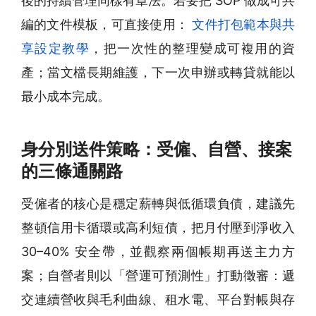
後的持續管理同樣有章法。若要把 SOP 做成可共
編的文件模板，可直接使用：
文件打包範本與共
享設定教學
，把一次性的整理變成可複用的資
產；當文檔長期維護，下一次申辦或轉貸就能以
最小成本完成。
身分別送件策略：受僱、自營、接案
的三條通關路
受僱者的核心是穩定薪轉與低循環負債，建議先
整頓信用卡循環或高利短債，把月付壓到淨收入
30–40% 安全帶，並觀察兩個帳期再送主力方
案；自營者則以「營運可預測性」打動徵審：遞
交連續營收與毛利曲線、租水電、平台對帳與存