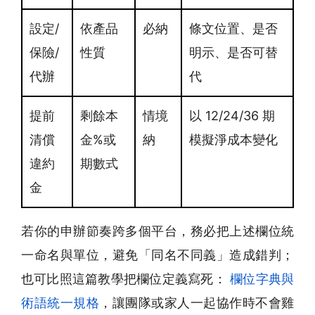
設定/
依產品
必納
條文位置、是否
保險/
性質
明示、是否可替
代辦
代
提前
剩餘本
情境
以 12/24/36 期
清償
金%或
納
模擬淨成本變化
違約
期數式
金
若你的申辦節奏跨多個平台，務必把上述欄位統
一命名與單位，避免「同名不同義」造成錯判；
也可比照這篇教學把欄位定義寫死：
欄位字典與
術語統一規格
，讓團隊或家人一起協作時不會雞