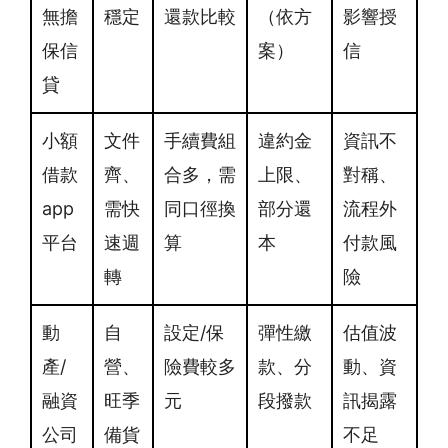
無擔
穩定
還款比較
（依方
影響授
保信
案）
信
貸
小額
文件
手續費組
違約金
資訊不
借款
齊、
合多，需
上限、
對稱、
app
需快
同口徑換
部分還
流程外
平台
速週
算
本
付款風
轉
險
動
自
設定/保
彈性繳
估值波
產/
營、
險費較多
款、分
動、資
融資
旺季
元
段撥款
訊揭露
公司
備貨
不足