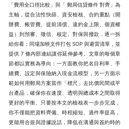
「費用全口徑比較」與「 郵局信貸條件 對齊」為
主軸，從合法性快篩、資安檢核、合約重點（開
辦費、帳管費、提前清償、違約金上限、個資權
益）到預審、徵信、核定、對保與撥款，逐一拆
給你看；同場加映文件打包 SOP 與避雷清單，並
提供 7 條內部連結讓你延伸參考。文章的每個章
節都以實務為導向：一方面教你把名目利率、手
續費、設定與保險納入現金流模型，另一方面示
範如何用郵局方案當作「標尺」去比價民間或平
台產品，確保你在速度、透明與總成本之間取得
更好的平衡。只要按本文的檢核表一步步完成，
你不僅能把資料齊備、時程縮短、過件率提高，
更能用合規與證據說話，降低在溝通與簽約時的