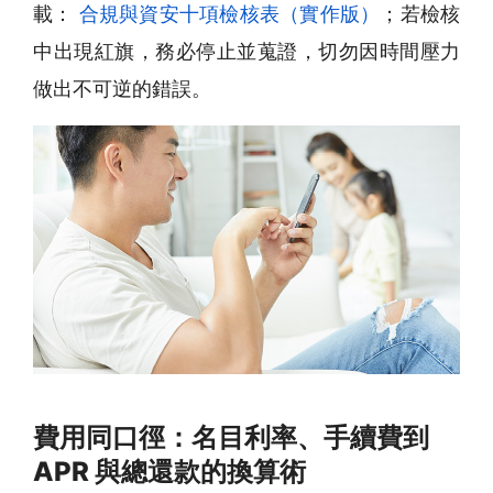
載：
合規與資安十項檢核表（實作版）
；若檢核
中出現紅旗，務必停止並蒐證，切勿因時間壓力
做出不可逆的錯誤。
費用同口徑：名目利率、手續費到
APR 與總還款的換算術