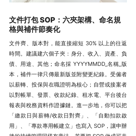
文件打包 SOP：六夾架構、命名規
格與補件節奏化
文件齊、版本對，能直接縮短 30% 以上的往返
時間。建議建六個子夾：身分、收入、資產、負
債、用途、其他；命名採 YYYYMMDD_名稱_版
本，補件一律只傳最新版並附變更紀錄。受僱者
以薪轉、投保與在職證明為核心；自營或接案者
以對帳單、發票、收款紀錄、租水電、平台後台
報表與稅務資料作證據鏈。進一步地，你可以把
「繳款日與薪轉/收款日對齊」、「自動扣款啟
用」、「專款專用帳建立」也寫入 SOP，讓申辦