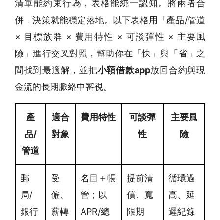
清單能約束行為，表格能統一認知。將兩者合
併，決策就能穩定落地。以下表格用「產品/管道
× 目標族群 × 費用特性 × 可談彈性 × 主要風
險」進行交叉對照，幫助你在「快」與「省」之
間找到最適解，並把
小額借款app
放回合約與現
金流的長期脈絡中審視。
產
適合
費用特性
可談彈
主要風
品/
對象
性
險
管道
郵
受
名目＋帳
提前清
循環過
局/
僱、
管；以
償、寬
高、延
銀行
薪轉
APR/總
限期
遲紀錄