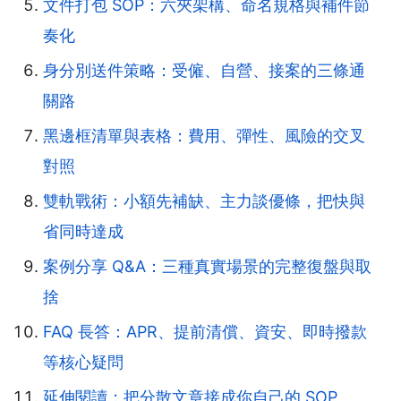
文件打包 SOP：六夾架構、命名規格與補件節
奏化
身分別送件策略：受僱、自營、接案的三條通
關路
黑邊框清單與表格：費用、彈性、風險的交叉
對照
雙軌戰術：小額先補缺、主力談優條，把快與
省同時達成
案例分享 Q&A：三種真實場景的完整復盤與取
捨
FAQ 長答：APR、提前清償、資安、即時撥款
等核心疑問
延伸閱讀：把分散文章接成你自己的 SOP