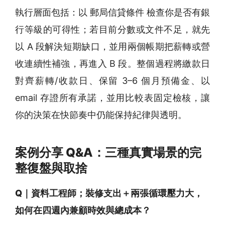
執行層面包括：以 郵局信貸條件 檢查你是否有銀
行等級的可得性；若目前分數或文件不足，就先
以 A 段解決短期缺口，並用兩個帳期把薪轉或營
收連續性補強，再進入 B 段。整個過程將繳款日
對齊薪轉/收款日、保留 3–6 個月預備金、以
email 存證所有承諾，並用比較表固定檢核，讓
你的決策在快節奏中仍能保持紀律與透明。
案例分享 Q&A：三種真實場景的完
整復盤與取捨
Q｜資料工程師；裝修支出＋兩張循環壓力大，
如何在四週內兼顧時效與總成本？