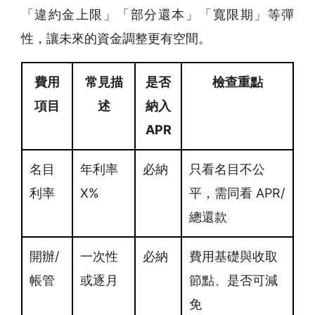
「違約金上限」「部分還本」「寬限期」等彈
性，讓未來的資金調整更有空間。
費用
常見描
是否
檢查重點
項目
述
納入
APR
名目
年利率
必納
只看名目不公
利率
X%
平，需同看 APR/
總還款
開辦/
一次性
必納
費用基礎與收取
帳管
或逐月
節點、是否可減
免