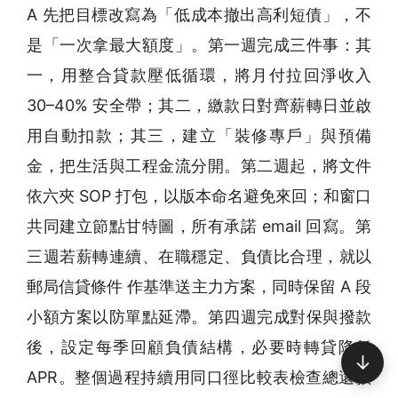
A 先把目標改寫為「低成本撤出高利短債」，不
是「一次拿最大額度」。第一週完成三件事：其
一，用整合貸款壓低循環，將月付拉回淨收入
30–40% 安全帶；其二，繳款日對齊薪轉日並啟
用自動扣款；其三，建立「裝修專戶」與預備
金，把生活與工程金流分開。第二週起，將文件
依六夾 SOP 打包，以版本命名避免來回；和窗口
共同建立節點甘特圖，所有承諾 email 回寫。第
三週若薪轉連續、在職穩定、負債比合理，就以
郵局信貸條件 作基準送主力方案，同時保留 A 段
小額方案以防單點延滯。第四週完成對保與撥款
後，設定每季回顧負債結構，必要時轉貸降低
↓
APR。整個過程持續用同口徑比較表檢查總還款