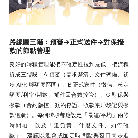
路線圖三階：預審→正式送件→對保撥
款的節點管理
良好的時程管理能把不確定性拉到最低。把流程
拆成三階段：A 預審（需求釐清、文件齊備、初
步 APR 與額度區間）、B 正式送件（徵信、核定
額度/利率/期數、補件回合數控管）、C 對保與
撥款（合約版控、簽約存證、收款帳戶驗證與撥
款追蹤）。每個階段都應設定「最短/平均」兩條
時間軸，以及「誰負責、什麼文件、如何確
認」。建議以週會或固定時間點與窗口同步進