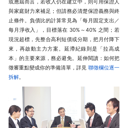
或應屆而言，若收入仍在建立中，則可用保證人
與家庭財力來補足；但請務必清楚保證義務與終
止條件。負債比的計算常見為「每月固定支出／
每月淨收入」，目標落在 30%～40% 之間；若
現況超標，先整合高利短債或分期，把月付降下
來，再啟動主力方案。延滯紀錄則是「拉高成
本」的主要來源，務必避免。延伸閱讀：如何把
徵審重點變成你的準備清單，詳見
聯徵欄位逐一
拆解
。