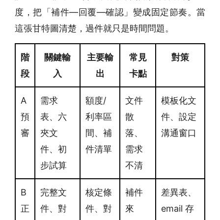
度，把「補件—回覆—確認」變成固定節奏。當
這張甘特圖清楚，過件就只是時間問題。
階
關鍵輸
主要輸
常見
對策
段
入
出
卡點
A
需求
額度/
文件
模板化文
預
表、六
利率區
散
件、設定
審
夾文
間、補
落、
溝通窗口
件、初
件清單
需求
步試算
不清
B
完整文
核定條
補件
差異表、
正
件、對
件、對
來
email 存