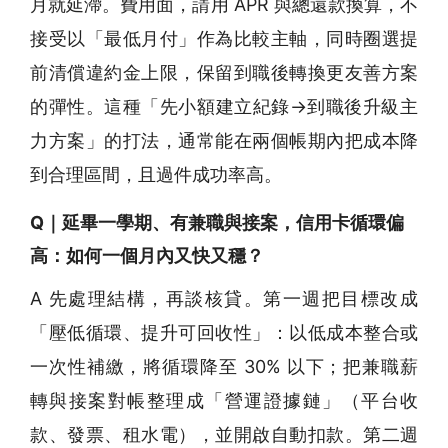
月就延滯。費用面，請用 APR 與總還款換算，不
接受以「最低月付」作為比較主軸，同時圈選提
前清償違約金上限，保留到職後轉換更友善方案
的彈性。這種「先小額建立紀錄→到職後升級主
力方案」的打法，通常能在兩個帳期內把成本降
到合理區間，且過件成功率高。
Q｜延畢一學期、有兼職與接案，信用卡循環偏
高：如何一個月內又快又穩？
A 先處理結構，再談核貸。第一週把目標改成
「壓低循環、提升可回收性」：以低成本整合或
一次性補繳，將循環降至 30% 以下；把兼職薪
轉與接案對帳整理成「營運證據鏈」（平台收
款、發票、租水電），並開啟自動扣款。第二週