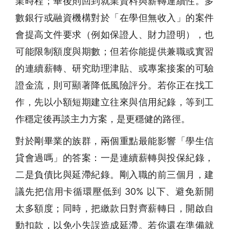
業時程；畢後則回到就業資料與薪轉連續性。多
數銀行或融資機構對於「在學但無收入」的案件
會提高文件要求（例如保證人、財力證明），也
可能限制額度與期數；但若你能提供兼職或實習
的連續薪轉、研究助理津貼、或專案接案的可驗
證金流，則可顯著降低風險評分。若你正在找工
作，先以小額短期建立往來與信用紀錄，等到工
作穩定後再談主力方案，是更穩健的路徑。
對於剛畢業的族群，兩個重點最能影響「學生信
貸會過嗎」的答案：一是連續薪轉與投保紀錄，
二是負債比與延滯紀錄。剛入職的前三個月，建
議先把信用卡循環壓低到 30% 以下、避免新開
太多額度；同時，把繳款日對齊薪轉日，開啟自
動扣款，以免小失誤造成延滯。若你還在準備就