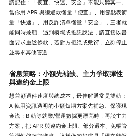
請記住：「便宜、快速、安全」不能只聽其一。
當你用 APR 與總還款衡量「便宜」、用節點表衡
量「快速」、用反詐清單衡量「安全」，三者就
能同時兼顧。遇到模糊或推託說法，請直接以書
面要求重述條款，若對方拒絕或敷衍，立刻停止
並尋求其他管道。
省息策略：小額先補缺、主力爭取彈性
與違約金上限
想兼顧過件速度與總成本，最佳解通常是雙軌：
A 軌用資訊透明的小額短期方案先補急、保護現
金流；B 軌等就業/營運數據更漂亮時，再談主力
方案，把 APR 與違約金上限、部分還本、免帳管
等彈性條款談進來。這樣做的好處是「現在能解