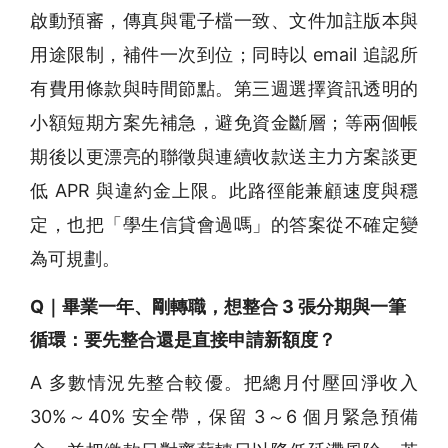
啟動預審，傳真與電子檔一致、文件加註版本與
用途限制，補件一次到位；同時以 email 追認所
有費用條款與時間節點。第三週選擇資訊透明的
小額短期方案先補急，避免資金斷層；等兩個帳
期後以更漂亮的聯徵與連續收款送主力方案談更
低 APR 與違約金上限。此路徑能兼顧速度與穩
定，也把「學生信貸會過嗎」的答案從不確定變
為可規劃。
Q｜畢業一年、剛轉職，想整合 3 張分期與一筆
循環：要先整合還是直接申請新額度？
A 多數情況先整合較優。把總月付壓回淨收入
30%～40% 安全帶，保留 3～6 個月緊急預備