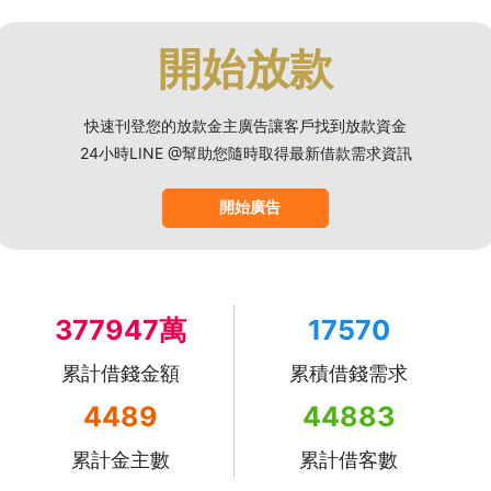
開始放款
快速刊登您的放款金主廣告讓客戶找到放款資金
24小時LINE @幫助您隨時取得最新借款需求資訊
開始廣告
377947萬
17570
累計借錢金額
累積借錢需求
4489
44883
累計金主數
累計借客數