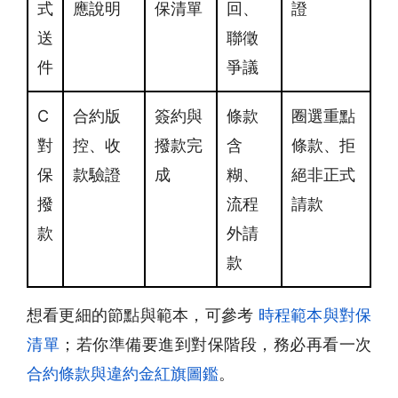
式
應說明
保清單
回、
證
送
聯徵
件
爭議
C
合約版
簽約與
條款
圈選重點
對
控、收
撥款完
含
條款、拒
保
款驗證
成
糊、
絕非正式
撥
流程
請款
款
外請
款
想看更細的節點與範本，可參考
時程範本與對保
清單
；若你準備要進到對保階段，務必再看一次
合約條款與違約金紅旗圖鑑
。