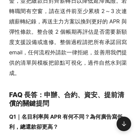
金，並把繳款日對齊薪轉日以降低延滯風險。若
轉職間有空窗，請在送件前至少累積 2～3 次連
續薪轉紀錄，再送主力方案以換到更好的 APR 與
彈性條款。整合後 2 個帳期再評估是否需要新額
度支援設備或進修。整個過程請把所有承諾回寫
email，任何流程外請款一律拒絕，並善用我們提
供的清單與模板把節點可視化，過件自然水到渠
成。
FAQ 長答：申辦、合約、資安、提前清
償的關鍵提問
Q1｜名目利率與 APR 有何不同？為何廣告寫低
↓
利，總還款卻更高？