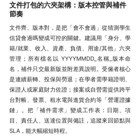
文件打包的六夾架構：版本控管與補件
節奏
文件齊、版本對，是把「會不會過」從猜測學生
信貸會過嗎變成可控的關鍵。建議用「身分、學
籍/就業、收入、資產、負債、用途/其他」六夾
管理；所有檔名以 YYYYMMDD_名稱_版本命
名，補件只交最新版並附差異說明。受僱者核心
是連續薪轉、投保與勞退；在學者需學籍證明、
保證人或家庭財力佐證；接案或自營需提供跨平
台對帳、發票、租水電與進貨合約等「營運證據
鏈」。把「補件需求」變成工作表：日期、項
目、責任人、送達位置與備註，追蹤來回節點與
SLA，能大幅縮短時程。