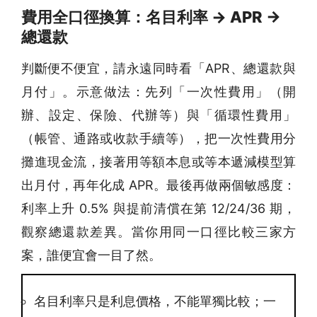
費用全口徑換算：名目利率 → APR →
總還款
判斷便不便宜，請永遠同時看「APR、總還款與
月付」。示意做法：先列「一次性費用」（開
辦、設定、保險、代辦等）與「循環性費用」
（帳管、通路或收款手續等），把一次性費用分
攤進現金流，接著用等額本息或等本遞減模型算
出月付，再年化成 APR。最後再做兩個敏感度：
利率上升 0.5% 與提前清償在第 12/24/36 期，
觀察總還款差異。當你用同一口徑比較三家方
案，誰便宜會一目了然。
名目利率只是利息價格，不能單獨比較；一