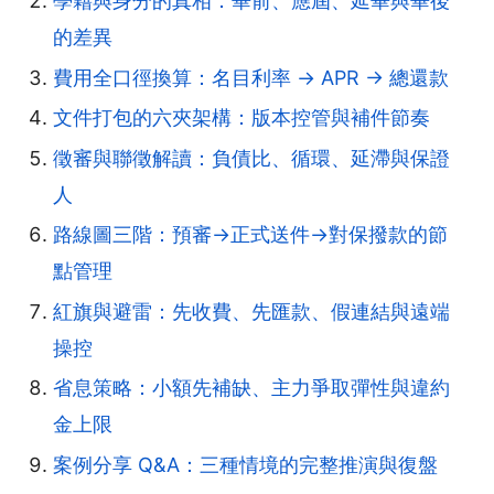
學籍與身分的真相：畢前、應屆、延畢與畢後
的差異
費用全口徑換算：名目利率 → APR → 總還款
文件打包的六夾架構：版本控管與補件節奏
徵審與聯徵解讀：負債比、循環、延滯與保證
人
路線圖三階：預審→正式送件→對保撥款的節
點管理
紅旗與避雷：先收費、先匯款、假連結與遠端
操控
省息策略：小額先補缺、主力爭取彈性與違約
金上限
案例分享 Q&A：三種情境的完整推演與復盤