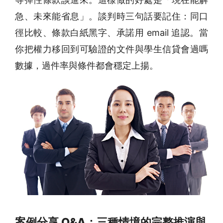
急、未來能省息」。談判時三句話要記住：同口
徑比較、條款白紙黑字、承諾用 email 追認。當
你把權力移回到可驗證的文件與學生信貸會過嗎
數據，過件率與條件都會穩定上揚。
案例分享 Q&A：三種情境的完整推演與