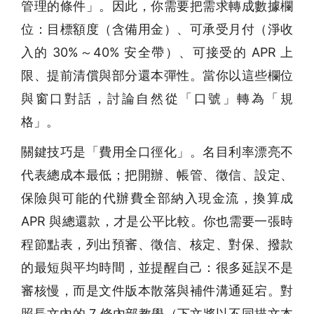
管理的條件」。因此，你需要把需求轉成數據欄
位：目標額度（含備用金）、可承受月付（淨收
入的 30%～40% 安全帶）、可接受的 APR 上
限、提前清償與部分還本彈性。當你以這些欄位
與窗口對話，討論自然從「口號」轉為「規
格」。
關鍵技巧是「費用全口徑化」。名目利率漂亮不
代表總成本最低；把開辦、帳管、徵信、設定、
保險與可能的代辦費全部納入現金流，換算成
APR 與總還款，才是公平比較。你也需要一張時
程節點表，列出預審、徵信、核定、對保、撥款
的最短與平均時間，並提醒自己：很多延誤不是
審核慢，而是文件版本散落與補件溝通延宕。對
照長文內的 7 條內部教學（下文將以不同描文本