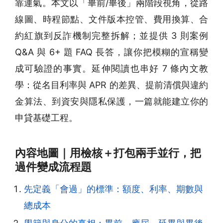
靠運氣。本文以「畢前/畢後」兩階段視角，從路
線圖、時程節點、文件版本控管、費用換算、合
約紅旗到反詐機制完整拆解；並提供 3 則案例
Q&A 與 6+ 題 FAQ 長答，讓你把模糊的宣稱變
成可驗證的事實。延伸閱讀也串好 7 條內文教
學：從名目利率與 APR 的差異、提前清償與違約
金算法、到資安與隱私保護，一篇就能建立你的
申貸基礎工程。
內容地圖｜用檢核＋打包兩手並行，把
過件變成流程題
先定義「會過」的標準：額度、利率、期數與
總成本