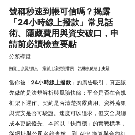
號稱秒速到帳可信嗎？揭露
「24小時線上撥款」常見話
術、隱藏費用與資安破口，申
請前必讀檢查要點
分類導覽
融資｜企業/個人
當鋪｜流程與費用
汽機車借款｜車貸
當你被「
24小時線上撥款
」的廣告吸引，真正該
先做的是法規解析與風險快篩：平台是否在合規
框架下運作、契約是否清楚揭露費用、資料蒐集
與資安是否可驗證。速度可以追求，但安全與總
成本更該優先。本篇以「快而穩」的實戰標準，
從網址與公司名錄查核、到 APR 換算與合約紅