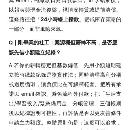
寫 email；將繳款日對齊收款日。旺季結束後，
以報表與現金流復盤，視情況轉貸或提前清償。
這條路徑把「
24小時線上撥款
」變成庫存策略的
一部分，而非風險來源。
Q｜剛畢業的社工：案源穩但薪轉不高，是否應
該先借小額建立紀錄？
A 若你的薪轉穩定但基數偏低，先用小額短期建
立按時繳款紀錄是務實作法；同時清理高利分期
或過度循環，讓負債比在可解釋範圍。把所有承
諾以 email 確認、避免流程外付款；把「生活支
出/學習投入/緊急備用金」分帳管理。三個帳期
後以紀律證明可控性，再評估是否以更友善條件
申請主力額度。整體原則仍是：速度可以追求，