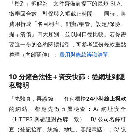
「秒到」拆解為「文件齊備前提下的最短 SLA、
徵審回合數、對保與入帳截止時間」。同時，將
費用拆成「名目利率、開辦/帳管、設定/保險、
提早清償」四大類別，並以同口徑比較。若你需
要進一步的合約閱讀指引，可參考這份條款重點
整理（內部延伸）：
費用與條款辨識清單
。
10 分鐘合法性＋資安快篩：從網址到隱
私聲明
「先驗真，再談錢」。任何標榜
24小時線上撥款
的網站，都應先做五層檢查：A/ 網址安全
（HTTPS 與憑證對品牌一致）；B/ 公司名錄可
查（登記抬頭、統編、地址、客服電話）；C/ 隱