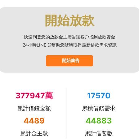
開始放款
快速刊登您的放款金主廣告讓客戶找到放款資金
24小時LINE @幫助您隨時取得最新借款需求資訊
開始廣告
377947萬
17570
累計借錢金額
累積借錢需求
4489
44883
累計金主數
累計借客數