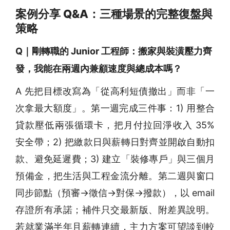
案例分享 Q&A：三種場景的完整復盤與
策略
Q｜剛轉職的 Junior 工程師：搬家與裝潢壓力齊
發，我能在兩週內兼顧速度與總成本嗎？
A 先把目標改寫為「從高利短債撤出」而非「一
次拿最大額度」。第一週完成三件事：1) 用整合
貸款壓低兩張循環卡，把月付拉回淨收入 35%
安全帶；2) 把繳款日與薪轉日對齊並開啟自動扣
款、避免延遲費；3) 建立「裝修專戶」與三個月
預備金，把生活與工程金流分離。第二週與窗口
同步節點（預審→徵信→對保→撥款），以 email
存證所有承諾；補件只交最新版、附差異說明。
若就業滿半年且薪轉連續，主力方案可望談到較