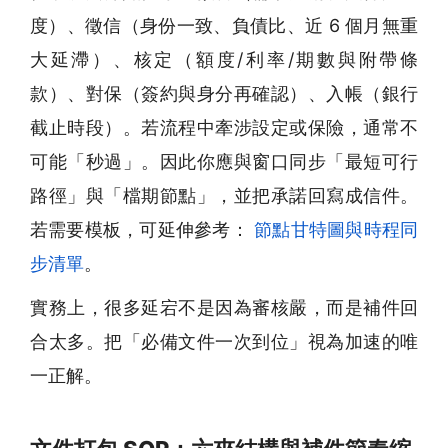
度）、徵信（身份一致、負債比、近 6 個月無重
大延滯）、核定（額度/利率/期數與附帶條
款）、對保（簽約與身分再確認）、入帳（銀行
截止時段）。若流程中牽涉設定或保險，通常不
可能「秒過」。因此你應與窗口同步「最短可行
路徑」與「檔期節點」，並把承諾回寫成信件。
若需要模板，可延伸參考：
節點甘特圖與時程同
步清單
。
實務上，很多延宕不是因為審核嚴，而是補件回
合太多。把「必備文件一次到位」視為加速的唯
一正解。