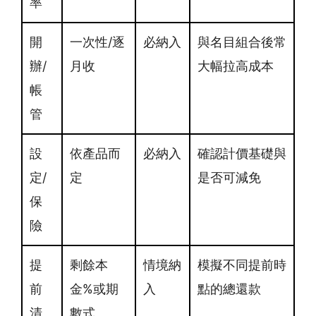
率
開
一次性/逐
必納入
與名目組合後常
辦/
月收
大幅拉高成本
帳
管
設
依產品而
必納入
確認計價基礎與
定/
定
是否可減免
保
險
提
剩餘本
情境納
模擬不同提前時
前
金%或期
入
點的總還款
清
數式