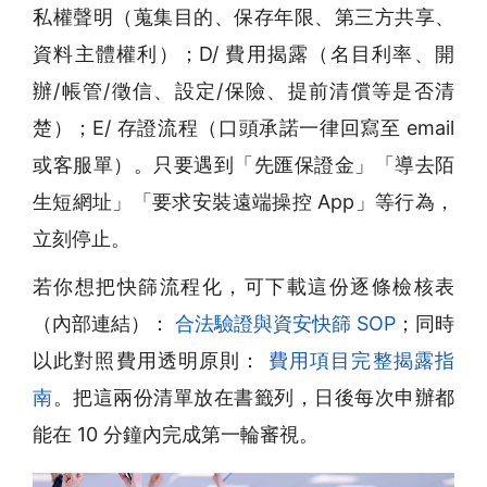
私權聲明（蒐集目的、保存年限、第三方共享、
資料主體權利）；D/ 費用揭露（名目利率、開
辦/帳管/徵信、設定/保險、提前清償等是否清
楚）；E/ 存證流程（口頭承諾一律回寫至 email
或客服單）。只要遇到「先匯保證金」「導去陌
生短網址」「要求安裝遠端操控 App」等行為，
立刻停止。
若你想把快篩流程化，可下載這份逐條檢核表
（內部連結）：
合法驗證與資安快篩 SOP
；同時
以此對照費用透明原則：
費用項目完整揭露指
南
。把這兩份清單放在書籤列，日後每次申辦都
能在 10 分鐘內完成第一輪審視。