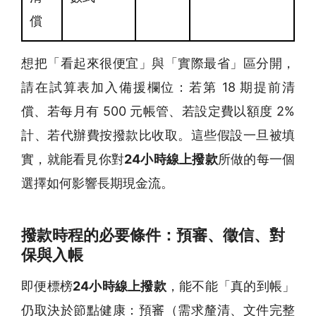
償
想把「看起來很便宜」與「實際最省」區分開，
請在試算表加入備援欄位：若第 18 期提前清
償、若每月有 500 元帳管、若設定費以額度 2%
計、若代辦費按撥款比收取。這些假設一旦被填
實，就能看見你對
24小時線上撥款
所做的每一個
選擇如何影響長期現金流。
撥款時程的必要條件：預審、徵信、對
保與入帳
即便標榜
24小時線上撥款
，能不能「真的到帳」
仍取決於節點健康：預審（需求釐清、文件完整