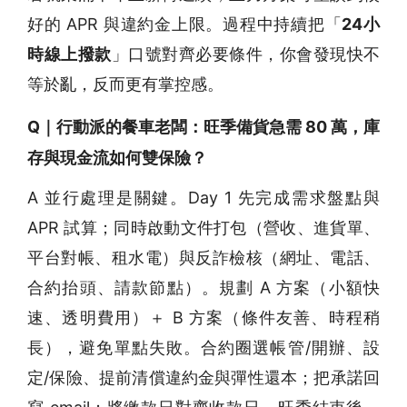
好的 APR 與違約金上限。過程中持續把「
24小
時線上撥款
」口號對齊必要條件，你會發現快不
等於亂，反而更有掌控感。
Q｜行動派的餐車老闆：旺季備貨急需 80 萬，庫
存與現金流如何雙保險？
A 並行處理是關鍵。Day 1 先完成需求盤點與
APR 試算；同時啟動文件打包（營收、進貨單、
平台對帳、租水電）與反詐檢核（網址、電話、
合約抬頭、請款節點）。規劃 A 方案（小額快
速、透明費用）＋ B 方案（條件友善、時程稍
長），避免單點失敗。合約圈選帳管/開辦、設
定/保險、提前清償違約金與彈性還本；把承諾回