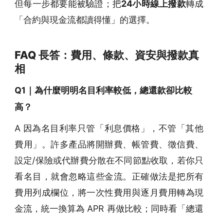
但每一步都要能被驗證；把
24小時線上撥款
轉成
「合約與現金流都讀得懂」的選擇。
FAQ 長答：費用、條款、資安與撥款真
相
Q1｜為什麼明明名目利率較低，總還款卻比較
高？
A 因為名目利率只管「利息價格」，不管「其他
費用」。許多產品將開辦費、帳管費、徵信費、
設定/保險或代辦費分散在不同節點收取，若你只
看名目，就會忽略這些金流。正確做法是把所有
費用列成欄位，將一次性費用與逐月費用轉為現
金流，統一換算為 APR 再做比較；同時看「總還