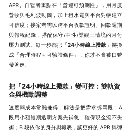
APR。自營者重點在「營運可預測性」，用月度
營收與毛利波動圖，加上租水電與平台對帳建立
可信度；接案者需以跨平台收款證明、回款週期
與報稅紀錄，搭配保守/中性/樂觀三情境的月付
壓力測試。每一步都把「
24小時線上撥款
」轉換
成「合理時程＋可驗證條件」，你才不會被口號
帶著走。
把「24小時線上撥款」變可控：雙軌資
金與機動調整
速度與成本常難兼得，解法是把需求拆兩段：A
段用小額短期透明方案先補急，確保現金流不失
衡；B 段依你的身分與報表，談更好的 APR 與彈