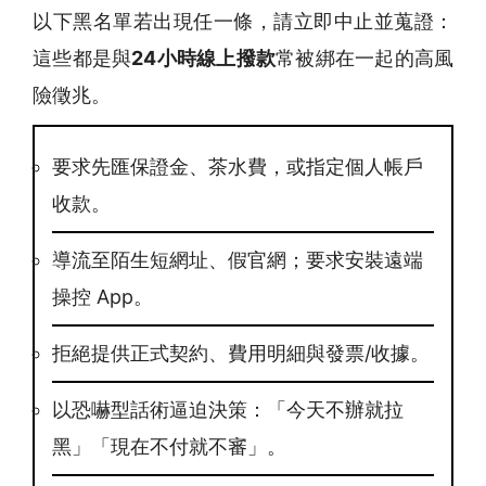
以下黑名單若出現任一條，請立即中止並蒐證：
這些都是與
24小時線上撥款
常被綁在一起的高風
險徵兆。
要求先匯保證金、茶水費，或指定個人帳戶
收款。
導流至陌生短網址、假官網；要求安裝遠端
操控 App。
拒絕提供正式契約、費用明細與發票/收據。
以恐嚇型話術逼迫決策：「今天不辦就拉
黑」「現在不付就不審」。