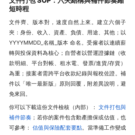
文件打包 SOP：六夾結構與補件節奏縮
短時程
文件齊、版本對，速度自然上來。建立六個子
夾：身份、收入、資產、負債、用途、其他；以
YYYYMMDD_名稱_版本 命名。受僱者以連續薪
轉與投保資料為核心；自營者以營運證據鏈（收
款明細、平台對帳、租水電、發票/進貨/存貨）
為重；接案者需跨平台收款紀錄與報稅佐證。補
件以「唯一最新版」原則回覆，附差異說明，避
免來回。
你可以下載這份文件檢核（內部）：
文件打包與
補件節奏
；若你的案件包含動產擔保或估值，也
可參考：
估值與保險配套要點
。當準備工作變成