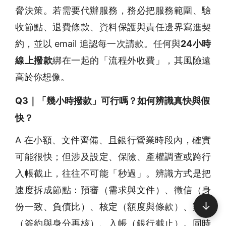
脅決策。若需要代辦服務，務必把服務範圍、驗
收節點、退費條款、資料保護與責任邊界寫進契
約，並以 email 追認每一次請款。任何與
24小時
線上撥款
綁在一起的「流程外收費」，其風險遠
高於你想像。
Q3｜「幾小時撥款」可行嗎？如何辨識真快與假
快？
A 在小額、文件齊備、且銀行營業時段內，確實
可能很快；但涉及設定、保險、產權調查或跨行
入帳截止，往往不可能「秒過」。辨識方式是把
速度拆成節點：預審（需求與文件）、徵信（身
↓
份一致、負債比）、核定（額度與條款）、對保
（簽約與身分再核）、入帳（銀行截止）。同時