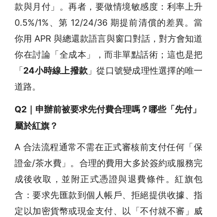
款與月付」。再者，要做情境敏感度：利率上升
0.5%/1%、第 12/24/36 期提前清償的差異。當
你用 APR 與總還款語言與窗口對話，對方會知道
你在討論「全成本」，而非單點話術；這也是把
「
24小時線上撥款
」從口號變成理性選擇的唯一
道路。
Q2｜申辦前被要求先付費合理嗎？哪些「先付」
屬於紅旗？
A 合法流程通常不需在正式審核前支付任何「保
證金/茶水費」。合理的費用大多於簽約或服務完
成後收取，並附正式憑證與退費條件。紅旗包
含：要求先匯款到個人帳戶、拒絕提供收據、指
定以加密貨幣或現金支付、以「不付就不審」威