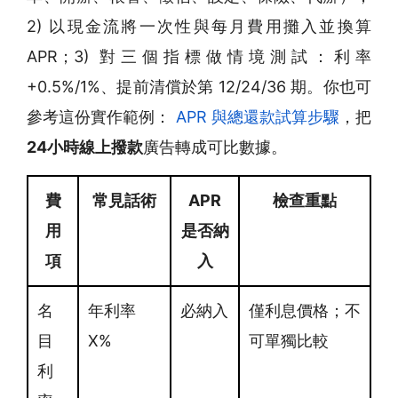
2) 以現金流將一次性與每月費用攤入並換算
APR；3) 對三個指標做情境測試：利率
+0.5%/1%、提前清償於第 12/24/36 期。你也可
參考這份實作範例：
APR 與總還款試算步驟
，把
24小時線上撥款
廣告轉成可比數據。
費
常見話術
APR
檢查重點
用
是否納
項
入
名
年利率
必納入
僅利息價格；不
目
X%
可單獨比較
利