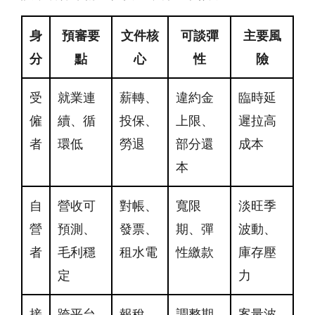
身
預審要
文件核
可談彈
主要風
分
點
心
性
險
受
就業連
薪轉、
違約金
臨時延
僱
續、循
投保、
上限、
遲拉高
者
環低
勞退
部分還
成本
本
自
營收可
對帳、
寬限
淡旺季
營
預測、
發票、
期、彈
波動、
者
毛利穩
租水電
性繳款
庫存壓
定
力
接
跨平台
報稅、
調整期
案量波