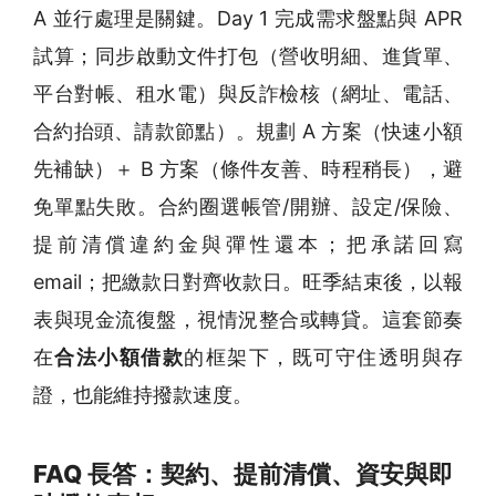
A 並行處理是關鍵。Day 1 完成需求盤點與 APR
試算；同步啟動文件打包（營收明細、進貨單、
平台對帳、租水電）與反詐檢核（網址、電話、
合約抬頭、請款節點）。規劃 A 方案（快速小額
先補缺）＋ B 方案（條件友善、時程稍長），避
免單點失敗。合約圈選帳管/開辦、設定/保險、
提前清償違約金與彈性還本；把承諾回寫
email；把繳款日對齊收款日。旺季結束後，以報
表與現金流復盤，視情況整合或轉貸。這套節奏
在
合法小額借款
的框架下，既可守住透明與存
證，也能維持撥款速度。
FAQ 長答：契約、提前清償、資安與即