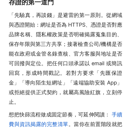
存證的第一道門
「先驗真，再談錢」是避雷的第一原則。從網域
與憑證開始：網址是否為 HTTPS、憑證是否對應
品牌名稱、隱私權政策是否明確揭露蒐集目的、
保存年限與第三方共享；接著檢查公司/機構是否
能在政府或金管名錄查核、官方客服與地址是否
可回撥與定位。把任何口頭承諾以 email 或簡訊
回寫，形成時間戳記。若對方要求「先匯保證
金」「導向陌生短網址」「遠端協助安裝 App」
或拒絕提供正式契約，就屬高風險紅旗，立刻停
止。
想把快篩流程做成固定節奏，可延伸閱讀：
手續
費與資訊揭露的完整清單
。當你在前置階段就把