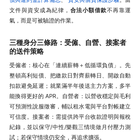
文件與資安成為紀律，
合法小額借款
不再靠運
氣，而是可被驗證的作業。
三種身分三條路：受僱、自營、接案者
的送件策略
受僱者：核心在「連續薪轉＋低循環負債」。先
整頓高利短債、把繳款日對齊薪轉日、開啟自動
扣款避免延遲；就業滿半年後送主力方案，多半
能換得更好的 APR。自營者：以營收穩定與毛利
可預測性說服徵審，輔以租水電與平台對帳建立
可信度。接案者：需提供跨平台收款證明與報稅
紀錄，並以保守/中性/樂觀三情境做月付壓力測
試；若保守情境仍安全，再追求擴張。