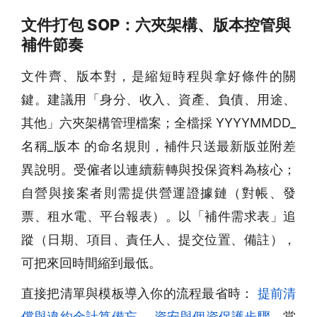
文件打包 SOP：六夾架構、版本控管與
補件節奏
文件齊、版本對，是縮短時程與拿好條件的關
鍵。建議用「身分、收入、資產、負債、用途、
其他」六夾架構管理檔案；全檔採 YYYYMMDD_
名稱_版本 的命名規則，補件只送最新版並附差
異說明。受僱者以連續薪轉與投保資料為核心；
自營與接案者則需提供營運證據鏈（對帳、發
票、租水電、平台報表）。以「補件需求表」追
蹤（日期、項目、責任人、提交位置、備註），
可把來回時間縮到最低。
直接把清單與模板導入你的流程最省時：
提前清
償與違約金計算備忘
、
資安與個資保護步驟
。當