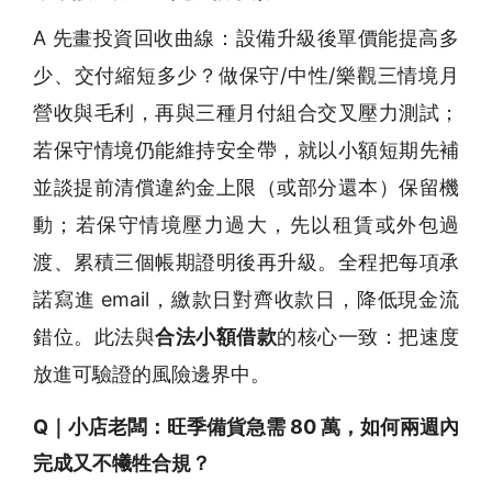
A 先畫投資回收曲線：設備升級後單價能提高多
少、交付縮短多少？做保守/中性/樂觀三情境月
營收與毛利，再與三種月付組合交叉壓力測試；
若保守情境仍能維持安全帶，就以小額短期先補
並談提前清償違約金上限（或部分還本）保留機
動；若保守情境壓力過大，先以租賃或外包過
渡、累積三個帳期證明後再升級。全程把每項承
諾寫進 email，繳款日對齊收款日，降低現金流
錯位。此法與
合法小額借款
的核心一致：把速度
放進可驗證的風險邊界中。
Q｜小店老闆：旺季備貨急需 80 萬，如何兩週內
完成又不犧牲合規？