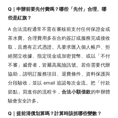
Q｜申辦前要先付費嗎？哪些「先付」合理、哪
些是紅旗？
A 合法流程通常不需在審核前支付任何保證金或
茶水費。合理費用多在合約簽訂或服務完成後收
取，且應有正式憑證。凡要求匯入個人帳戶、拒
絕開立收據、指定現金或加密貨幣、或以「不付
不審」威脅者，皆屬高風險訊號。若你需要代辦
協助，請明訂服務項目、退費條件、資料保護與
分段驗收，並以 email 追認每次金流。把「付款
節點」寫進你的流程卡，
合法小額借款
的申辦體
驗會安全許多。
Q｜提前清償划算嗎？計算時該抓哪些變數？