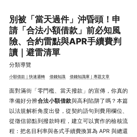
別被「當天過件」沖昏頭！申
請「合法小額借款」前必知風
險、合約雷點與APR手續費判
讀｜避雷清單
分類導覽
小額借款｜快速週轉
借錢知識
借錢知識庫｜專題文章
面對滿街「零門檻、當天撥款」的宣傳，你真的
準備好分辨
合法小額借款
與高利陷阱了嗎？本篇
以法規解析角度出發，從契約語句到費用欄位、
從徵信節點到撥款時程，建立可以實作的檢核流
程：把名目利率與各式手續費換算為 APR 與總還