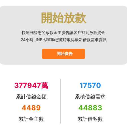
開始放款
快速刊登您的放款金主廣告讓客戶找到放款資金
24小時LINE @幫助您隨時取得最新借款需求資訊
開始廣告
377947萬
17570
累計借錢金額
累積借錢需求
4489
44883
累計金主數
累計借客數