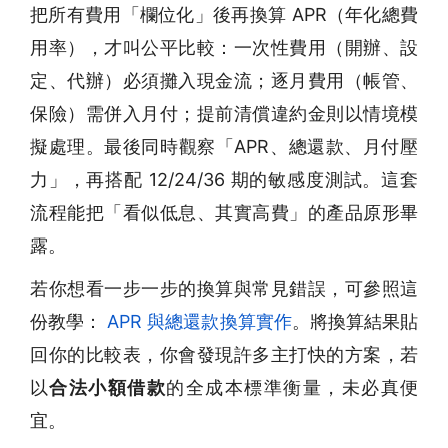
把所有費用「欄位化」後再換算 APR（年化總費
用率），才叫公平比較：一次性費用（開辦、設
定、代辦）必須攤入現金流；逐月費用（帳管、
保險）需併入月付；提前清償違約金則以情境模
擬處理。最後同時觀察「APR、總還款、月付壓
力」，再搭配 12/24/36 期的敏感度測試。這套
流程能把「看似低息、其實高費」的產品原形畢
露。
若你想看一步一步的換算與常見錯誤，可參照這
份教學：
APR 與總還款換算實作
。將換算結果貼
回你的比較表，你會發現許多主打快的方案，若
以
合法小額借款
的全成本標準衡量，未必真便
宜。