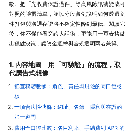
款、把「先收費保證過件」等高風險訊號變成可
對照的避雷清單，並以分段實例說明如何透過文
件打包與溝通存證將不確定性降到最低。閱讀完
後，你不僅能看穿誇大話術，更能用一頁表格做
出穩健決策，讓資金週轉與合規透明兩者兼得。
1. 內容地圖｜用「可驗證」的流程，取
代廣告式想像
把宣稱變數據：角色、責任與風險的同口徑檢
核
十項合法性快篩：網址、名錄、隱私與存證的
第一道門
費用全口徑比較：名目利率、手續費到 APR 的