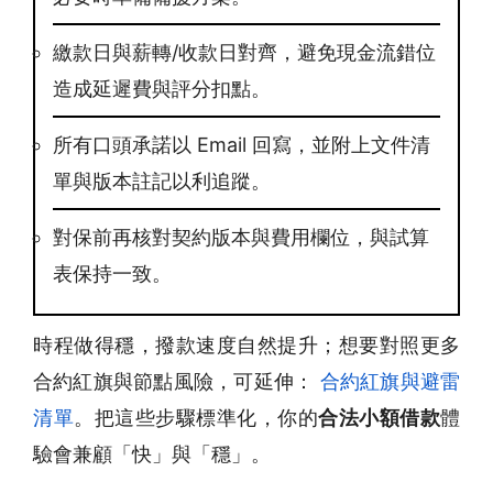
繳款日與薪轉/收款日對齊，避免現金流錯位
造成延遲費與評分扣點。
所有口頭承諾以 Email 回寫，並附上文件清
單與版本註記以利追蹤。
對保前再核對契約版本與費用欄位，與試算
表保持一致。
時程做得穩，撥款速度自然提升；想要對照更多
合約紅旗與節點風險，可延伸：
合約紅旗與避雷
清單
。把這些步驟標準化，你的
合法小額借款
體
驗會兼顧「快」與「穩」。