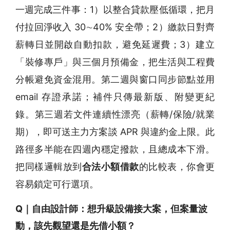
一週完成三件事：1）以整合貸款壓低循環，把月
付拉回淨收入 30∼40% 安全帶；2）繳款日對齊
薪轉日並開啟自動扣款，避免延遲費；3）建立
「裝修專戶」與三個月預備金，把生活與工程費
分帳避免資金混用。第二週與窗口同步節點並用
email 存證承諾；補件只傳最新版、附變更紀
錄。第三週若文件連續性漂亮（薪轉/保險/就業
期），即可送主力方案談 APR 與違約金上限。此
路徑多半能在四週內穩定撥款，且總成本下滑。
把同樣邏輯放到
合法小額借款
的比較表，你會更
容易鎖定可行選項。
Q｜自由設計師：想升級設備接大案，但案量波
動，該先觀望還是先借小額？