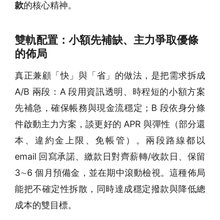
款
的核心精神。
雙軌配置：小額先補缺、主力爭取優條
的佈局
真正兼顧「快」與「省」的做法，是把需求拆成
A/B 兩段：A 段用資訊透明、時程短的小額方案
先補急，確保帳務與現金流穩定；B 段依身分條
件啟動主力方案，談更好的 APR 與彈性（部分還
本、違約金上限、免帳管）。兩段路線都以
email 回寫承諾、繳款日對齊薪轉/收款日、保留
3∼6 個月預備金，並在期中滾動檢視。這種佈局
能把不確定性拆散，同時達成穩定撥款與降低總
成本的雙目標。