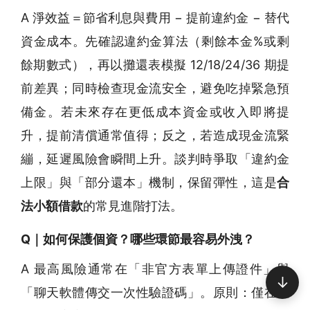
A 淨效益＝節省利息與費用 − 提前違約金 − 替代
資金成本。先確認違約金算法（剩餘本金%或剩
餘期數式），再以攤還表模擬 12/18/24/36 期提
前差異；同時檢查現金流安全，避免吃掉緊急預
備金。若未來存在更低成本資金或收入即將提
升，提前清償通常值得；反之，若造成現金流緊
繃，延遲風險會瞬間上升。談判時爭取「違約金
上限」與「部分還本」機制，保留彈性，這是
合
法小額借款
的常見進階打法。
Q｜如何保護個資？哪些環節最容易外洩？
A 最高風險通常在「非官方表單上傳證件」與
↓
「聊天軟體傳交一次性驗證碼」。原則：僅在確