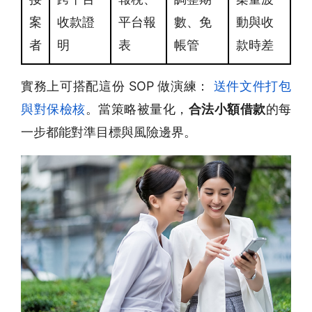
案
收款證
平台報
數、免
動與收
者
明
表
帳管
款時差
實務上可搭配這份 SOP 做演練：
送件文件打包
與對保檢核
。當策略被量化，
合法小額借款
的每
一步都能對準目標與風險邊界。