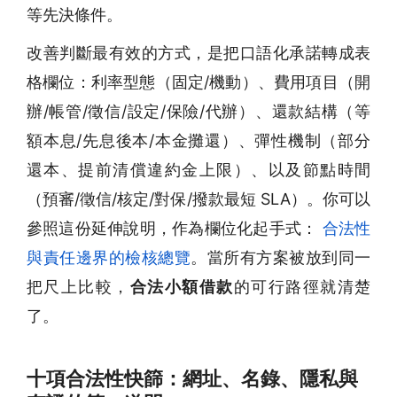
等先決條件。
改善判斷最有效的方式，是把口語化承諾轉成表
格欄位：利率型態（固定/機動）、費用項目（開
辦/帳管/徵信/設定/保險/代辦）、還款結構（等
額本息/先息後本/本金攤還）、彈性機制（部分
還本、提前清償違約金上限）、以及節點時間
（預審/徵信/核定/對保/撥款最短 SLA）。你可以
參照這份延伸說明，作為欄位化起手式：
合法性
與責任邊界的檢核總覽
。當所有方案被放到同一
把尺上比較，
合法小額借款
的可行路徑就清楚
了。
十項合法性快篩：網址、名錄、隱私與