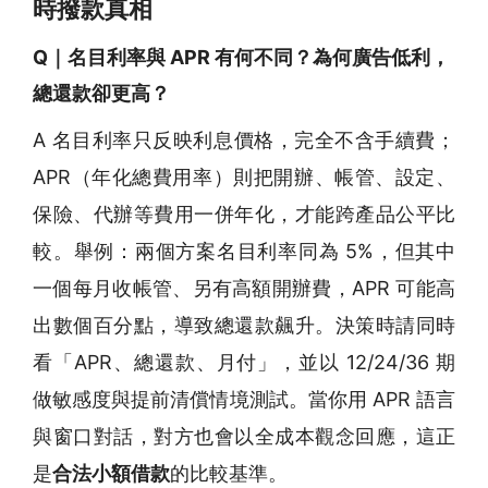
時撥款真相
Q｜名目利率與 APR 有何不同？為何廣告低利，
總還款卻更高？
A 名目利率只反映利息價格，完全不含手續費；
APR（年化總費用率）則把開辦、帳管、設定、
保險、代辦等費用一併年化，才能跨產品公平比
較。舉例：兩個方案名目利率同為 5%，但其中
一個每月收帳管、另有高額開辦費，APR 可能高
出數個百分點，導致總還款飆升。決策時請同時
看「APR、總還款、月付」，並以 12/24/36 期
做敏感度與提前清償情境測試。當你用 APR 語言
與窗口對話，對方也會以全成本觀念回應，這正
是
合法小額借款
的比較基準。