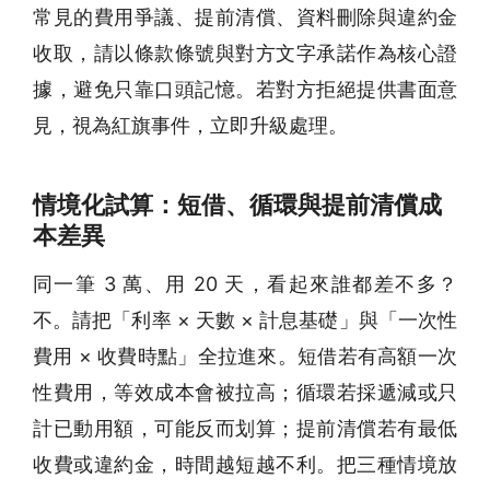
常見的費用爭議、提前清償、資料刪除與違約金
收取，請以條款條號與對方文字承諾作為核心證
據，避免只靠口頭記憶。若對方拒絕提供書面意
見，視為紅旗事件，立即升級處理。
情境化試算：短借、循環與提前清償成
本差異
同一筆 3 萬、用 20 天，看起來誰都差不多？
不。請把「利率 × 天數 × 計息基礎」與「一次性
費用 × 收費時點」全拉進來。短借若有高額一次
性費用，等效成本會被拉高；循環若採遞減或只
計已動用額，可能反而划算；提前清償若有最低
收費或違約金，時間越短越不利。把三種情境放