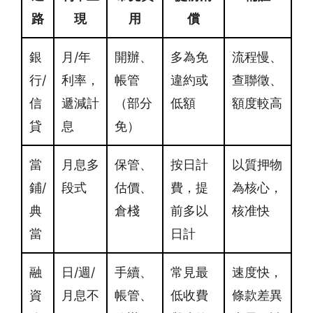
路
現
用
償
銀
月/年
開辦、
多為免
流程慢、
行/
利率，
帳管
違約或
查聯徵、
信
遞減計
（部分
低額
額度較高
貸
息
免）
當
月息多
保管、
按日計
以質押物
鋪/
段式
估價、
費，提
為核心，
典
倉棧
前多以
核准快
當
日計
融
日/週/
手續、
常見最
速度快，
資
月息不
帳管、
低收費
條款差異