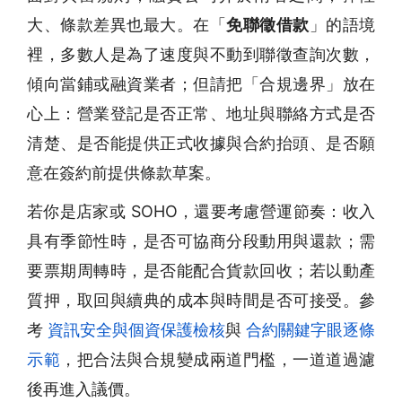
大、條款差異也最大。在「
免聯徵借款
」的語境
裡，多數人是為了速度與不動到聯徵查詢次數，
傾向當鋪或融資業者；但請把「合規邊界」放在
心上：營業登記是否正常、地址與聯絡方式是否
清楚、是否能提供正式收據與合約抬頭、是否願
意在簽約前提供條款草案。
若你是店家或 SOHO，還要考慮營運節奏：收入
具有季節性時，是否可協商分段動用與還款；需
要票期周轉時，是否能配合貨款回收；若以動產
質押，取回與續典的成本與時間是否可接受。參
考
資訊安全與個資保護檢核
與
合約關鍵字眼逐條
示範
，把合法與合規變成兩道門檻，一道道過濾
後再進入議價。