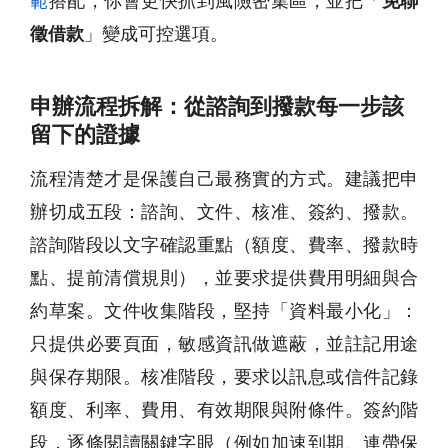
範
搭配，你會更快抓到風險密集區，並把「
免聯
徵借款
」變成可控選項。
申辦流程拆解：從諮詢到撥款每一步該
留下的證據
流程清楚才是保護自己最務實的方式。建議把申
辦切成五段：諮詢、文件、核准、簽約、撥款。
諮詢階段以文字確認重點（額度、費率、撥款時
點、提前清償規則），並要求提供費用明細與合
約草案。文件收集階段，堅持「資料最小化」：
只提供必要頁面，敏感資訊做遮蔽，並註記用途
與保存期限。核准階段，要求以訊息或信件記錄
額度、利率、費用、有效期限與附條件。簽約階
段，逐條閱讀關鍵字眼（例如加速到期、連帶保