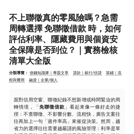
不上聯徵真的零風險嗎？急需
周轉選擇 免聯徵借款 時，如何
評估利率、隱藏費用與個資安
全保障是否到位？｜實務檢核
清單大全版
分類導覽：
借錢知識庫｜專題文章
貸款｜銀行/信貸
當鋪｜流
程與費用
融資｜企業/個人
面對信用空窗、聯徵紀錄不想新增或時間緊迫的周
轉情境，「
免聯徵借款
」看起來像一條好走的捷
徑：不查聯徵、不影響分數、流程快，廣告文案往
往再加上一句「過件率高」來催促決策。然而，越
省力的選擇往往需要越嚴謹的風險管理：利率是單