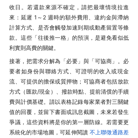
收日。若還款來源不確定，請把最壞情境拉進
來：延遲 1～2 週時的額外費用、違約金與滯納
計算方式、是否會觸發加速到期或動產留置等條
款。這些「往後推一格」的預演，是避免看似低
利實則高費的關鍵。
接著，把需求分解為「必要」與「可協商」。必
要者如身份與聯絡方式、可證明的收入或現金
流、可提供的擔保或質押物；可協商者包括放款
方式（匯款/現金）、撥款時點、提前清償的手續
費與計價基礎。請以表格記錄每家業者對三關鍵
值的回覆，並留下書面或訊息截圖，未來若發生
爭議，這些資料將是你的第一層防線。若需要更
系統化的市場地圖，可延伸閱讀
不上聯徵通路差