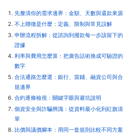
先釐清你的需求邊界：金額、天數與還款來源
不上聯徵是什麼：定義、限制與常見誤解
申辦流程拆解：從諮詢到撥款每一步該留下的
證據
利率與費用怎麼算：把廣告話術換成可驗證的
數字
合法通路怎麼選：銀行、當鋪、融資公司與合
規邊界
合約逐條檢視：關鍵字眼與避坑說明
個資安全與詐騙辨識：從資料最小化到紅旗清
單
比價與議價腳本：用同一套規則比較不同方案