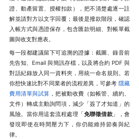
證、動產留置、授權扣款），把不清楚處逐一註
解並請對方以文字回覆；最後是撥款階段，確認
入帳方式與憑證保存，包含匯款明細、對帳單截
圖與收支對應表。
每一段都建議留下可追溯的證據：截圖、錄音前
先告知、Email 與簡訊存檔，以及將合約 PDF 與
對話紀錄放入同一資料夾，用統一命名規則。若
你想快速比對不同業者的流程差異，可參考
隱藏
費用清單與試算
，把被動收費（如帳管、續約、
文件）轉成主動詢問項，減少「簽了才知道」的
風險。當你用這套流程處理「
免聯徵借款
」，會
發現即使在時間壓力下，你仍能維持節奏與紀
律。