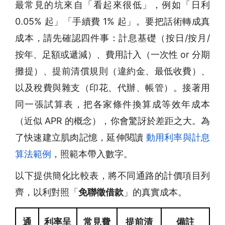
最常見的坑來自「看起來很低」，例如「日利
0.05% 起」「手續費 1% 起」。要把話術轉成真
成本，請先確認四件事：計息基礎（按日/按月/
按年、足額或遞減）、費用計入（一次性 or 分期
攤提）、提前清償規則（違約金、最低收費）、
以及稅費與雜支（印花、代辦、帳管）。接著用
同一張試算表，把各家條件換算成等效年成本
（近似 APR 的概念），你會驚訝於差距之大。為
了快速建立肌肉記憶，延伸閱讀
動用利率與計息
算法範例
，照範本帶入數字。
以下提供簡化比較表，將不同通路的計價項目列
齊，以利對照「
免聯徵借款
」的真實成本。
通
利率呈
常見費
提前清
備註