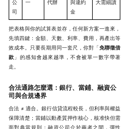
公
一
代辦
與違約
大需細讀
司
金
把表格與你的試算表並存，任何新方案一進來，
先填四鍵：金額、天數、利率、費用，再產出等
效成本。只要長期用同一套尺，你對「
免聯徵借
款
」的感知會越來越準，不會被單一數字帶著
走。
合法通路怎麼選：銀行、當鋪、融資公
司與合規邊界
合法 ≠ 適合。銀行信貸流程較長，但利率與權益
保障清楚；當鋪以動產質押作核心，核准快但需
面對典當規則；融資公司介於兩者之間，彈性