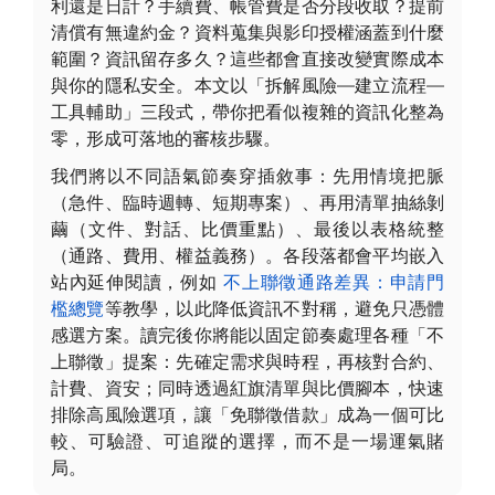
利還是日計？手續費、帳管費是否分段收取？提前
清償有無違約金？資料蒐集與影印授權涵蓋到什麼
範圍？資訊留存多久？這些都會直接改變實際成本
與你的隱私安全。本文以「拆解風險—建立流程—
工具輔助」三段式，帶你把看似複雜的資訊化整為
零，形成可落地的審核步驟。
我們將以不同語氣節奏穿插敘事：先用情境把脈
（急件、臨時週轉、短期專案）、再用清單抽絲剝
繭（文件、對話、比價重點）、最後以表格統整
（通路、費用、權益義務）。各段落都會平均嵌入
站內延伸閱讀，例如
不上聯徵通路差異：申請門
檻總覽
等教學，以此降低資訊不對稱，避免只憑體
感選方案。讀完後你將能以固定節奏處理各種「不
上聯徵」提案：先確定需求與時程，再核對合約、
計費、資安；同時透過紅旗清單與比價腳本，快速
排除高風險選項，讓「免聯徵借款」成為一個可比
較、可驗證、可追蹤的選擇，而不是一場運氣賭
局。