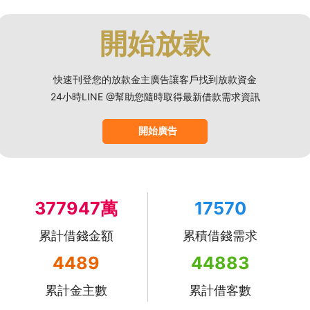
開始放款
快速刊登您的放款金主廣告讓客戶找到放款資金
24小時LINE @幫助您隨時取得最新借款需求資訊
開始廣告
377947萬
17570
累計借錢金額
累積借錢需求
4489
44883
累計金主數
累計借客數