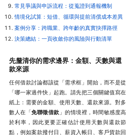
常見爭議與申訴流程：從蒐證到通報機制
情境化試算：短借、循環與提前清償成本差異
案例分享：跨職業、跨年齡的真實抉擇路徑
決策總結：一頁收斂你的風險與行動清單
先釐清你的需求邊界：金額、天數與還
款來源
任何借款討論都該從「需求框」開始，而不是從
「哪一家過件快」起跑。請先把三個關鍵值寫在
紙上：需要的金額、使用天數、還款來源。對多
數人在「
免聯徵借款
」的情境裡，時間敏感度高
於利率，因此更要正確估計使用天數與還款節
點，例如案款撥付日、薪資入帳日、客戶貨款回