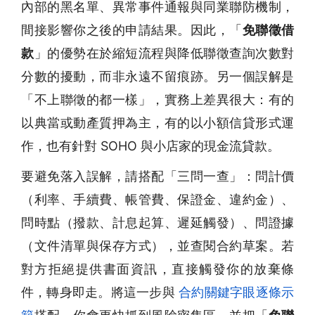
內部的黑名單、異常事件通報與同業聯防機制，
間接影響你之後的申請結果。因此，「
免聯徵借
款
」的優勢在於縮短流程與降低聯徵查詢次數對
分數的擾動，而非永遠不留痕跡。另一個誤解是
「不上聯徵的都一樣」，實務上差異很大：有的
以典當或動產質押為主，有的以小額信貸形式運
作，也有針對 SOHO 與小店家的現金流貸款。
要避免落入誤解，請搭配「三問一查」：問計價
（利率、手續費、帳管費、保證金、違約金）、
問時點（撥款、計息起算、遲延觸發）、問證據
（文件清單與保存方式），並查閱合約草案。若
對方拒絕提供書面資訊，直接觸發你的放棄條
件，轉身即走。將這一步與
合約關鍵字眼逐條示