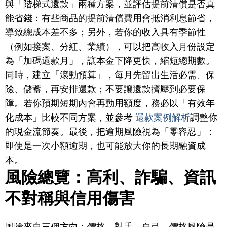
與「階梯式還款」兩種方案，並評估提前清償是否真
能省錢：有些商品的提前清償費用會抵消利息節省，
導致總成本差不多；另外，若你的收入具有季節性
（例如接案、分紅、業績），可以把高收入月份設定
為「加碼還款月」，讓本金下降更快，縮短總期數。
同時，建立「滾動預算」，每月先留出生活必需、保
險、儲蓄，再安排還款；不要讓還款擠壓到必要保
障。若你預期短期內會再動用額度，務必以「有效年
化成本」比較不同方案，並參考
還款案例解析
調整你
的現金流節奏。最後，把逾期風險視為「零容忍」：
即使是一次小額逾期，也可能放大你的長期融資成
本。
風險總覽：高利、詐騙、資訊
不對稱與信用傷害