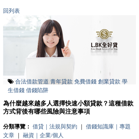
回列表
合法借款管道
青年貸款
免費借錢
創業貸款
學
生借錢
借錢陷阱
為什麼越來越多人選擇快速小額貸款？這種借款
方式背後有哪些風險與注意事項
分類導覽：
借貸｜法規與契約
｜
借錢知識庫｜專題
文章
｜
融資｜企業/個人