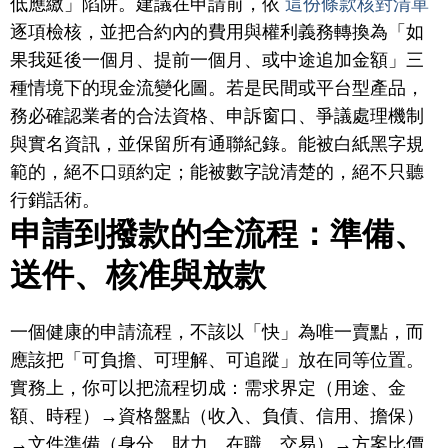
低應繳」陷阱。建議在申請前，依
這份條款核對清單
逐項檢核，並把合約內的費用與權利義務轉換為「如
果我延後一個月、提前一個月、或中途追加金額」三
種情境下的現金流變化圖。若是民間或平台型產品，
務必確認業者的合法資格、申訴窗口、爭議處理機制
與實名資訊，並保留所有通聯紀錄。能被白紙黑字規
範的，絕不口頭約定；能被數字說清楚的，絕不只聽
行銷話術。
申請到撥款的全流程：準備、
送件、核准與放款
一個健康的申請流程，不該以「快」為唯一賣點，而
應該把「可負擔、可理解、可追蹤」放在同等位置。
實務上，你可以把流程切成：需求界定（用途、金
額、時程）→資格盤點（收入、負債、信用、擔保）
→文件準備（身分、財力、在職、交易）→方案比價