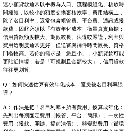
速小額貸款通常以手機為入口、流程模組化、核放時
間縮短，以較小的額度交換審核效率；費用結構上，
除了名目利率，還常包含帳管費、平台費、通訊或撥
款費，因此必須以「有效年化成本」衡量真實負擔；
信用貸款額度較大、期數較長、法遵較嚴謹，利率與
費用透明度通常更好，但送審與補件時間較長、資格
門檻較高。若你的需求是「急且小」，小額貸款可能
更貼近情境；若是「可規劃且金額較大」，信用貸款
往往更划算。
Q
：如何快速估算有效年化成本，避免被名目利率誤
導？
A
： 作法是把「名目利率＋所有費用」換算成年化：
先列出每期固定費用（帳管、平台、簡訊）、一次性
費用（撥款、開辦、提前清償）、與變動費用（循環