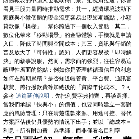
財務報表的申請人也能取得門票。把視角拉遠，你會
看見三股力量同時推動需求：其一，經濟環境波動下
家庭與小微個體的現金流更容易出現短期斷點，小額
貸款像「橋樑」，幫你跨過下一個收入節點；其二，
數位化帶來「移動場景」的金融體驗，手機就是申請
入口，降低了時間與空間成本；其三，資訊與行銷的
普及放大了「可得性」認知，人們更容易被「即時解
決」的敘事說服。然而，需求面的強烈，往往容易遮
蔽理性層面的盤點：例如你是否理解循環信用的利息
如何在跨期累積？是否知道帳管費、平台費、通訊審
核費、跨行撥款費等加總後的「實際年化成本」？可
參考
這篇延伸說明
，先把利費字典補齊，再談選擇。
當我們承認「快與小」的價值，也要同時建立一套對
應的風險管理：只在清楚還款來源、用途可控、替代
方案評估後仍具優勢的情況下出手；並以「總成本＝
利息＋所有附加費」為準繩，而非僅看名目利率。