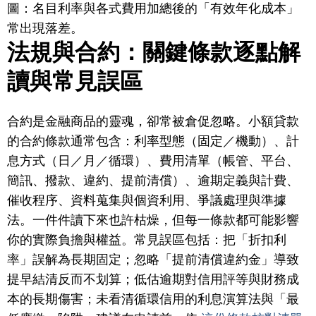
圖：名目利率與各式費用加總後的「有效年化成本」
常出現落差。
法規與合約：關鍵條款逐點解
讀與常見誤區
合約是金融商品的靈魂，卻常被倉促忽略。小額貸款
的合約條款通常包含：利率型態（固定／機動）、計
息方式（日／月／循環）、費用清單（帳管、平台、
簡訊、撥款、違約、提前清償）、逾期定義與計費、
催收程序、資料蒐集與個資利用、爭議處理與準據
法。一件件讀下來也許枯燥，但每一條款都可能影響
你的實際負擔與權益。常見誤區包括：把「折扣利
率」誤解為長期固定；忽略「提前清償違約金」導致
提早結清反而不划算；低估逾期對信用評等與財務成
本的長期傷害；未看清循環信用的利息演算法與「最