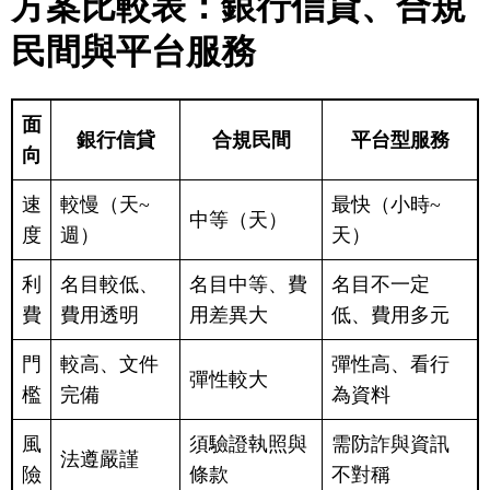
方案比較表：銀行信貸、合規
民間與平台服務
面
銀行信貸
合規民間
平台型服務
向
速
較慢（天~
最快（小時~
中等（天）
度
週）
天）
利
名目較低、
名目中等、費
名目不一定
費
費用透明
用差異大
低、費用多元
門
較高、文件
彈性高、看行
彈性較大
檻
完備
為資料
風
須驗證執照與
需防詐與資訊
法遵嚴謹
險
條款
不對稱