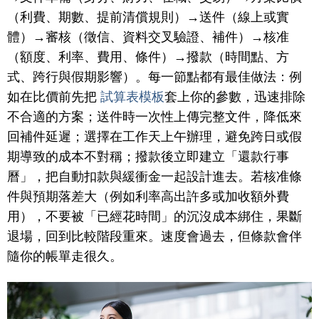
（利費、期數、提前清償規則）→送件（線上或實
體）→審核（徵信、資料交叉驗證、補件）→核准
（額度、利率、費用、條件）→撥款（時間點、方
式、跨行與假期影響）。每一節點都有最佳做法：例
如在比價前先把
試算表模板
套上你的參數，迅速排除
不合適的方案；送件時一次性上傳完整文件，降低來
回補件延遲；選擇在工作天上午辦理，避免跨日或假
期導致的成本不對稱；撥款後立即建立「還款行事
曆」，把自動扣款與緩衝金一起設計進去。若核准條
件與預期落差大（例如利率高出許多或加收額外費
用），不要被「已經花時間」的沉沒成本綁住，果斷
退場，回到比較階段重來。速度會過去，但條款會伴
隨你的帳單走很久。