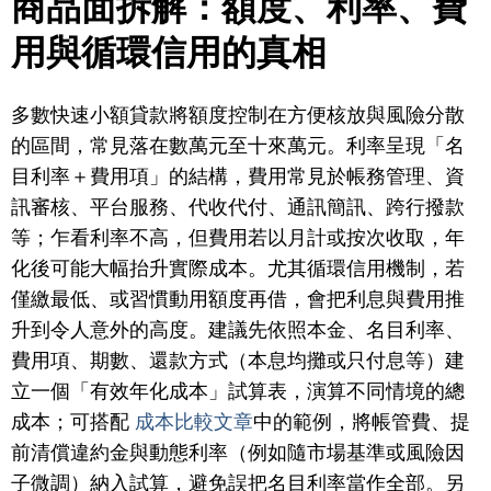
商品面拆解：額度、利率、費
用與循環信用的真相
多數快速小額貸款將額度控制在方便核放與風險分散
的區間，常見落在數萬元至十來萬元。利率呈現「名
目利率＋費用項」的結構，費用常見於帳務管理、資
訊審核、平台服務、代收代付、通訊簡訊、跨行撥款
等；乍看利率不高，但費用若以月計或按次收取，年
化後可能大幅抬升實際成本。尤其循環信用機制，若
僅繳最低、或習慣動用額度再借，會把利息與費用推
升到令人意外的高度。建議先依照本金、名目利率、
費用項、期數、還款方式（本息均攤或只付息等）建
立一個「有效年化成本」試算表，演算不同情境的總
成本；可搭配
成本比較文章
中的範例，將帳管費、提
前清償違約金與動態利率（例如隨市場基準或風險因
子微調）納入試算，避免誤把名目利率當作全部。另