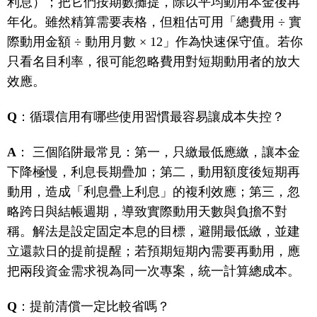
利息）；把它們按期數攤提，除以平均動用本金後再
年化。雖然精算需要表格，但粗估可用「總費用 ÷ 實
際動用金額 ÷ 動用月數 × 12」作為快速保守值。若你
只看名目利率，很可能忽略費用對短期動用者的放大
效應。
Q
：循環信用有哪些使用習慣最容易讓成本失控？
A
： 三個陷阱最常見：第一，只繳最低應繳，讓本金
下降極慢，利息長期疊加；第二，動用額度後短期再
動用，造成「利息疊上利息」的複利效應；第三，忽
略跨日與結帳週期，導致實際動用天數與負擔不對
稱。解法是設定固定本息的目標，避開最低繳，並建
立還款日的提前提醒；若預期短期內需要再動用，應
把兩段資金需求視為同一次專案，統一計算總成本。
Q
：提前清償一定比較省嗎？