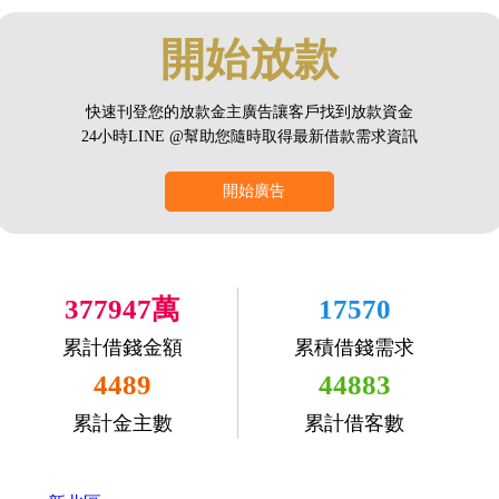
開始放款
快速刊登您的放款金主廣告讓客戶找到放款資金
24小時LINE @幫助您隨時取得最新借款需求資訊
開始廣告
377947萬
17570
累計借錢金額
累積借錢需求
4489
44883
累計金主數
累計借客數