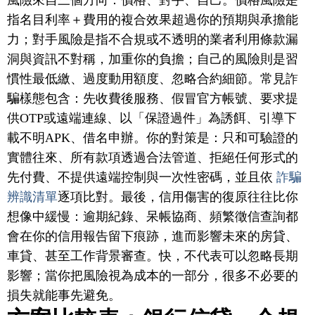
風險來自三個方向：價格、對手、自己。價格風險是
指名目利率＋費用的複合效果超過你的預期與承擔能
力；對手風險是指不合規或不透明的業者利用條款漏
洞與資訊不對稱，加重你的負擔；自己的風險則是習
慣性最低繳、過度動用額度、忽略合約細節。常見詐
騙樣態包含：先收費後服務、假冒官方帳號、要求提
供OTP或遠端連線、以「保證過件」為誘餌、引導下
載不明APK、借名申辦。你的對策是：只和可驗證的
實體往來、所有款項透過合法管道、拒絕任何形式的
先付費、不提供遠端控制與一次性密碼，並且依
詐騙
辨識清單
逐項比對。最後，信用傷害的復原往往比你
想像中緩慢：逾期紀錄、呆帳協商、頻繁徵信查詢都
會在你的信用報告留下痕跡，進而影響未來的房貸、
車貸、甚至工作背景審查。快，不代表可以忽略長期
影響；當你把風險視為成本的一部分，很多不必要的
損失就能事先避免。