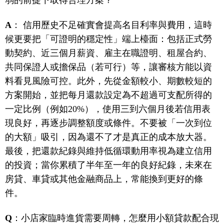
弱的前提下取得合理方案？
A
： 信用歷史不足確實會提高名目利率與費用，這時
候更要把「可證明的穩定性」端上檯面：包括正式勞
動契約、近三個月薪資、雇主在職證明、租屋合約、
共同保證人或擔保品（若可行）等，讓審核方能以資
料看見風險可控。此外，先從金額較小、期數較短的
方案開始，並把每月還款設定為不超過可支配所得的
一定比例（例如20%），使用三到六個月後若信用表
現良好，再逐步調整額度或條件。不要被「一次到位
的大額」吸引，因為還不了才是真正的成本放大器。
最後，把還款紀錄與維持低循環動用率視為建立信用
的投資；當你累積了半年至一年的良好紀錄，未來在
房貸、車貸或其他金融商品上，常能換到更好的條
件。
Q
：小店家臨時進貨需要周轉，怎麼用小額貸款配合現