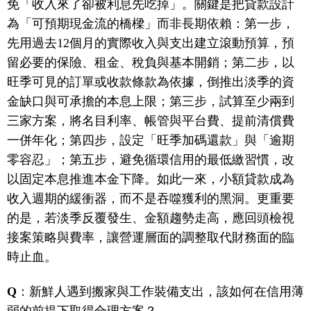
免「收入來了卻被利息先吃掉」。關鍵是把貸款設計
為「可預期現金流的橋樑」而非長期依賴：第一步，
先用過去12個月的實際收入與支出建立滾動預算，預
留必要的保險、租金、稅負與基本開銷；第二步，以
旺季可見的訂單或收款條款為依據，倒推出淡季的資
金缺口與可承擔的本息上限；第三步，試算至少兩到
三家方案，將名目利率、帳管與平台費、提前清償費
一併年化；第四步，設定「旺季加碼還款」與「逾期
零容忍」；第五步，避免循環信用的最低繳習慣，改
以固定本息推進本金下降。如此一來，小額貸款成為
收入週期的緩衝器，而不是吞噬獲利的黑洞。更重要
的是，若淡季反覆發生、金額趨勢走高，應回頭檢視
接案策略與費率，讓營運層面的調整取代財務面的臨
時止血。
Q
：新鮮人遇到搬家與工作裝備支出，該如何在信用薄