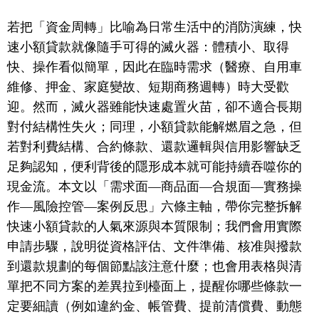
若把「資金周轉」比喻為日常生活中的消防演練，快
速小額貸款就像隨手可得的滅火器：體積小、取得
快、操作看似簡單，因此在臨時需求（醫療、自用車
維修、押金、家庭變故、短期商務週轉）時大受歡
迎。然而，滅火器雖能快速處置火苗，卻不適合長期
對付結構性失火；同理，小額貸款能解燃眉之急，但
若對利費結構、合約條款、還款邏輯與信用影響缺乏
足夠認知，便利背後的隱形成本就可能持續吞噬你的
現金流。本文以「需求面—商品面—合規面—實務操
作—風險控管—案例反思」六條主軸，帶你完整拆解
快速小額貸款的人氣來源與本質限制；我們會用實際
申請步驟，說明從資格評估、文件準備、核准與撥款
到還款規劃的每個節點該注意什麼；也會用表格與清
單把不同方案的差異拉到檯面上，提醒你哪些條款一
定要細讀（例如違約金、帳管費、提前清償費、動態