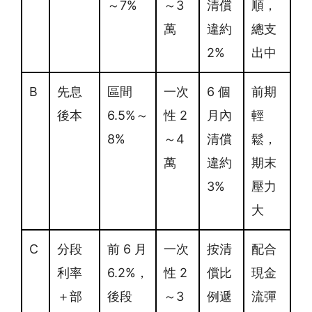
～7%
～3
清償
順，
萬
違約
總支
2%
出中
B
先息
區間
一次
6 個
前期
後本
6.5%～
性 2
月內
輕
8%
～4
清償
鬆，
萬
違約
期末
3%
壓力
大
C
分段
前 6 月
一次
按清
配合
利率
6.2%，
性 2
償比
現金
＋部
後段
～3
例遞
流彈