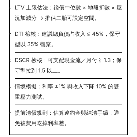
LTV 上限估法：鑑價中位數 × 地段折數 × 屋
況加減分 → 推估二胎可設定空間。
DTI 檢核：建議總負債占收入 ≦ 45%，保守
型以 35% 觀察。
DSCR 檢核：可支配現金流／月付 ≧ 1.3；保
守型拉到 1.5 以上。
情境模擬：利率 ±1% 與收入下降 10% 的雙
重壓力測試。
提前清償規劃：估算違約金與結清手續，避
免被費用吃掉利率差。