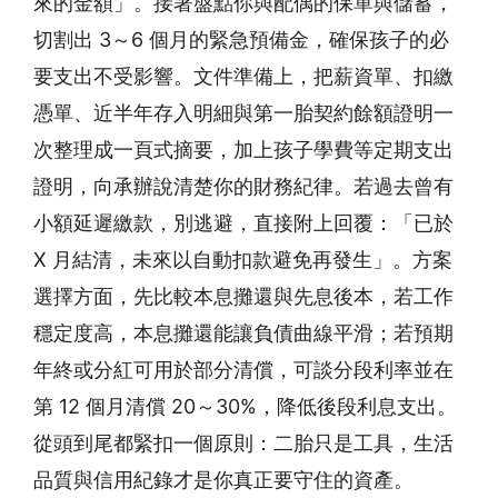
來的金額」。接著盤點你與配偶的保單與儲蓄，
切割出 3～6 個月的緊急預備金，確保孩子的必
要支出不受影響。文件準備上，把薪資單、扣繳
憑單、近半年存入明細與第一胎契約餘額證明一
次整理成一頁式摘要，加上孩子學費等定期支出
證明，向承辦說清楚你的財務紀律。若過去曾有
小額延遲繳款，別逃避，直接附上回覆：「已於
X 月結清，未來以自動扣款避免再發生」。方案
選擇方面，先比較本息攤還與先息後本，若工作
穩定度高，本息攤還能讓負債曲線平滑；若預期
年終或分紅可用於部分清償，可談分段利率並在
第 12 個月清償 20～30%，降低後段利息支出。
從頭到尾都緊扣一個原則：二胎只是工具，生活
品質與信用紀錄才是你真正要守住的資產。