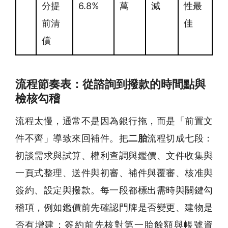
分提
6.8%
萬
減
性最
前清
佳
償
流程節奏表：從諮詢到撥款的時間點與
檢核勾稽
流程太慢，通常不是因為銀行拖，而是「前置文
件不齊」導致來回補件。把
二胎
流程切成七段：
初談需求與試算、權利查調與鑑價、文件收集與
一頁式整理、送件與初審、補件與覆審、核准與
簽約、設定與撥款。每一段都標出需時與關鍵勾
稽項，例如鑑價前先確認門牌是否變更、建物是
否有增建；簽約前先核對第一胎餘額與帳號資