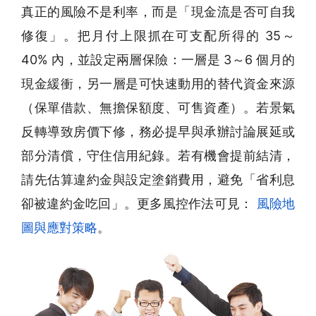
真正的風險不是利率，而是「現金流是否可自我
修復」。把月付上限抓在可支配所得的 35～
40% 內，並設定兩層保險：一層是 3～6 個月的
現金緩衝，另一層是可快速動用的替代資金來源
（保單借款、無擔保額度、可售資產）。若景氣
反轉導致房價下修，務必提早與承辦討論展延或
部分清償，守住信用紀錄。若有機會提前結清，
請先估算違約金與設定塗銷費用，避免「省利息
卻被違約金吃回」。更多風控作法可見：
風險地
圖與應對策略
。