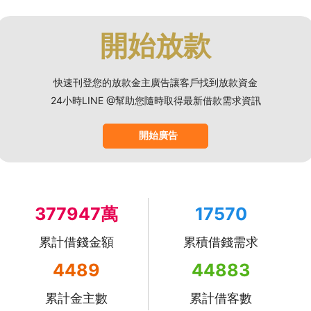
開始放款
快速刊登您的放款金主廣告讓客戶找到放款資金
24小時LINE @幫助您隨時取得最新借款需求資訊
開始廣告
377947萬
17570
累計借錢金額
累積借錢需求
4489
44883
累計金主數
累計借客數