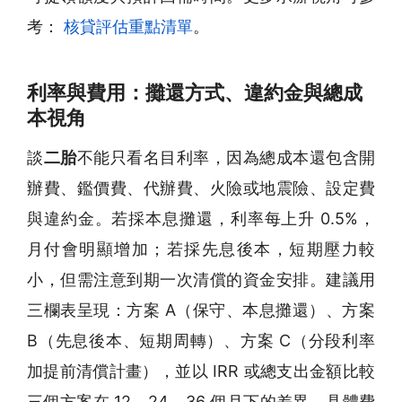
考：
核貸評估重點清單
。
利率與費用：攤還方式、違約金與總成
本視角
談
二胎
不能只看名目利率，因為總成本還包含開
辦費、鑑價費、代辦費、火險或地震險、設定費
與違約金。若採本息攤還，利率每上升 0.5%，
月付會明顯增加；若採先息後本，短期壓力較
小，但需注意到期一次清償的資金安排。建議用
三欄表呈現：方案 A（保守、本息攤還）、方案
B（先息後本、短期周轉）、方案 C（分段利率
加提前清償計畫），並以 IRR 或總支出金額比較
三個方案在 12、24、36 個月下的差異。具體費