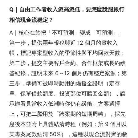
Q｜自由工作者收入忽高忽低，要怎麼說服銀行
相信現金流穩定？
A｜核心在於把「不可預測」變成「可預測」。
第一步，提供兩年報稅與近 12 個月的實收入
帳，標記專案型收入的季節性與平均回款天數；
第二步，提交主要客戶合約、合作框架或長約續
簽紀錄，證明未來 6～12 個月仍有穩定案源；第
三步，準備可被即時動用的備援金證明（定存
單、保單借款額度、投資部位可贖回金額），讓
承辦看見當收入低潮時你仍有緩衝。方案選擇
上，可把
二胎
用於「跨案期的短期周轉」，採先
息後本並附上具體結清時程（例如：第 9 個月以
某專案尾款結清 50%），這種以現金流對齊的敘