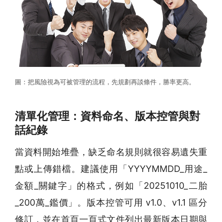
圖：把風險視為可被管理的流程，先規劃再談條件，勝率更高。
清單化管理：資料命名、版本控管與對
話紀錄
當資料開始堆疊，缺乏命名規則就很容易遺失重
點或上傳錯檔。建議使用「YYYYMMDD_用途_
金額_關鍵字」的格式，例如「20251010_二胎
_200萬_鑑價」。版本控管可用 v1.0、v1.1 區分
修訂，並在首頁一頁式文件列出最新版本日期與