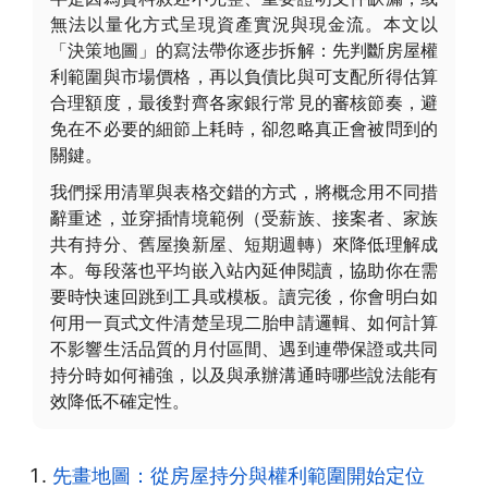
無法以量化方式呈現資產實況與現金流。本文以
「決策地圖」的寫法帶你逐步拆解：先判斷房屋權
利範圍與市場價格，再以負債比與可支配所得估算
合理額度，最後對齊各家銀行常見的審核節奏，避
免在不必要的細節上耗時，卻忽略真正會被問到的
關鍵。
我們採用清單與表格交錯的方式，將概念用不同措
辭重述，並穿插情境範例（受薪族、接案者、家族
共有持分、舊屋換新屋、短期週轉）來降低理解成
本。每段落也平均嵌入站內延伸閱讀，協助你在需
要時快速回跳到工具或模板。讀完後，你會明白如
何用一頁式文件清楚呈現二胎申請邏輯、如何計算
不影響生活品質的月付區間、遇到連帶保證或共同
持分時如何補強，以及與承辦溝通時哪些說法能有
效降低不確定性。
先畫地圖：從房屋持分與權利範圍開始定位