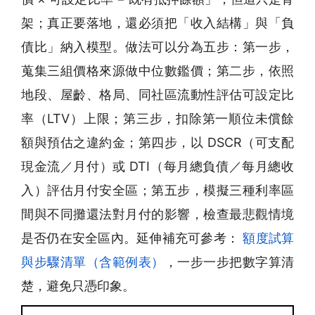
架；真正要落地，還必須把「收入結構」與「負
債比」納入模型。做法可以分為五步：第一步，
蒐集三組價格來源做中位數鑑價；第二步，依照
地段、屋齡、格局、同社區流動性評估可設定比
率（LTV）上限；第三步，扣除第一順位未償餘
額與預估之違約金；第四步，以 DSCR（可支配
現金流／月付）或 DTI（每月總負債／每月總收
入）評估月付安全區；第五步，模擬三種利率區
間與不同攤還法對月付的影響，檢查最悲觀情境
是否仍在安全區內。延伸補充可參考：
額度試算
與步驟清單（含範例表）
，一步一步把數字算清
楚，避免只憑印象。