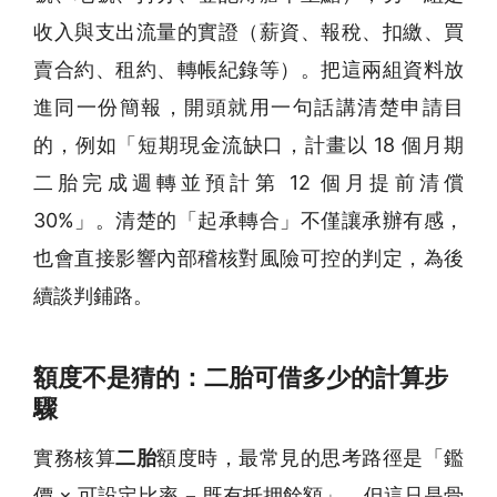
收入與支出流量的實證（薪資、報稅、扣繳、買
賣合約、租約、轉帳紀錄等）。把這兩組資料放
進同一份簡報，開頭就用一句話講清楚申請目
的，例如「短期現金流缺口，計畫以 18 個月期
二胎完成週轉並預計第 12 個月提前清償
30%」。清楚的「起承轉合」不僅讓承辦有感，
也會直接影響內部稽核對風險可控的判定，為後
續談判鋪路。
額度不是猜的：二胎可借多少的計算步
驟
實務核算
二胎
額度時，最常見的思考路徑是「鑑
價 × 可設定比率 − 既有抵押餘額」，但這只是骨