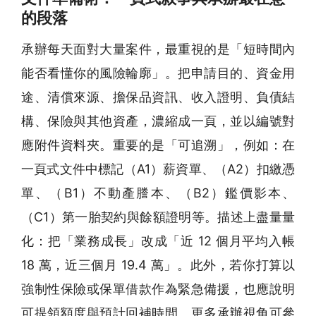
的段落
承辦每天面對大量案件，最重視的是「短時間內
能否看懂你的風險輪廓」。把申請目的、資金用
途、清償來源、擔保品資訊、收入證明、負債結
構、保險與其他資產，濃縮成一頁，並以編號對
應附件資料夾。重要的是「可追溯」，例如：在
一頁式文件中標記（A1）薪資單、（A2）扣繳憑
單、（B1）不動產謄本、（B2）鑑價影本、
（C1）第一胎契約與餘額證明等。描述上盡量量
化：把「業務成長」改成「近 12 個月平均入帳
18 萬，近三個月 19.4 萬」。此外，若你打算以
強制性保險或保單借款作為緊急備援，也應說明
可提領額度與預計回補時間。更多承辦視角可參