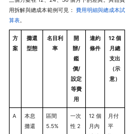
用拆解與總成本範例可見：
費用明細與總成本試
算表
。
方
攤還
名目利
開
違約
12 個
案
型態
率
辦/
條件
月總
鑑
支出
價/
（示
設定
意）
等費
用
A
本息
區間
一次
12 個
月付
攤還
5.5%
性 2
月內
平