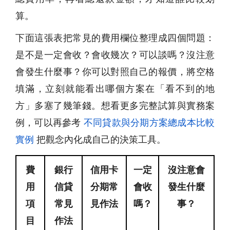
算。
下面這張表把常見的費用欄位整理成四個問題：
是不是一定會收？會收幾次？可以談嗎？沒注意
會發生什麼事？你可以對照自己的報價，將空格
填滿，立刻就能看出哪個方案在「看不到的地
方」多塞了幾筆錢。想看更多完整試算與實務案
例，可以再參考
不同貸款與分期方案總成本比較
實例
把觀念內化成自己的決策工具。
費
銀行
信用卡
一定
沒注意會
用
信貸
分期常
會收
發生什麼
項
常見
見作法
嗎？
事？
目
作法