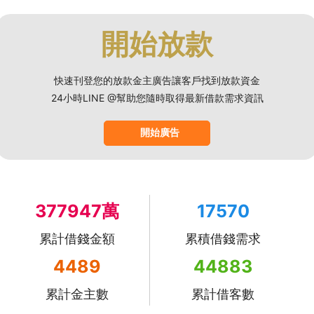
開始放款
快速刊登您的放款金主廣告讓客戶找到放款資金
24小時LINE @幫助您隨時取得最新借款需求資訊
開始廣告
377947萬
17570
累計借錢金額
累積借錢需求
4489
44883
累計金主數
累計借客數