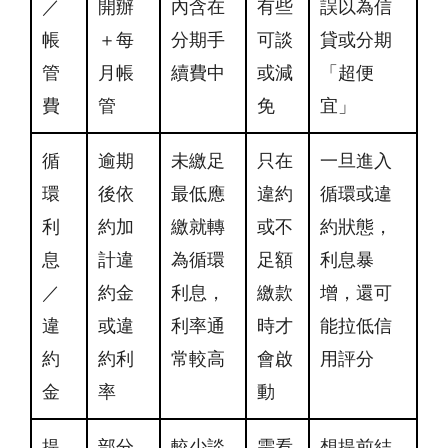
／
開辦
內含在
有些
誤以為信
帳
＋每
分期手
可談
貸或分期
管
月帳
續費中
或減
「超便
費
管
免
宜」
循
逾期
未繳足
只在
一旦進入
環
後依
最低應
違約
循環或違
利
約加
繳就轉
或不
約狀態，
息
計違
為循環
足額
利息暴
／
約金
利息，
繳款
增，還可
違
或違
利率通
時才
能拉低信
約
約利
常較高
會啟
用評分
金
率
動
提
部分
較少談
需看
想提前結