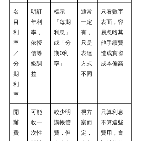
名
明訂
標示
通常
只看數字
目
年利
「每期
一定
表面，容
利
率，
利息」
有，
易忽略其
率
依授
或「分
只是
他手續費
／
信等
期0利
表達
造成實際
分
級調
率」
方式
成本偏高
期
整
不同
利
率
開
可能
較少明
視方
只算利息
辦
收一
講帳管
案而
不算這些
費
次性
費，但
定，
費用，會