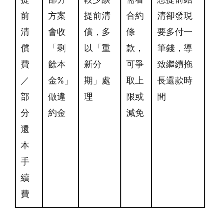
前
方案
提前清
合約
清卻發現
清
會收
償，多
條
要多付一
償
「剩
以「重
款，
筆錢，導
費
餘本
新分
可爭
致繼續拖
／
金%」
期」處
取上
長還款時
部
做違
理
限或
間
分
約金
減免
還
本
手
續
費