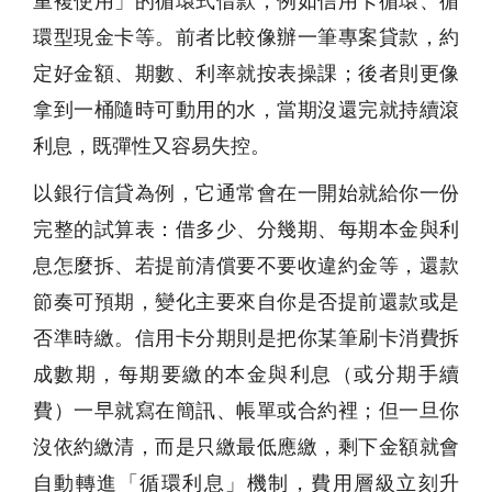
重複使用」的循環式借款，例如信用卡循環、循
環型現金卡等。前者比較像辦一筆專案貸款，約
定好金額、期數、利率就按表操課；後者則更像
拿到一桶隨時可動用的水，當期沒還完就持續滾
利息，既彈性又容易失控。
以銀行信貸為例，它通常會在一開始就給你一份
完整的試算表：借多少、分幾期、每期本金與利
息怎麼拆、若提前清償要不要收違約金等，還款
節奏可預期，變化主要來自你是否提前還款或是
否準時繳。信用卡分期則是把你某筆刷卡消費拆
成數期，每期要繳的本金與利息（或分期手續
費）一早就寫在簡訊、帳單或合約裡；但一旦你
沒依約繳清，而是只繳最低應繳，剩下金額就會
自動轉進「循環利息」機制，費用層級立刻升