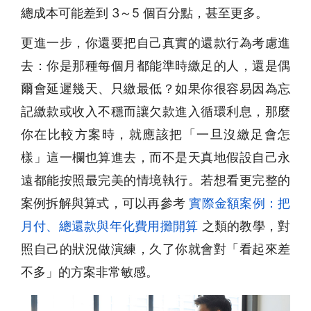
總成本可能差到 3～5 個百分點，甚至更多。
更進一步，你還要把自己真實的還款行為考慮進
去：你是那種每個月都能準時繳足的人，還是偶
爾會延遲幾天、只繳最低？如果你很容易因為忘
記繳款或收入不穩而讓欠款進入循環利息，那麼
你在比較方案時，就應該把「一旦沒繳足會怎
樣」這一欄也算進去，而不是天真地假設自己永
遠都能按照最完美的情境執行。若想看更完整的
案例拆解與算式，可以再參考
實際金額案例：把
月付、總還款與年化費用攤開算
之類的教學，對
照自己的狀況做演練，久了你就會對「看起來差
不多」的方案非常敏感。