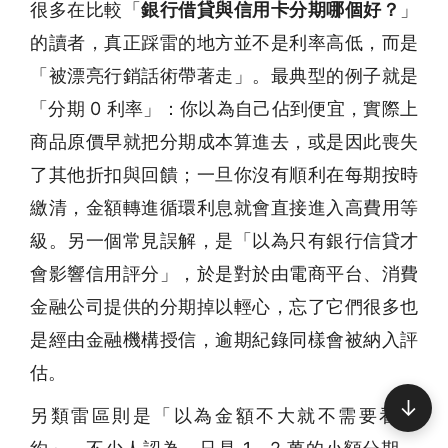
很多在比較「
銀行借貸與信用卡分期哪個好？
」
的讀者，真正踩雷的地方並不是利率高低，而是
「被漂亮行銷話術帶著走」。最典型的例子就是
「分期 0 利率」：你以為自己佔到便宜，實際上
商品原價早就把分期成本算進去，或是因此喪失
了其他折扣與回饋；一旦你沒有順利在每期按時
繳清，金額轉進循環利息就會直接進入高費用等
級。另一個常見誤解，是「以為只有銀行信貸才
會影響信用評分」，於是對於由電商平台、消費
金融公司提供的分期掉以輕心，忘了它們很多也
是經由金融機構授信，逾期紀錄同樣會被納入評
估。
↓
另類雷區則是「以為金額不大就不需要看合