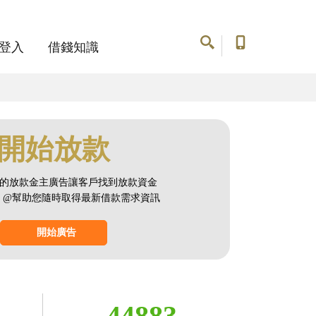
登入
借錢知識
開始放款
的放款金主廣告讓客戶找到放款資金
NE @幫助您隨時取得最新借款需求資訊
開始廣告
44883