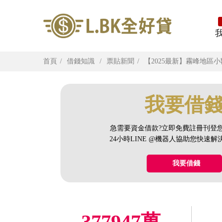
首頁
借錢知識
票貼新聞
【2025最新】霧峰地
我要借
急需要資金借款?立即免費註冊刊登
24小時LINE @機器人協助您快速
我要借錢
377947萬