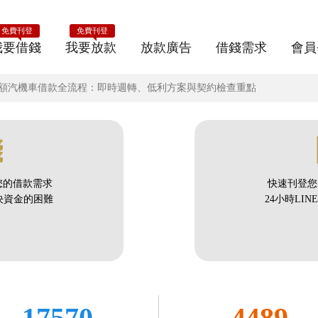
免費刊登
免費刊登
我要借錢
我要放款
放款廣告
借錢需求
會員
區小額汽機車借款全流程：即時週轉、低利方案與契約檢查重點
錢
您的借款需求
快速刊登您
解決資金的困難
24小時LI
17570
4489