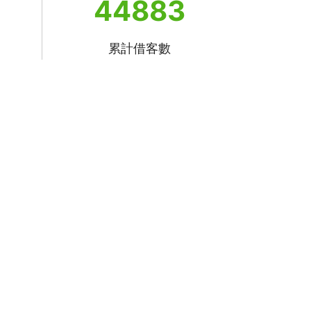
44883
累計借客數