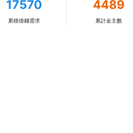
17570
4489
累積借錢需求
累計金主數