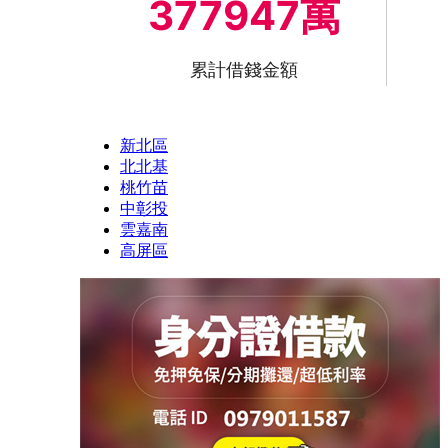
377947萬
累計借錢金額