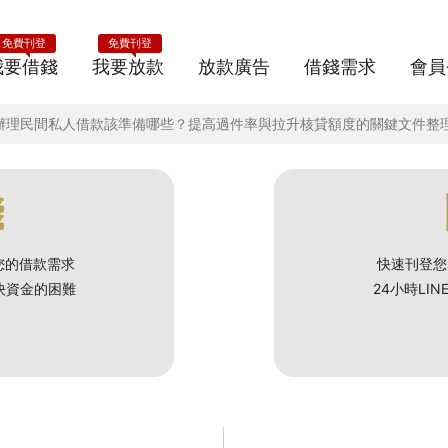
免費刊登
免費刊登
我要借錢
我要放款
放款廣告
借錢需求
會員
析辦理民間私人借款該準備哪些？提高過件率與拉升核貸額度的關鍵文件整
錢
您的借款需求
快速刊登您
解決資金的困難
24小時LI